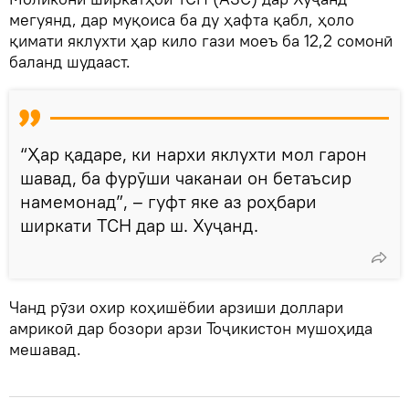
мегуянд, дар муқоиса ба ду ҳафта қабл, ҳоло
қимати яклухти ҳар кило гази моеъ ба 12,2 сомонӣ
баланд шудааст.
“Ҳар қадаре, ки нархи яклухти мол гарон
шавад, ба фурӯши чаканаи он бетаъсир
намемонад”, – гуфт яке аз роҳбари
ширкати ТСН дар ш. Хуҷанд.
Чанд рӯзи охир коҳишёбии арзиши доллари
амрикоӣ дар бозори арзи Тоҷикистон мушоҳида
мешавад.