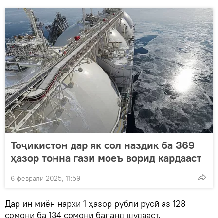
Тоҷикистон дар як сол наздик ба 369
ҳазор тонна гази моеъ ворид кардааст
6 феврали 2025, 11:59
Дар ин миён нархи 1 ҳазор рубли русӣ аз 128
сомонӣ ба 134 сомонӣ баланд шудааст.