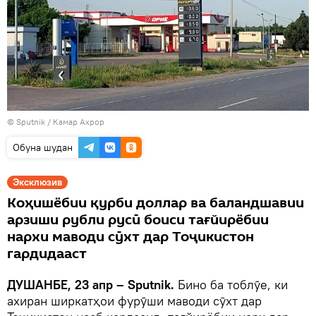
©
Sputnik
/ Камар Ахрор
Обуна шудан
Эксклюзив
Коҳишёбии қурби доллар ва баландшавии
арзиши рубли русӣ боиси тағйирёбии
нархи маводи сӯхт дар Тоҷикистон
гардидааст
ДУШАНБЕ, 23 апр – Sputnik.
Бино ба тоблӯе, ки
ахиран ширкатҳои фурӯши маводи сӯхт дар