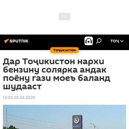
ТОҶ
Тоҷикистон
Дар Тоҷикистон нархи
бензину солярка андак
поёну гази моеъ баланд
шудааст
13:03 23.04.2025