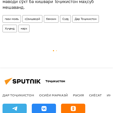
маводи сӯхт ба кишвари Тоҷикистон маҳсуб
мешаванд.
гази моеъ
сӯзишворӣ
бензин
Суғд
Дар Тоҷикистон
Хуҷанд
нарх
Тоҷикистон
ДАР ТОҶИКИСТОН
ОСИЁИ МАРКАЗӢ
РУСИЯ
СИЁСАТ
ИҚ