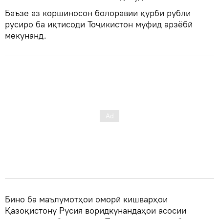
Баъзе аз коршиносон болоравии қурби рубли
русиро ба иқтисоди Тоҷикистон муфид арзёбӣ
мекунанд.
Бино ба маълумотҳои оморӣ кишварҳои
Қазоқистону Русия воридкунандаҳои асосии