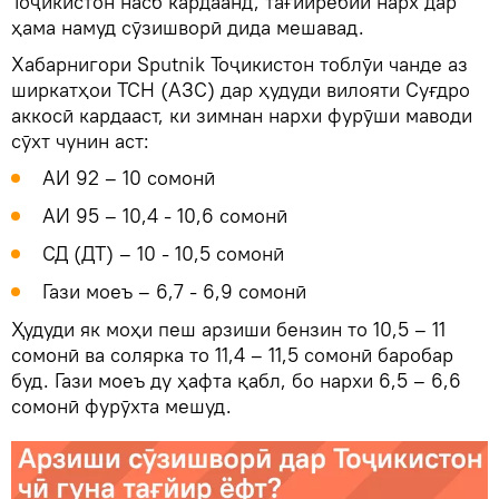
Тоҷикистон насб кардаанд, тағйирёбии нарх дар
ҳама намуд сӯзишворӣ дида мешавад.
Хабарнигори Sputnik Тоҷикистон тоблӯи чанде аз
ширкатҳои ТСН (АЗС) дар ҳудуди вилояти Суғдро
аккосӣ кардааст, ки зимнан нархи фурӯши маводи
сӯхт чунин аст:
АИ 92 – 10 сомонӣ
АИ 95 – 10,4 - 10,6 сомонӣ
СД (ДТ) – 10 - 10,5 сомонӣ
Гази моеъ – 6,7 - 6,9 сомонӣ
Ҳудуди як моҳи пеш арзиши бензин то 10,5 – 11
сомонӣ ва солярка то 11,4 – 11,5 сомонӣ баробар
буд. Гази моеъ ду ҳафта қабл, бо нархи 6,5 – 6,6
сомонӣ фурӯхта мешуд.