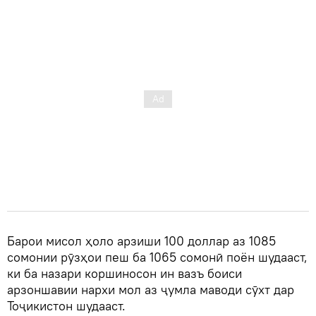
Барои мисол ҳоло арзиши 100 доллар аз 1085
сомонии рӯзҳои пеш ба 1065 сомонӣ поён шудааст,
ки ба назари коршиносон ин вазъ боиси
арзоншавии нархи мол аз ҷумла маводи сӯхт дар
Тоҷикистон шудааст.