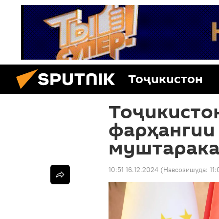
Тоҷикистон
Тоҷикисто
фарҳангии
муштарака
10:51 16.12.2024
(Навсозишуда:
11