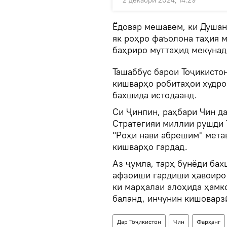
2 декабри 2024, 14:29
Ёдовар мешавем, ки Душан
як роҳро фаъолона таҳия 
баҳриро муттаҳид мекунад
Ташаббус барои Тоҷикистон
кишварҳо робитаҳои худро
бахшида истодаанд.
Си Ҷинпин, раҳбари Чин да
Стратегияи миллии рушди 
"Роҳи нави абрешим" мета
кишварҳо гардад.
Аз ҷумла, тарҳ бунёди бах
афзоиши гардиши ҳавоиро 
ки марҳалаи алоҳида ҳамк
баланд, инчунин кишоварзӣ
Дар Тоҷикистон
Чин
Фарҳанг