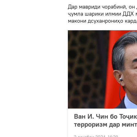
Дар мавриди чорабинӣ, он
ҷумла шарики илмии ДДХ м
макони дсуханрониҳо кард
Ван И. Чин бо Тоҷи
терроризм дар минт