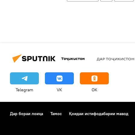
Тоҷикистон
ДАР ТОҶИКИСТОН
Telegram
VK
OK
Дар бораи лоиҳа
Тамос
Қоидаи истифодабарии мавод