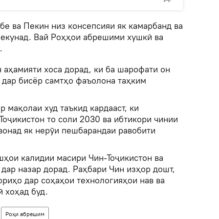
бе ва Пекин низ консепсияи як камарбанд ва
мекунад. Вай Роҳҳои абрешими хушкӣ ва
.
 аҳамияти хоса дорад, ки ба шарофати он
 дар бисёр самтҳо фаъолона таҳким
р мақолаи худ таъкид кардааст, ки
Тоҷикистон то соли 2030 ва ибтикори чинии
вонад як нерӯи пешбарандаи равобити
шҳои калидии масири Чин-Тоҷикистон ва
дар назар дорад. Раҳбари Чин изҳор дошт,
ориҳо дар соҳаҳои технологияҳои нав ва
 хоҳад буд.
Роҳи абрешим