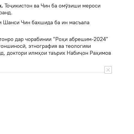
k.
Тоҷикистон ва Чин ба омӯзиши мероси
ранд.
 Шанси Чин бахшида ба ин масъала
стонро дар чорабинии “Роҳи абрешим-2024”
оншиносӣ, этнография ва теологияи
д, доктори илмҳои таърих Набиҷон Раҳимов