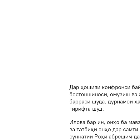
Дар ҳошияи конфронси бай
бостоншиносӣ, омӯзиш ва
баррасӣ шуда, дурнамои ҳа
гирифта шуд.
Илова бар ин, онҳо ба мав
ва татбиқи онҳо дар самти
суннатии Роҳи абрешим да