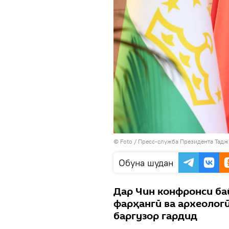
© Foto / Пресс-служба Президента Тад
Обуна шудан
Дар Чин конфронси ба
фарҳангӣ ва археолог
баргузор гардид