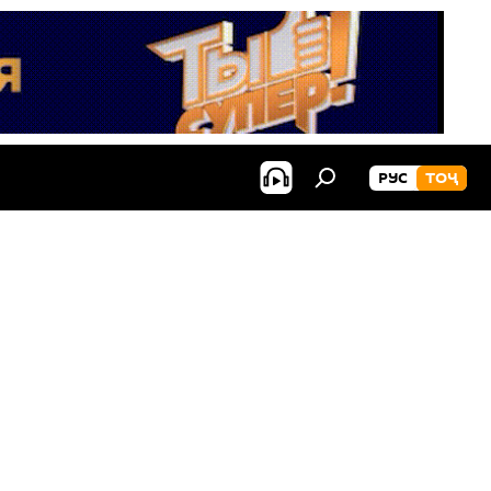
РУС
ТОҶ