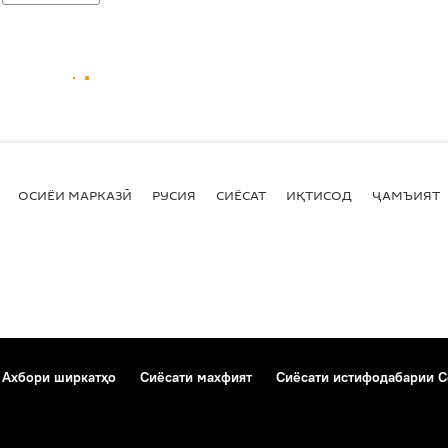
ОСИЁИ МАРКАЗӢ
РУСИЯ
СИЁСАТ
ИҚТИСОД
ҶАМЪИЯТ
Ахбори ширкатҳо
Сиёсати махфият
Сиёсати истифодабарии C