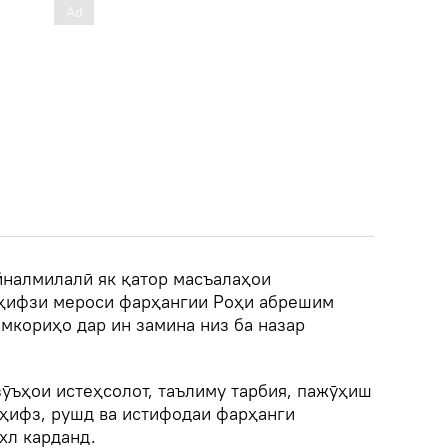
налмилалӣ як қатор масъалаҳои
 ҳифзи мероси фарҳангии Роҳи абрешим
мкориҳо дар ин замина низ ба назар
зӯъҳои истеҳсолот, таълиму тарбия, пажӯҳиш
 ҳифз, рушд ва истифодаи фарҳанги
хл карданд.