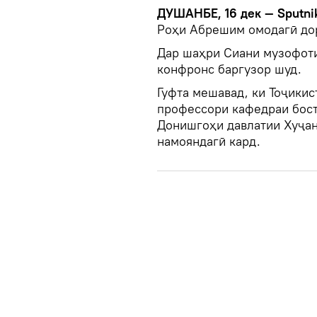
ДУШАНБЕ, 16 дек — Sputni
Роҳи Абрешим омодагӣ до
Дар шаҳри Сиани музофоти
конфронс баргузор шуд.
Гуфта мешавад, ки Тоҷики
профессори кафедраи бост
Донишгоҳи давлатии Хуҷан
намояндагӣ кард.