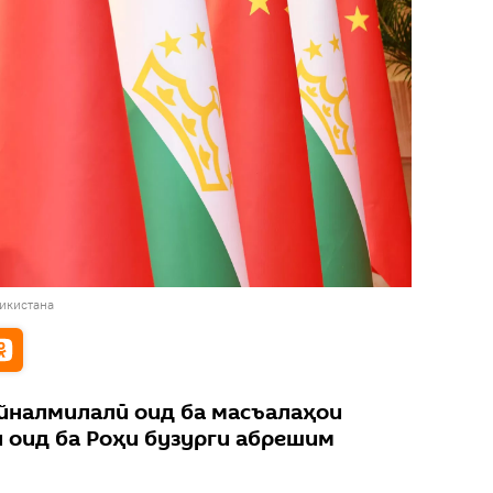
жикистана
йналмилалӣ оид ба масъалаҳои
ӣ оид ба Роҳи бузурги абрешим