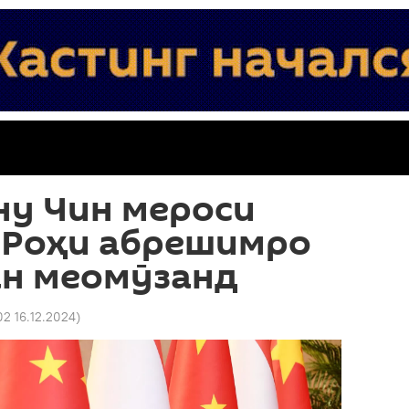
ну Чин мероси
 Роҳи абрешимро
н меомӯзанд
:02 16.12.2024
)