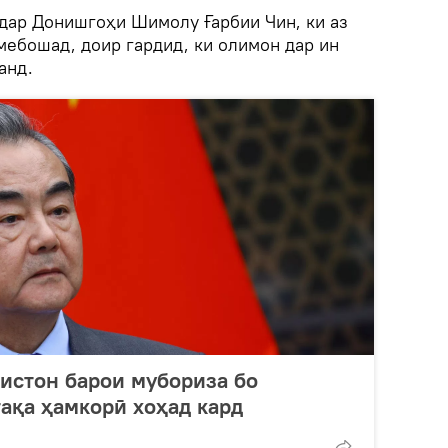
 дар Донишгоҳи Шимолу Ғарбии Чин, ки аз
ебошад, доир гардид, ки олимон дар ин
анд.
кистон барои мубориза бо
ақа ҳамкорӣ хоҳад кард