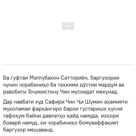
Ба гуфтаи Матлубахон Сатториён, баргузории
чунин чорабиниҳо ба таҳкими дӯстии мардум ва
равобити Тоҷикистону Чин мусоидат мекунад.
Дар навбати худ Сафири Чин Ҷи Шумин аҳамияти
муколамаи фарҳангиро барои густариши ҳусни
тафоҳум байни давлатҳо қайд намуда, изҳори
боварӣ намуд, ки чорабиниҳо бомуваффақият
баргузор мешаванд.