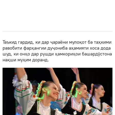
Таъкид гардид, ки дар ҷараёни мулоқот ба таҳкими
равобити фарҳангии дуҷониба аҳамияти хоса дода
шуд, ки онҳо дар рушди ҳамкориҳои башардӯстона
нақши муҳим доранд.