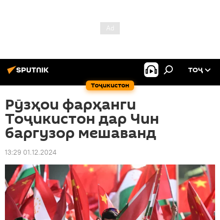
ТОҶ
Тоҷикистон
Рӯзҳои фарҳанги
Тоҷикистон дар Чин
баргузор мешаванд
13:29 01.12.2024