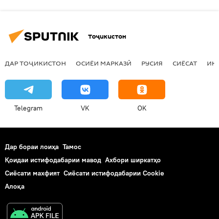
Тоҷикистон
ДАР ТОҶИКИСТОН
ОСИЁИ МАРКАЗӢ
РУСИЯ
СИЁСАТ
ИҚ
Telegram
VK
OK
Дар бораи лоиҳа
Тамос
Қоидаи истифодабарии мавод
Ахбори ширкатҳо
Сиёсати махфият
Сиёсати истифодабарии Cookie
Алоқа