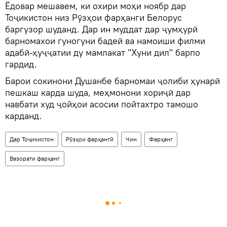
Ёдовар мешавем, ки охири моҳи ноябр дар
Тоҷикистон низ Рӯзҳои фарҳанги Белорус
баргузор шуданд. Дар ин муддат дар ҷумҳурӣ
барномахои гуногуни бадеӣ ва намоиши филми
адабӣ-ҳуҷҷатии ду мамлакат "Хуни дил" барпо
гардид.
Барои сокинони Душанбе барномаи ҷолиби ҳунарӣ
пешкаш карда шуда, меҳмонони хориҷӣ дар
навбати худ ҷойҳои асосии пойтахтро тамошо
карданд.
Дар Тоҷикистон
Рӯзҳои фарҳангӣ
Чин
Фарҳанг
Вазорати фарҳанг