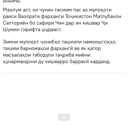
доданд.
Маълум аст, ки чунин тасмим пас аз мулоқоти
раиси Вазорати фарҳанги Тоҷикистон Матлубахон
Сатториён бо сафири Чин дар ин кишвар Ҷи
Шумин гирифта шудааст.
Зимни мулоқот ҷонибҳо ташкили намоишгоҳҳо,
таҳияи барномаҳои фарҳангӣ ва як қатор
масъалаҳои табодули таҷриба миёни
ҳунармандони ду кишварро баррасӣ карданд.