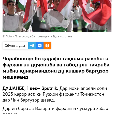
© Foto / Пресс-служба президента Таджикистана
Обуна шудан
Чорабиниҳо бо ҳадафи таҳкими равобити
фарҳангии дуҷониба ва табодули таҷриба
миёни ҳунармандони ду кишвар баргузор
мешаванд
ДУШАНБЕ, 1 дек— Sputnik.
Дар моҳи апрели соли
2025 қарор аст, ки Рӯзҳои фарҳанги Тоҷикистон
дар Чин баргузор шавад.
Дар ин бора аз Вазорати фарҳанги ҷумҳурӣ хабар