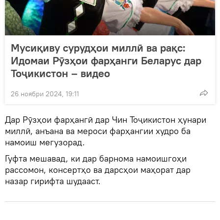
Мусиқиву сурудҳои миллӣ ва рақс:
Идомаи Рӯзҳои фарҳанги Беларус дар
Тоҷикистон – видео
26 ноябри 2024, 19:11
Дар Рӯзҳои фарҳангӣ дар Чин Тоҷикистон ҳунари
миллӣ, анъана ва мероси фарҳангии худро ба
намоиш мегузорад.
Гуфта мешавад, ки дар барнома намоишгоҳи
рассомон, консертҳо ва дарсҳои маҳорат дар
назар гирифта шудааст.