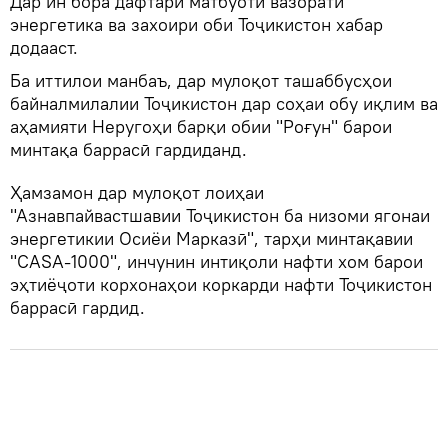
Дар ин бора дафтари матбуоти вазорати
энергетика ва захоири оби Тоҷикистон хабар
додааст.
Ба иттилои манбаъ, дар мулоқот ташаббусҳои
байналмилалии Тоҷикистон дар соҳаи обу иқлим ва
аҳамияти Неругоҳи барқи обии "Роғун" барои
минтақа баррасӣ гардиданд.
Ҳамзамон дар мулоқот лоиҳаи
"Азнавпайвастшавии Тоҷикистон ба низоми ягонаи
энергетикии Осиёи Марказӣ", тарҳи минтақавии
"САSA-1000", инчунин интиқоли нафти хом барои
эҳтиёҷоти корхонаҳои коркарди нафти Тоҷикистон
баррасӣ гардид.