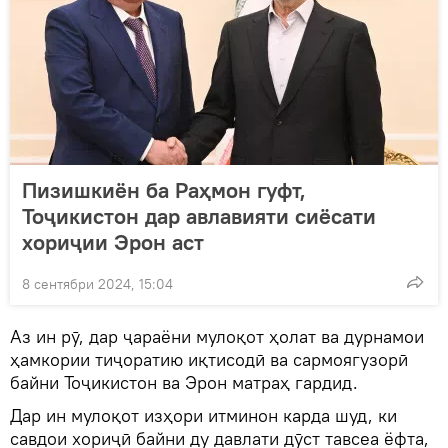
Пизишкиён ба Раҳмон гуфт,
Тоҷикистон дар авлавияти сиёсати
хориҷии Эрон аст
8 сентябри 2024, 15:04
Аз ин рӯ, дар ҷараёни мулоқот ҳолат ва дурнамои
ҳамкории тиҷоратию иқтисодӣ ва сармоягузорӣ
байни Тоҷикистон ва Эрон матраҳ гардид.
Дар ин мулоқот изҳори итминон карда шуд, ки
савдои хориҷӣ байни ду давлати дӯст тавсеа ёфта,