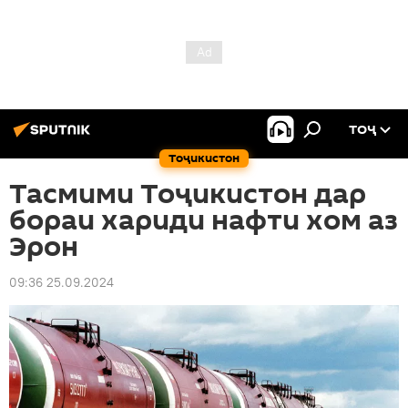
ТОҶ
Тоҷикистон
Тасмими Тоҷикистон дар
бораи хариди нафти хом аз
Эрон
09:36 25.09.2024