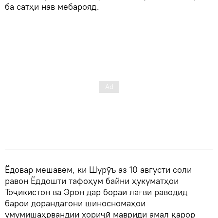
ба сатҳи нав мебарояд.
Ёдовар мешавем, ки Шурӯъ аз 10 августи соли
равон Ёддошти тафоҳум байни ҳукуматҳои
Тоҷикистон ва Эрон дар бораи лағви раводид
барои дорандагони шиносномаҳои
умумишаҳрвандии хориҷӣ мавриди амал қарор