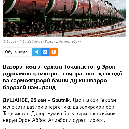
©
Sputnik
/ Юрий Сомов
/
Гузариш ба медиабонк
Обуна шудан
Вазоратҳои энержии Тоҷикистону Эрон
дурнамои ҳамкории тиҷоратию иқтисодӣ
ва сармоягузорӣ байни ду кишварро
баррасӣ намуданд
ДУШАНБЕ, 25 сен – Sputnik.
Дар шаҳри Теҳрон
мулоқоти вазири энергетика ва захираҳои оби
Тоҷикистон Далер Ҷумъа бо вазири навтаъйини
неруи Эрон Аббос Алиабодӣ сурат гирифт.