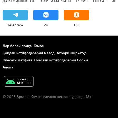
ДАР ТОҶИКИСТОН
ОСИЁИ МАРКАЗӢ
РУСИЯ
СИЁСАТ
ИҚ
Telegram
VK
OK
Дар бораи лоиҳа
Тамос
Қоидаи истифодабарии мавод
Ахбори ширкатҳо
Сиёсати махфият
Сиёсати истифодабарии Cookie
Алоқа
© 2026 Sputnik Ҳамаи ҳуқуқҳо ҳимоя шудаанд. 18+