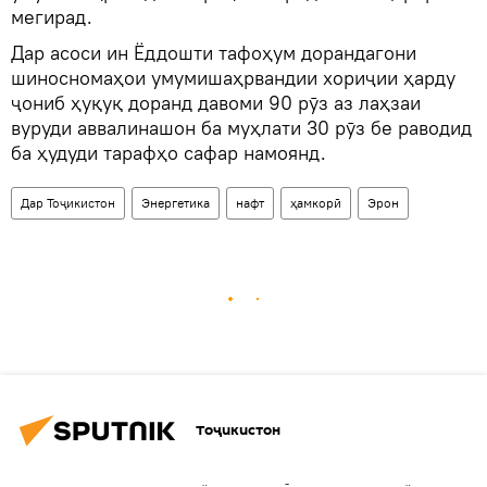
мегирад.
Дар асоси ин Ёддошти тафоҳум дорандагони
шиносномаҳои умумишаҳрвандии хориҷии ҳарду
ҷониб ҳуқуқ доранд давоми 90 рӯз аз лаҳзаи
вуруди аввалинашон ба муҳлати 30 рӯз бе раводид
ба ҳудуди тарафҳо сафар намоянд.
Дар Тоҷикистон
Энергетика
нафт
ҳамкорӣ
Эрон
Тоҷикистон