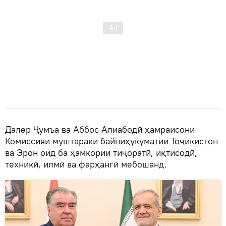
Далер Ҷумъа ва Аббос Алиабодӣ ҳамраисони
Комиссияи муштараки байниҳукуматии Тоҷикистон
ва Эрон оид ба ҳамкории тиҷоратӣ, иқтисодӣ,
техникӣ, илмӣ ва фарҳангӣ мебошанд.