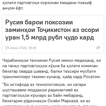
ҳолати партовгоҳи корхонаи маъдани пзаъиф
анҷом ёфт.
Русия барои поксозии
заминҳои Тоҷикистон аз осори
уран 1,5 млрд рубл ҷудо кард
29 июни 2024, 18:45
Чорабиниҳои техникии Русия имкон медиҳанд, ки
на танҳо партовгоҳҳои кӯҳна ба ҳолати комилан
бехатар оварда шаванд, балки таъсири мусбати
трансмиллиро таъмин кунанд, қайд кард Росатом.
"Бо истифода аз технологияҳое, ки хатари
шусташавии моддаҳои радиоактивӣ аз
партовгоҳҳои кӯҳнаро аз байн мебаранд,
бехатарии рӯдхонаҳои Осиёи Марказӣ, ки аз