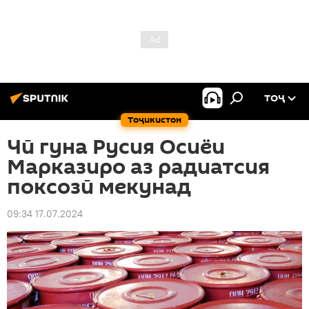
ТОҶ
Тоҷикистон
Чӣ гуна Русия Осиёи
Марказиро аз радиатсия
поксозӣ мекунад
09:34 17.07.2024