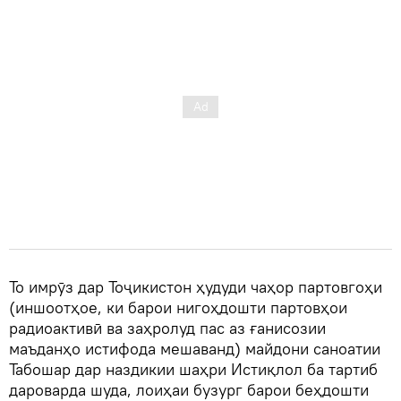
То имрӯз дар Тоҷикистон ҳудуди чаҳор партовгоҳи
(иншоотҳое, ки барои нигоҳдошти партовҳои
радиоактивӣ ва заҳролуд пас аз ғанисозии
маъданҳо истифода мешаванд) майдони саноатии
Табошар дар наздикии шаҳри Истиқлол ба тартиб
дароварда шуда, лоиҳаи бузург барои беҳдошти