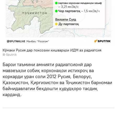
Кӯмаки Русия дар поксозии кишварҳои ИДМ аз радиатсия
© Sputnik
Барои таъмини амнияти радиатсионӣ дар
мавзеъҳои собиқ корхонаҳои истихроҷ ва
коркарди уран соли 2012 Русия, Белорус,
Қазоқистон, Қирғизистон ва Тоҷикистон барномаи
байнидавлатии беҳдошти ҳудудҳоро тасдиқ
карданд.