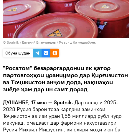
©
Sputnik
/ Евгений Епанчинцев
/
Гузариш ба медиабонк
Обуна шудан
"Росатом" безараргардонии як қатор
партовгоҳҳои ураниумро дар Қирғизистон
ва Тоҷикистон анҷом дода, нақшаҳои
зиёде ҳам дар ин самт дорад
ДУШАНБЕ, 17 июл — Sputnik.
Дар солҳои 2025-
2028 Русия барои тоза кардани заминҳои
Тоҷикистон аз изи уран 1,56 миллиард рубл ҷудо
мекунад, омадааст дар фармони нахуствазири
Русия Михаил Мишустин, ки охири моҳи июн ба