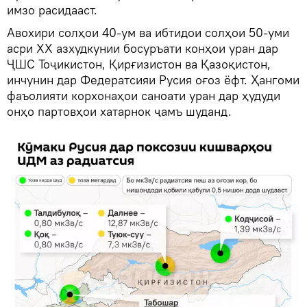
имзо расидааст.
Авохири солҳои 40-ум ва ибтидои солҳои 50-уми
асри ХХ азхудкунии босуръати конҳои уран дар
ҶШС Тоҷикистон, Қирғизистон ва Қазоқистон,
инчунин дар Федератсияи Русия оғоз ёфт. Ҳангоми
фаъолияти корхонаҳои саноати уран дар ҳудуди
онҳо партовҳои хатарнок ҷамъ шуданд.