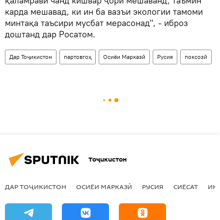
қаламрави чанд кишвар ҷорӣ мешаванд, таъмин
карда мешавад, ки ин ба вазъи экологии тамоми
минтақа таъсири мусбат мерасонад", - иброз
доштанд дар Росатом.
Дар Тоҷикистон
партовгоҳ
Осиёи Марказӣ
Русия
поксозӣ
Тоҷикистон
ДАР ТОҶИКИСТОН
ОСИЁИ МАРКАЗӢ
РУСИЯ
СИЁСАТ
ИҚ