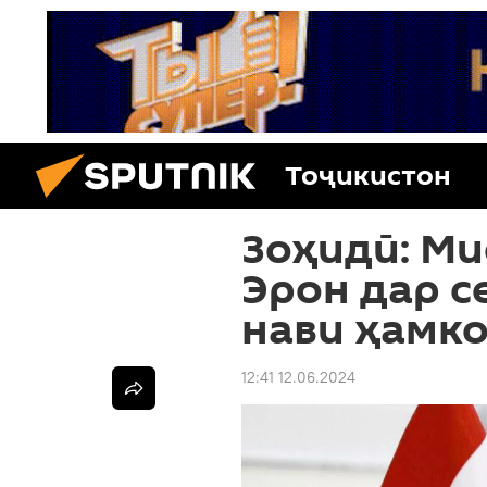
Тоҷикистон
Зоҳидӣ: М
Эрон дар с
нави ҳамко
12:41 12.06.2024