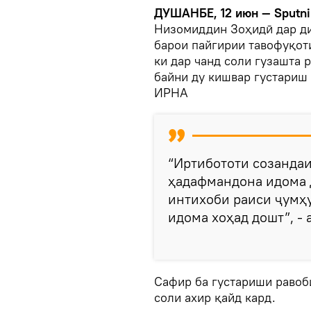
ДУШАНБЕ, 12 июн — Sputni
Низомиддин Зоҳидӣ дар д
барои пайгирии тавофуқот
ки дар чанд соли гузашта 
байни ду кишвар густариш 
ИРНА
“Иртибототи созандаи
ҳадафмандона идома д
интихоби раиси ҷумҳ
идома хоҳад дошт”, - 
Сафир ба густариши равоб
соли ахир қайд кард.