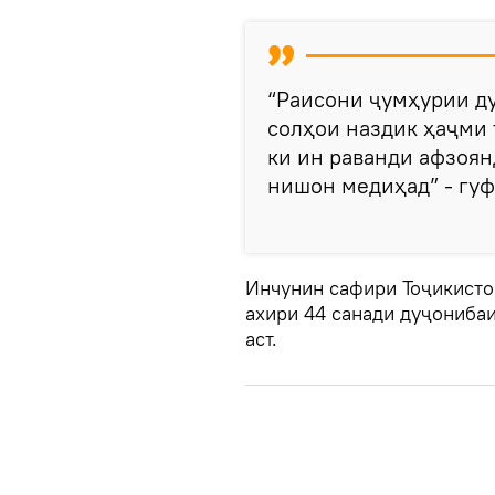
“Раисони ҷумҳурии ду
солҳои наздик ҳаҷми 
ки ин раванди афзоян
нишон медиҳад” - гуфт
Инчунин сафири Тоҷикистон
ахири 44 санади дуҷониба
аст.