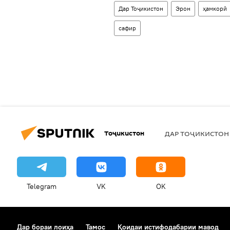
Дар Тоҷикистон
Эрон
ҳамкорӣ
сафир
Тоҷикистон
ДАР ТОҶИКИСТОН
Telegram
VK
OK
Дар бораи лоиҳа
Тамос
Қоидаи истифодабарии мавод