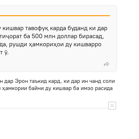
 кишвар тавофуқ карда буданд ки дар
тиҷорат ба 500 млн доллар бирасад,
да, рушди ҳамкориҳои ду кишварро
 ӯ.
 дар Эрон таъкид кард, ки дар ин чанд соли
и ҳамкории байни ду кишвар ба имзо расида