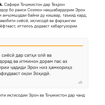
k.
Сафири Тоҷикистон дар Теҳрон
идор бо раиси Созмон нақшабардории Эрон
и анҷомшудаи байни ду кишвар, таъкид кард,
равобити сиёсӣ, иқтисодӣ ва фарҳангии
ёфтааст, иттилоъ додааст хабаргузории
 сиёсӣ дар сатҳи олӣ ва
орад ва итминон дорам пас аз
урии ҷадиди Эрон низ ҳамкориҳо
афзудааст оқои Зоҳидӣ.
ити иқтисодии Эрон ва Тоҷикистон дар чанд