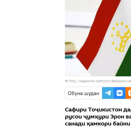
© Foto / Хадамоти матбуоти Вазорати ме
Обуна шудан
Сафири Тоҷикистон дар
русои ҷумҳури Эрон ва
санади ҳамкори байни