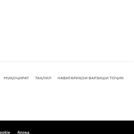
МУҲОҶИРАТ
ТАҲЛИЛ
НАВИГАРИҲОИ ВАРЗИШИ ТОҶИКИСТ
ookie
Алоқа