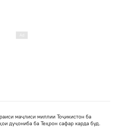
 раиси маҷлиси миллии Тоҷикистон ба
ои дуҷониба ба Теҳрон сафар карда буд.