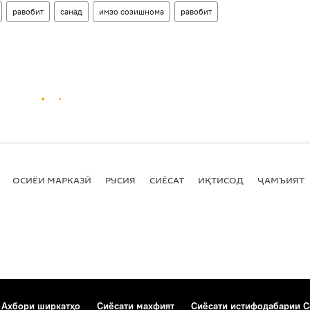
равобит
санад
имзо созишнома
равобит
ОСИЁИ МАРКАЗӢ
РУСИЯ
СИЁСАТ
ИҚТИСОД
ҶАМЪИЯТ
Ахбори ширкатҳо
Сиёсати махфият
Сиёсати истифодабарии C