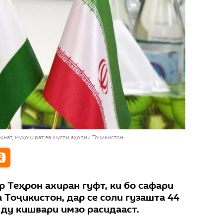
ҳнат, муҳоҷират ва шуғли аҳолии Тоҷикистон
 Теҳрон ахиран гуфт, ки бо сафари
 Тоҷикистон, дар се соли гузашта 44
 ду кишвари имзо расидааст.