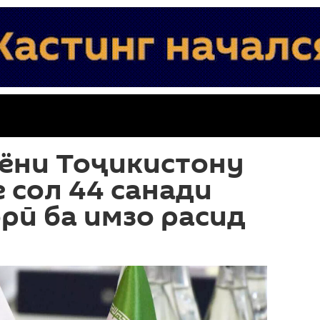
иёни Тоҷикистону
е сол 44 санади
рӣ ба имзо расид