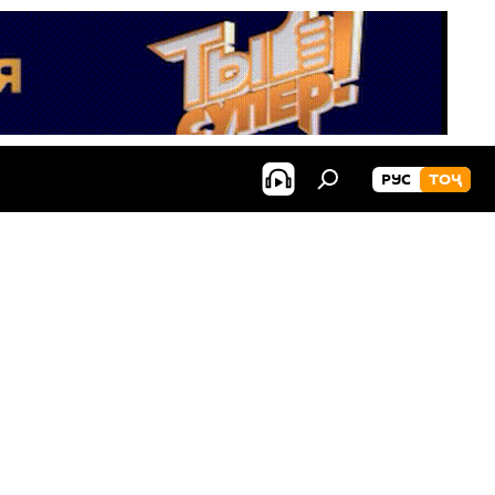
РУС
ТОҶ