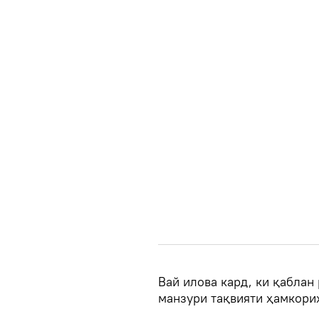
Вай илова кард, ки қаблан
манзури тақвияти ҳамкориҳ