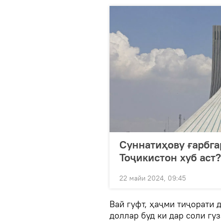
Суннатиҳову ғарбга
Тоҷикистон хуб аст?
22 майи 2024, 09:45
Вай гуфт, ҳаҷми тиҷорати 
доллар буд ки дар соли гу