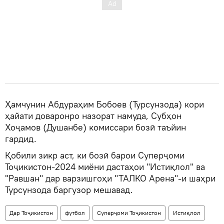
Ҳамчунин Абдураҳим Бобоев (Турсунзода) кори
ҳайати доваронро назорат намуда, Субҳон
Хоҷамов (Душанбе) комиссари бозӣ таъйин
гардид.
Қобили зикр аст, ки бозӣ барои Суперҷоми
Тоҷикистон-2024 миёни дастаҳои "Истиқлол" ва
"Равшан" дар варзишгоҳи "ТАЛКО Арена"-и шаҳри
Турсунзода баргузор мешавад.
Дар Тоҷикистон
футбол
Суперҷоми Тоҷикистон
Истиқлол