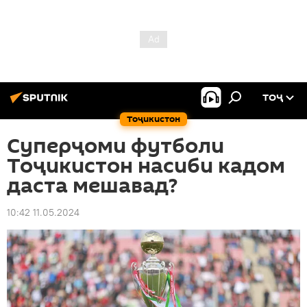
ТОҶ
Тоҷикистон
Суперҷоми футболи
Тоҷикистон насиби кадом
даста мешавад?
10:42 11.05.2024