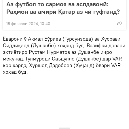
Аз футбол то сармоя ва аспдавонӣ:
Раҳмон ва амири Қатар аз чӣ гуфтанд?
18 феврали 2024, 10:40
Ёварони ӯ Акмал Бӯриев (Турсунзода) ва Хусрави
Сиддиқзод (Душанбе) хоҳанд буд. Вазифаи довари
эҳтиётиро Рустам Нурматов аз Душанбе иҷро
мекунад. Гулмуроди Саъдулло (Душанбе) дар VAR
кор карда, Хуршед Дадобоев (Хуҷанд) ёвари VAR
хоҳад буд.