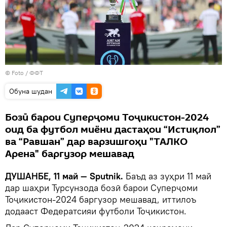
© Foto / ФФТ
Обуна шудан
Бозӣ барои Суперҷоми Тоҷикистон-2024
оид ба футбол миёни дастаҳои “Истиқлол”
ва “Равшан” дар варзишгоҳи "ТАЛКО
Арена" баргузор мешавад
ДУШАНБЕ, 11 май — Sputnik.
Баъд аз зуҳри 11 май
дар шаҳри Турсунзода бозӣ барои Суперҷоми
Тоҷикистон-2024 баргузор мешавад, иттилоъ
додааст Федератсияи футболи Тоҷикистон.