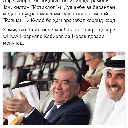
Дар Суперҷоми Тоҷикистон-2024 қаҳрамони
Тоҷикистон "Истиқлол"-и Душанбе ва барандаи
медали нуқраи мавсими гузаштаи лигаи олӣ
"Равшан"-и Кӯлоб бо ҳам врақобат хоҳанд кард.
Ҳамчунин ба иттилои манбаъ ин бозиро довари
ФИФА Насрулло Кабиров аз Норак доварӣ
мекунад.