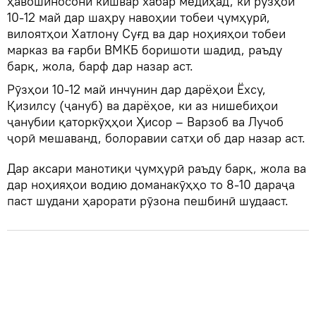
ҳавошиносони кишвар хабар медиҳад, ки рӯзҳои
10-12 май дар шаҳру навоҳии тобеи ҷумҳурӣ,
вилоятҳои Хатлону Суғд ва дар ноҳияҳои тобеи
марказ ва ғарби ВМКБ боришоти шадид, раъду
барқ, жола, барф дар назар аст.
Рӯзҳои 10-12 май инчунин дар дарёҳои Ёхсу,
Қизилсу (ҷануб) ва дарёҳое, ки аз нишебиҳои
ҷанубии қаторкӯҳҳои Ҳисор – Варзоб ва Лучоб
ҷорӣ мешаванд, болоравии сатҳи об дар назар аст.
Дар аксари манотиқи ҷумҳурӣ раъду барқ, жола ва
дар ноҳияҳои водию доманакӯҳҳо то 8-10 дараҷа
паст шудани ҳарорати рӯзона пешбинӣ шудааст.