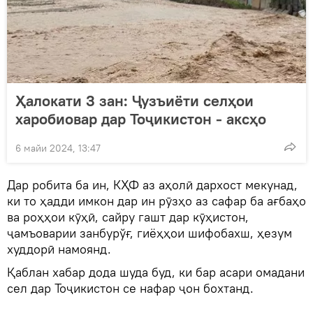
Ҳалокати 3 зан: Ҷузъиёти селҳои
харобиовар дар Тоҷикистон - аксҳо
6 майи 2024, 13:47
Дар робита ба ин, КҲФ аз аҳолӣ дархост мекунад,
ки то ҳадди имкон дар ин рӯзҳо аз сафар ба ағбаҳо
ва роҳҳои кӯҳӣ, сайру гашт дар кӯҳистон,
ҷамъоварии занбурўғ, гиёҳҳои шифобахш, ҳезум
худдорӣ намоянд.
Қаблан хабар дода шуда буд, ки бар асари омадани
сел дар Тоҷикистон се нафар ҷон бохтанд.