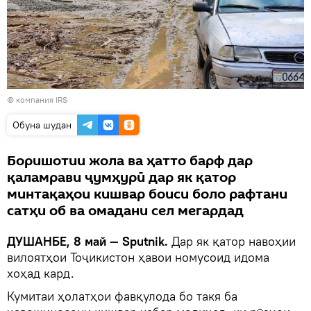
© компания IRS
Обуна шудан
Боришотии жола ва ҳатто барф дар
қаламрави ҷумҳурӣ дар як қатор
минтақаҳои кишвар боиси боло рафтани
сатҳи об ва омадани сел мегардад
ДУШАНБЕ, 8 май — Sputnik.
Дар як қатор навоҳии
вилоятҳои Тоҷикистон ҳавои номусоид идома
хоҳад кард.
Кумитаи ҳолатҳои фавқулода бо такя ба