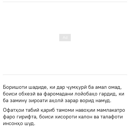
Боришоти шадиде, ки дар ҷумҳурӣ ба амал омад,
боиси обхезӣ ва фаромадани лойобаҳо гардид, ки
ба замину зироати аҳолӣ зарар ворид намуд.
Офатҳои табиӣ қариб тамоми навоҳии мамлакатро
фаро гирифта, боиси хисороти калон ва талафоти
инсонҳо шуд.