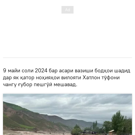
9 майи соли 2024 бар асари вазиши бодҳои шадид
дар як қатор ноҳияҳои вилояти Хатлон тӯфони
чангу ғубор пешгӯӣ мешавад.