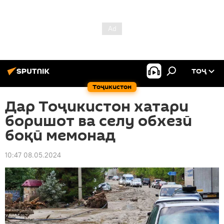
ТОҶ
Тоҷикистон
Дар Тоҷикистон хатари
боришот ва селу обхезӣ
боқӣ мемонад
10:47 08.05.2024