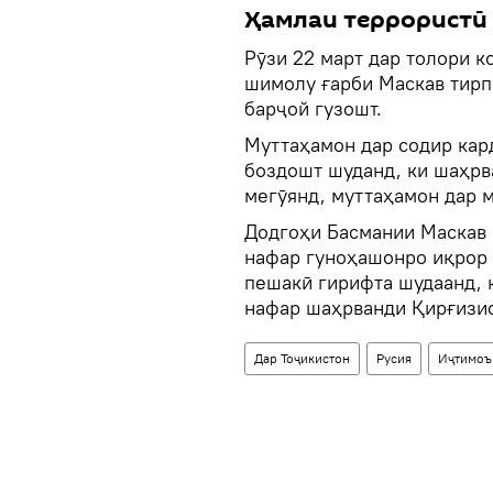
Ҳамлаи террористӣ 
Рӯзи 22 март дар толори к
шимолу ғарби Маскав тирп
барҷой гузошт.
Муттаҳамон дар содир кард
боздошт шуданд, ки шаҳрв
мегӯянд, муттаҳамон дар 
Додгоҳи Басмании Маскав 
нафар гуноҳашонро иқрор 
пешакӣ гирифта шудаанд, 
нафар шаҳрванди Қирғизи
Дар Тоҷикистон
Русия
Иҷтимоъ