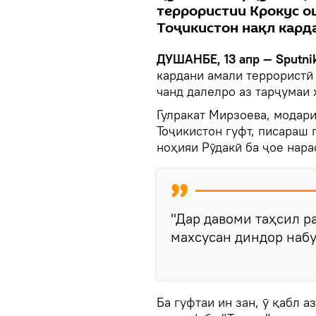
террористии Крокус ош
Тоҷикистон нақл кард
ДУШАНБЕ, 13 апр — Sputnik
кардани амали террористӣ
чанд далелро аз тарҷумаи
Гулракат Мирзоева, модари
Тоҷикистон гуфт, писараш 
ноҳияи Рӯдакӣ ба ҷое нара
"Дар давоми таҳсил р
махсусан диндор набуд"
Ба гуфтаи ин зан, ӯ қабл 