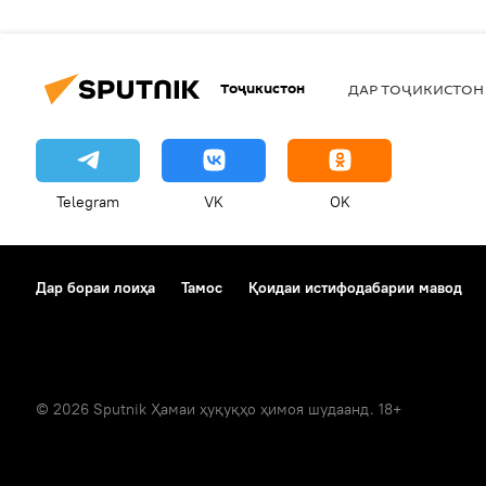
Тоҷикистон
ДАР ТОҶИКИСТОН
Telegram
VK
OK
Дар бораи лоиҳа
Тамос
Қоидаи истифодабарии мавод
© 2026 Sputnik Ҳамаи ҳуқуқҳо ҳимоя шудаанд. 18+