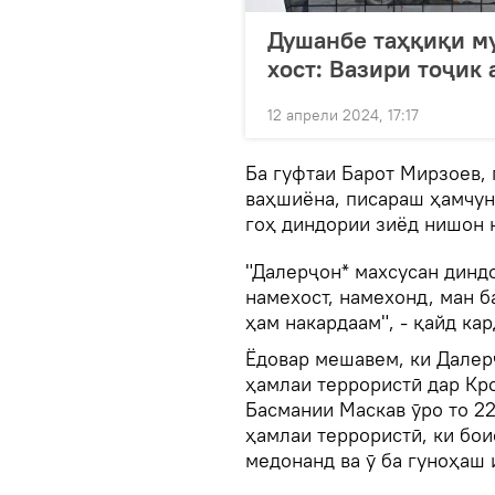
Душанбе таҳқиқи м
хост: Вазири тоҷик
12 апрели 2024, 17:17
Ба гуфтаи Барот Мирзоев, 
ваҳшиёна, писараш ҳамчун 
гоҳ диндории зиёд нишон 
"Далерҷон* махсусан диндо
намехост, намехонд, ман б
ҳам накардаам", - қайд кар
Ёдовар мешавем, ки Далерҷ
ҳамлаи террористӣ дар Кр
Басмании Маскав ӯро то 22
ҳамлаи террористӣ, ки бо
медонанд ва ӯ ба гуноҳаш 