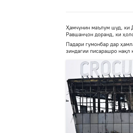
Ҳамчунин маълум шуд, ки 
Равшанҷон доранд, ки ҳоло
Падари гумонбар дар ҳамл
зиндагии писарашро нақл 