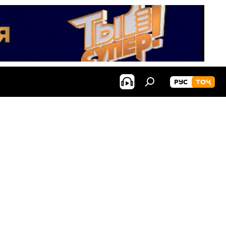
РУС
ТОҶ