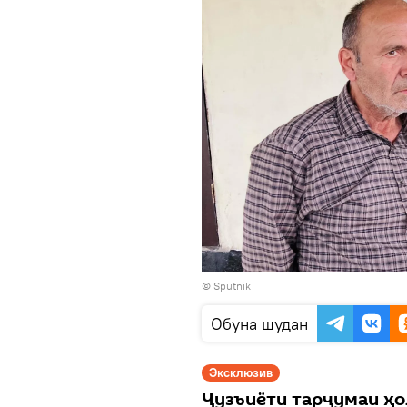
© Sputnik
Обуна шудан
Эксклюзив
Ҷузъиёти тарҷумаи ҳо