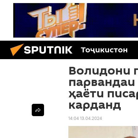
Тоҷикистон
Волидони 
парвандаи
ҳаёти пис
карданд
14:04 13.04.2024