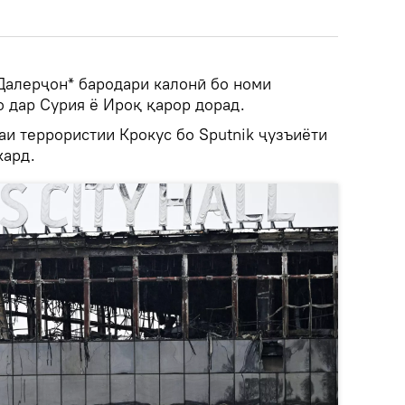
Далерҷон* бародари калонӣ бо номи
 дар Сурия ё Ироқ қарор дорад.
аи террористии Крокус бо Sputnik ҷузъиёти
кард.