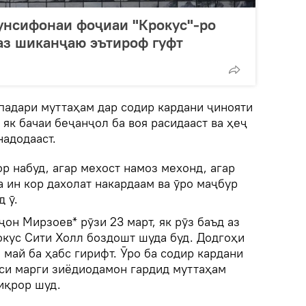
унсифонаи фоҷиаи "Крокус"-ро
 аз шиканҷаю эътироф гуфт
падари муттаҳам дар содир кардани ҷинояти
як бачаи беҷанҷол ба воя расидааст ва ҳеҷ
надодааст.
р набуд, агар мехост намоз мехонд, агар
а ин кор дахолат накардаам ва ӯро маҷбур
д ӯ.
он Мирзоев* рӯзи 23 март, як рӯз баъд аз
окус Сити Холл боздошт шуда буд. Додгоҳи
 май ба ҳабс гирифт. Ӯро ба содир кардани
иси марги зиёдиодамон гардид муттаҳам
иқрор шуд.