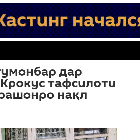
гумонбар дар
 Крокус тафсилоти
арашонро нақл