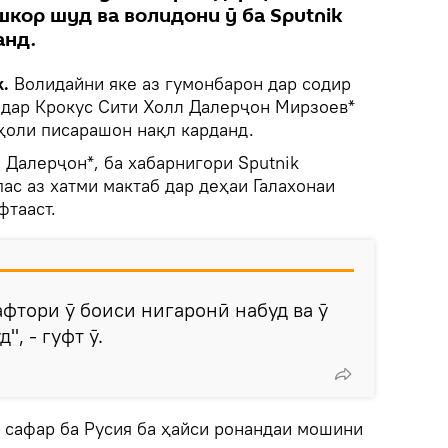
кор шуд ва волидони ӯ ба Sputnik
анд.
.
Волидайни яке аз гумонбарон дар содир
 дар Крокус Сити Холл Далерҷон Мирзоев*
 ҳоли писарашон нақл карданд.
 Далерҷон*, ба хабарнигори Sputnik
пас аз хатми мактаб дар деҳаи Галахонаи
фтааст.
афтори ӯ боиси нигаронӣ набуд ва ӯ
, - гуфт ӯ.
аз сафар ба Русия ба ҳайси ронандаи мошини