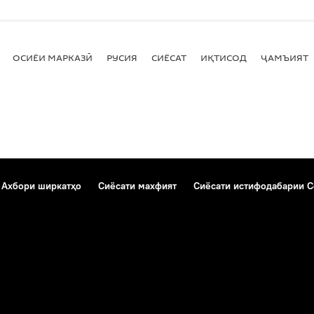
ОСИЁИ МАРКАЗӢ
РУСИЯ
СИЁСАТ
ИҚТИСОД
ҶАМЪИЯТ
Ахбори ширкатҳо
Сиёсати махфият
Сиёсати истифодабарии C