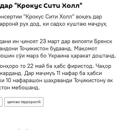
дар "Крокус Сити Холл"
онсертии "Крокус Сити Холл" воқеъ дар
арронӣ рух дод, ки садҳо куштаю маҷруҳ
ани ин ҷиноят 23 март дар вилояти Брянск
андони Тоҷикистон будаанд. Мақомот
мошин сӯи марз бо Украина ҳаракат доштанд.
онҳоро то 22 май ба ҳабс фиристод. Чаҳор
карданд. Дар маҷмуъ 11 нафар ба ҳабси
ки 10 нафарашон шаҳрванди Тоҷикистону як
стон мебошанд.
ҳамлаи террористӣ