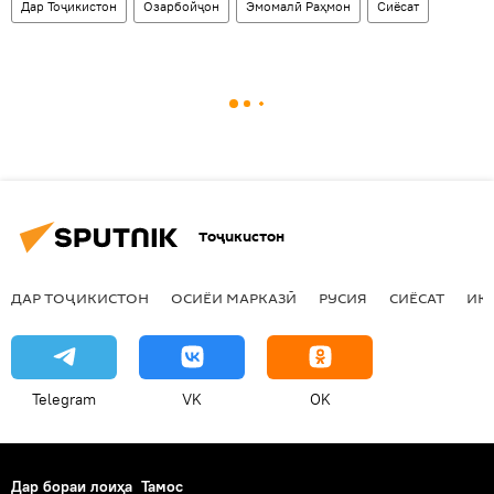
Дар Тоҷикистон
Озарбойҷон
Эмомалӣ Раҳмон
Сиёсат
Тоҷикистон
ДАР ТОҶИКИСТОН
ОСИЁИ МАРКАЗӢ
РУСИЯ
СИЁСАТ
ИҚ
Telegram
VK
OK
Дар бораи лоиҳа
Тамос