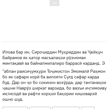
Илова бар ин, Сироҷиддин Муҳриддин ва Ҷейҳун
Байрамов як қатор масъалаҳои рӯзномаи
минтақавӣ ва байналмилалиро баррасӣ карданд. Э
"аблан раисиҷумҳури Тоҷикистон Эмомалӣ Раҳмон
бо як сафари корӣ ба вилояти Суғд сафар карда
буд. Дар он ҷо бо сокинон вохӯрда, дар тантанаҳои
ҷашни Наврӯз ширкат варзида, бо вазъи иҷтимоиву
иқтисодӣ ва рафти корҳои баҳории кишоварзӣ
ошно шуд.