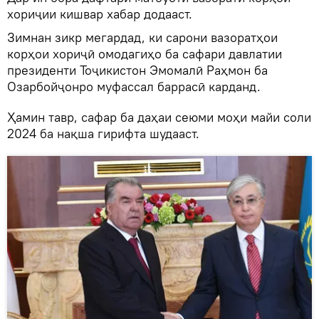
хориҷии кишвар хабар додааст.
Зимнан зикр мегардад, ки сарони вазоратҳои
корҳои хориҷӣ омодагиҳо ба сафари давлатии
президенти Тоҷикистон Эмомалӣ Раҳмон ба
Озарбойҷонро муфассал баррасӣ карданд.
Ҳамин тавр, сафар ба даҳаи сеюми моҳи майи соли
2024 ба нақша гирифта шудааст.