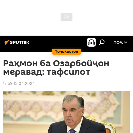
ТОҶ
Тоҷикистон
Раҳмон ба Озарбойҷон
меравад: тафсилот
17:59 13.04.2024