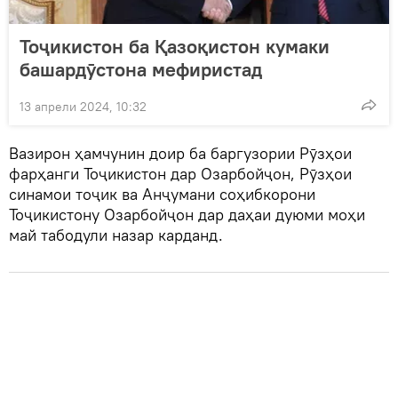
Тоҷикистон ба Қазоқистон кумаки
башардӯстона мефиристад
13 апрели 2024, 10:32
Вазирон ҳамчунин доир ба баргузории Рӯзҳои
фарҳанги Тоҷикистон дар Озарбойҷон, Рӯзҳои
синамои тоҷик ва Анҷумани соҳибкорони
Тоҷикистону Озарбойҷон дар даҳаи дуюми моҳи
май табодули назар карданд.