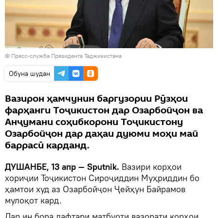
©
Пресс-служба Президента Таджикистана
Обуна шудан
Вазирон ҳамчунин баргузории Рӯзҳои
фарҳанги Тоҷикистон дар Озарбойҷон ва
Анҷумани соҳибкорони Тоҷикистону
Озарбойҷон дар даҳаи дуюми моҳи май
баррасӣ карданд.
ДУШАНБЕ, 13 апр — Sputnik.
Вазири корҳои
хориҷии Тоҷикистон Сироҷиддин Муҳриддин бо
ҳамтои худ аз Озарбойҷон Ҷейҳун Байрамов
мулоқот кард.
Дар ин бора дафтари матбуоти вазорати корҳои