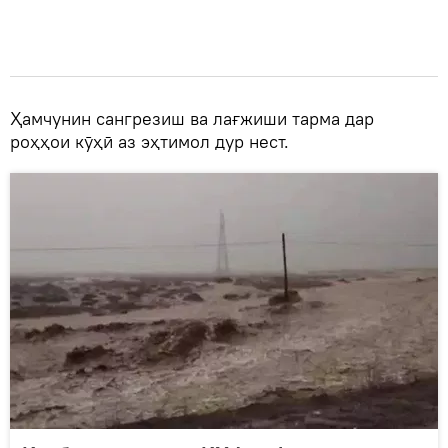
Ҳамчунин сангрезиш ва лағжиши тарма дар
роҳҳои кӯҳӣ аз эҳтимол дур нест.