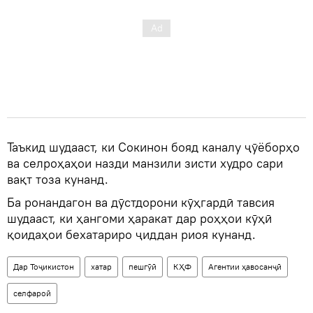
Таъкид шудааст, ки Сокинон бояд каналу ҷӯёборҳо
ва селроҳаҳои назди манзили зисти худро сари
вақт тоза кунанд.
Ба ронандагон ва дӯстдорони кӯҳгардӣ тавсия
шудааст, ки ҳангоми ҳаракат дар роҳҳои кӯҳӣ
қоидаҳои бехатариро ҷиддан риоя кунанд.
Дар Тоҷикистон
хатар
пешгӯӣ
КҲФ
Агентии ҳавосанҷӣ
селфароӣ