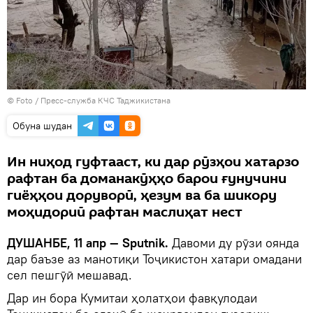
© Foto / Пресс-служба КЧС Таджикистана
Обуна шудан
Ин ниҳод гуфтааст, ки дар рӯзҳои хатарзо
рафтан ба доманакӯҳҳо барои ғунучини
гиёҳҳои доруворӣ, ҳезум ва ба шикору
моҳидориӣ рафтан маслиҳат нест
ДУШАНБЕ, 11 апр — Sputnik.
Давоми ду рӯзи оянда
дар баъзе аз манотиқи Тоҷикистон хатари омадани
сел пешгӯӣ мешавад.
Дар ин бора Кумитаи ҳолатҳои фавқулодаи