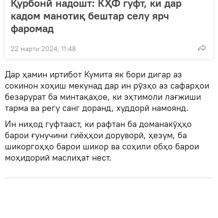
Қурбонӣ надошт: КҲФ гуфт, ки дар
кадом манотиқ бештар селу ярч
фаромад
22 марти 2024, 11:48
Дар ҳамин иртибот Кумита як бори дигар аз
сокинон хоҳиш мекунад дар ин рӯзҳо аз сафарҳои
безарурат ба минтақаҳое, ки эҳтимоли лағжиши
тарма ва регу санг доранд, худдорӣ намоянд.
Ин ниҳод гуфтааст, ки рафтан ба доманакӯҳҳо
барои ғунучини гиёҳҳои доруворӣ, ҳезум, ба
шикоргоҳҳо барои шикор ва соҳили обҳо барои
моҳидориӣ маслиҳат нест.