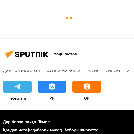
Тоҷикистон
ДАР ТОҶИКИСТОН
ОСИЁИ МАРКАЗӢ
РУСИЯ
СИЁСАТ
ИҚ
Telegram
VK
OK
Дар бораи лоиҳа
Тамос
Қоидаи истифодабарии мавод
Ахбори ширкатҳо