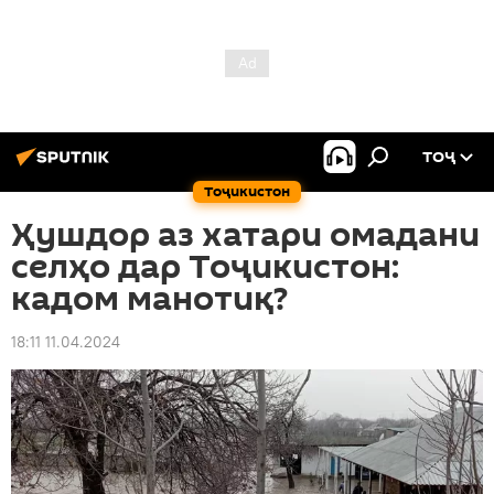
ТОҶ
Тоҷикистон
Ҳушдор аз хатари омадани
селҳо дар Тоҷикистон:
кадом манотиқ?
18:11 11.04.2024