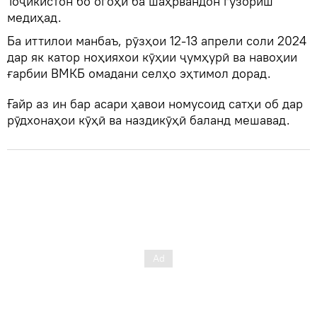
Тоҷикистон бо огоҳӣ ба шаҳрвандон гузориш
медиҳад.
Ба иттилои манбаъ, рӯзҳои 12-13 апрели соли 2024
дар як катор ноҳияхои кӯҳии ҷумҳурӣ ва навоҳии
ғарбии ВМКБ омадани селҳо эҳтимол дорад.
Ғайр аз ин бар асари ҳавои номусоид сатҳи об дар
рӯдхонаҳои кӯҳӣ ва наздикӯҳӣ баланд мешавад.