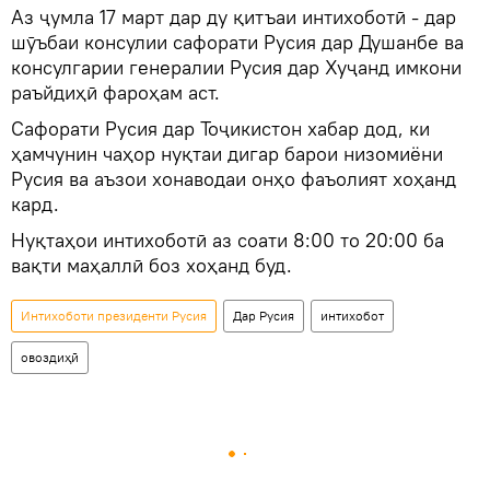
Аз ҷумла 17 март дар ду қитъаи интихоботӣ - дар
шӯъбаи консулии сафорати Русия дар Душанбе ва
консулгарии генералии Русия дар Хуҷанд имкони
раъйдиҳӣ фароҳам аст.
Сафорати Русия дар Тоҷикистон хабар дод, ки
ҳамчунин чаҳор нуқтаи дигар барои низомиёни
Русия ва аъзои хонаводаи онҳо фаъолият хоҳанд
кард.
Нуқтаҳои интихоботӣ аз соати 8:00 то 20:00 ба
вақти маҳаллӣ боз хоҳанд буд.
Интихоботи президенти Русия
Дар Русия
интихобот
овоздиҳӣ