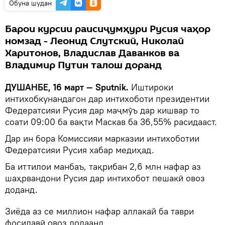
Обуна шудан
Барои курсии раисиҷумҳури Русия чаҳор
номзад - Леонид Слутский, Николай
Харитонов, Владислав Даванков ва
Владимир Путин талош доранд
ДУШАНБЕ, 16 март — Sputnik.
Иштироки
интихобкунандагон дар интихоботи президентии
Федератсияи Русия дар маҷмӯъ дар кишвар то
соати 09:00 ба вақти Маскав ба 36,55% расидааст.
Дар ин бора Комиссияи марказии интихоботии
Федератсияи Русия хабар медиҳад.
Ба иттилои манбаъ, тақрибан 2,6 млн нафар аз
шаҳрвандони Русия дар интихобот пешакӣ овоз
доданд.
Зиёда аз се миллион нафар аллакай ба таври
фосилавӣ овоз додаанд.