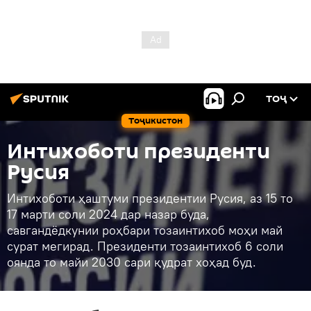
ТОҶ
Тоҷикистон
Интихоботи президенти
Русия
Интихоботи ҳаштуми президентии Русия, аз 15 то
17 марти соли 2024 дар назар буда,
савгандёдкунии роҳбари тозаинтихоб моҳи май
сурат мегирад. Президенти тозаинтихоб 6 соли
оянда то майи 2030 сари қудрат хоҳад буд.