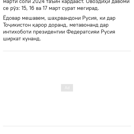
марти соли 2024 таъин кардааст. Овоздиҳӣ давоми
се рӯз: 15, 16 ва 17 март сурат мегирад.
Ёдовар мешавем, шаҳрвандони Русия, ки дар
Тоҷикистон қарор доранд, метавонанд дар
интихоботи президентии Федератсияи Русия
ширкат кунанд.