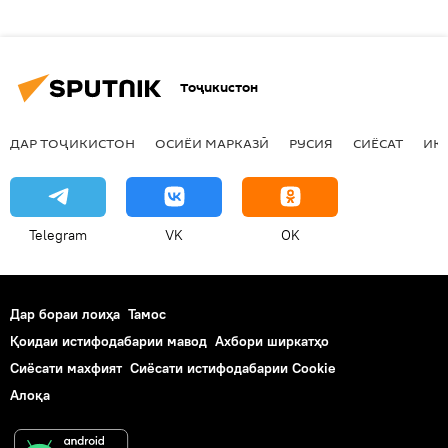
Тоҷикистон
ДАР ТОҶИКИСТОН
ОСИЁИ МАРКАЗӢ
РУСИЯ
СИЁСАТ
ИҚ
Telegram
VK
OK
Дар бораи лоиҳа
Тамос
Қоидаи истифодабарии мавод
Ахбори ширкатҳо
Сиёсати махфият
Сиёсати истифодабарии Cookie
Алоқа