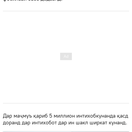
Дар маҷмуъ қариб 5 миллион интихобкунанда қасд
доранд дар интихобот дар ин шакл ширкат кунанд.