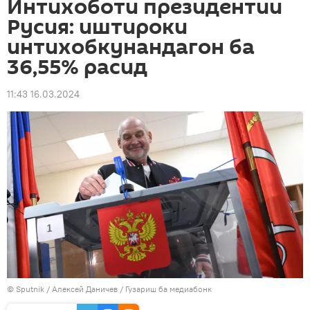
Интихоботи президентии
Русия: иштироки
интихобкунандагон ба
36,55% расид
11:43 16.03.2024
©
Sputnik
/ Алексей Даничев
/
Гузариш ба медиабонк