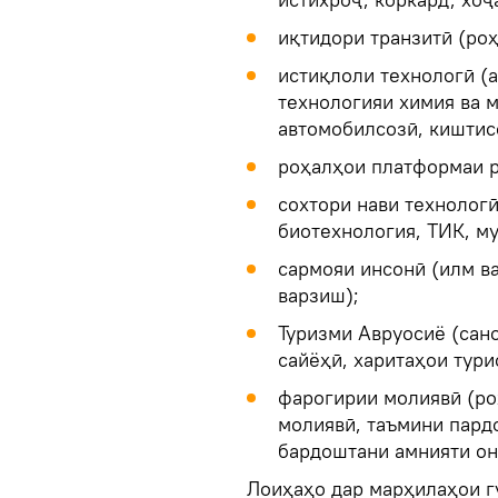
иқтидори транзитӣ (роҳ
истиқлоли технологӣ (а
технологияи химия ва м
автомобилсозӣ, киштис
роҳалҳои платформаи р
сохтори нави технологӣ
биотехнология, ТИК, му
сармояи инсонӣ (илм ва
варзиш);
Туризми Авруосиё (сан
сайёҳӣ, харитаҳои тури
фарогирии молиявӣ (ро
молиявӣ, таъмини пард
бардоштани амнияти он
Лоиҳаҳо дар марҳилаҳои г