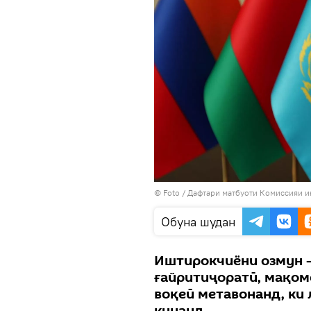
© Foto /
Дафтари матбуоти Комиссияи 
Обуна шудан
Иштирокчиёни озмун 
ғайритиҷоратӣ, мақом
воқеӣ метавонанд, ки
кунанд