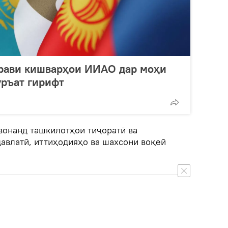
мрави кишварҳои ИИАО дар моҳи
уръат гирифт
онанд ташкилотҳои тиҷоратӣ ва
давлатӣ, иттиҳодияҳо ва шахсони воқеӣ