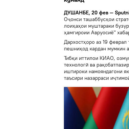
ДУШАНБЕ, 20 фев — Sputn
Оҷонси ташаббусҳои страт
лоиҳаҳои муштараки бузур
ҳамгироии Авруосиё" хаба
Дархостҳоро аз 19 феврал 
пешниҳод кардан мумкин а
Тибқи иттилои КИАО, озмун
технологӣ ва рақобатпазир
иштироки намояндагони як
таъсири назарраси иҷтимо