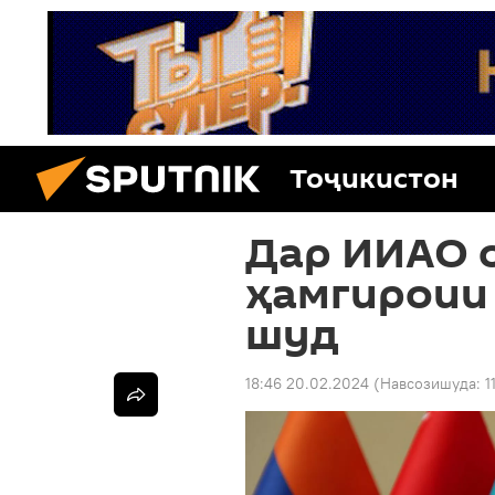
Тоҷикистон
Дар ИИАО 
ҳамгироии 
шуд
18:46 20.02.2024
(Навсозишуда:
1