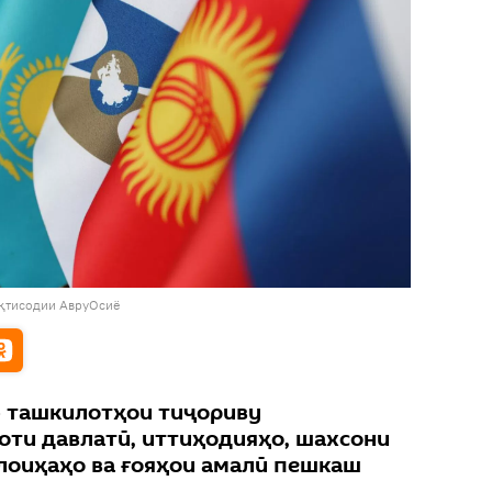
иқтисодии АвруОсиё
- ташкилотҳои тиҷориву
оти давлатӣ, иттиҳодияҳо, шахсони
 лоиҳаҳо ва ғояҳои амалӣ пешкаш