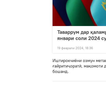
Таваррум дар қала
январи соли 2024 с
19 феврали 2024, 18:36
Иштирокчиёни озмун метав
ғайритиҷоратӣ, мақомоти 
бошанд.