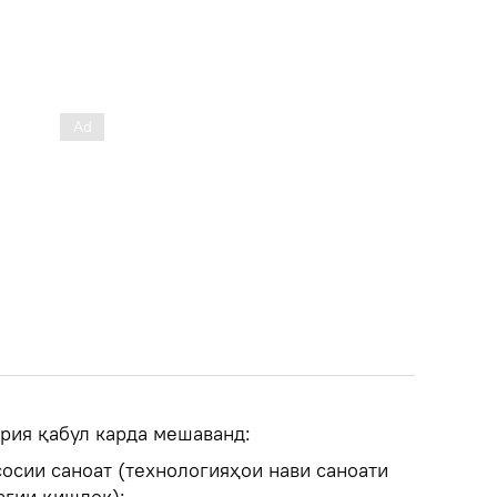
рия қабул карда мешаванд:
осии саноат (технологияҳои нави саноати
агии қишлок);