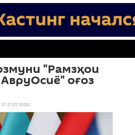
озмуни "Рамзҳои
АвруОсиё" оғоз
1:57 21.02.2024
)