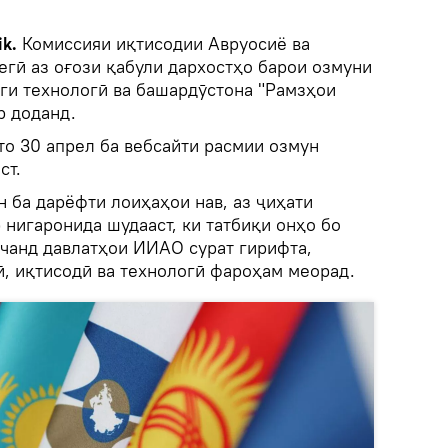
ik.
Комиссияи иқтисодии Авруосиё ва
егӣ аз оғози қабули дархостҳо барои озмуни
ги технологӣ ва башардӯстона "Рамзҳои
р доданд.
то 30 апрел ба вебсайти расмии озмун
ст.
 ба дарёфти лоиҳаҳои нав, аз ҷиҳати
 нигаронида шудааст, ки татбиқи онҳо бо
чанд давлатҳои ИИАО сурат гирифта,
ӣ, иқтисодӣ ва технологӣ фароҳам меорад.