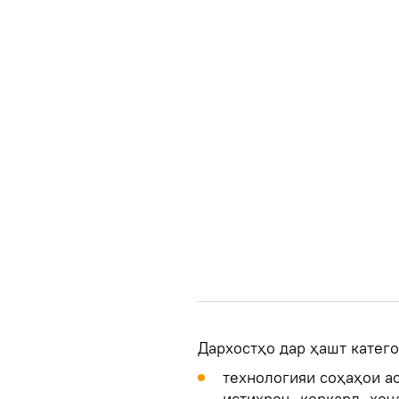
Дархостҳо дар ҳашт катего
технологияи соҳаҳои ас
истихроҷ, коркард, хоҷ