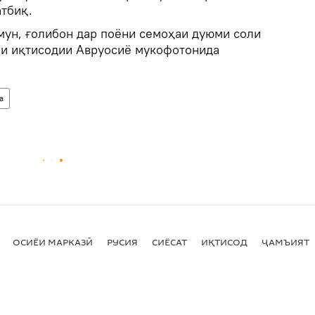
атбиқ.
змун, ғолибон дар поёни семоҳаи дуюми соли
ми иқтисодии Авруосиё мукофотонида
а
ОСИЁИ МАРКАЗӢ
РУСИЯ
СИЁСАТ
ИҚТИСОД
ҶАМЪИЯТ