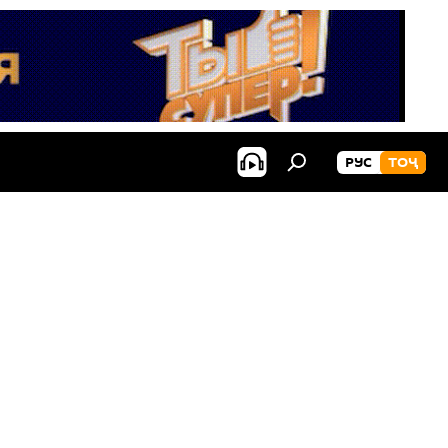
РУС
ТОҶ