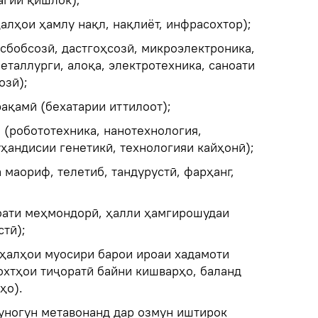
алҳои ҳамлу нақл, нақлиёт, инфрасохтор);
сбобсозӣ, дастгоҳсозӣ, микроэлектроника,
еталлурги, алоқа, электротехника, саноати
озӣ);
ақамӣ (бехатарии иттилоот);
 (робототехника, нанотехнология,
ҳандисии генетикӣ, технологияи кайҳонӣ);
 маориф, телетиб, тандурустӣ, фарҳанг,
оати меҳмондорӣ, ҳалли ҳамгирошудаи
стӣ);
ҳалҳои муосири барои ироаи хадамоти
охтҳои тиҷоратӣ байни кишварҳо, баланд
ҳо).
уногун метавонанд дар озмун иштирок