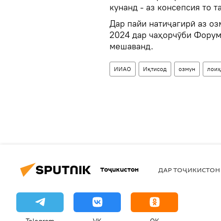
кунанд - аз консепсия то т
Дар пайи натиҷагирӣ аз о
2024 дар чаҳорчӯби Фору
мешаванд.
ИИАО
Иқтисод
озмун
лоиҳ
Тоҷикистон
ДАР ТОҶИКИСТОН
Telegram
VK
OK