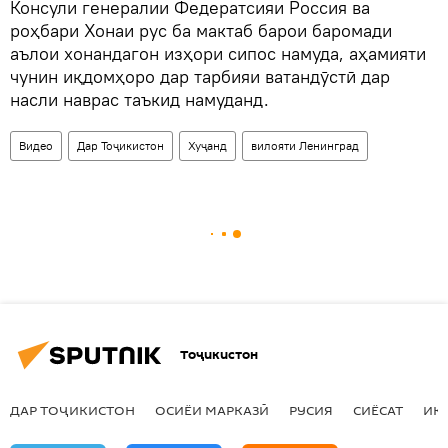
Консули генералии Федератсияи Россия ва
роҳбари Хонаи рус ба мактаб барои баромади
аълои хонандагон изҳори сипос намуда, аҳамияти
чунин иқдомҳоро дар тарбияи ватандӯстӣ дар
насли наврас таъкид намуданд.
Видео
Дар Тоҷикистон
Хуҷанд
вилояти Ленинград
Тоҷикистон
ДАР ТОҶИКИСТОН
ОСИЁИ МАРКАЗӢ
РУСИЯ
СИЁСАТ
ИҚ