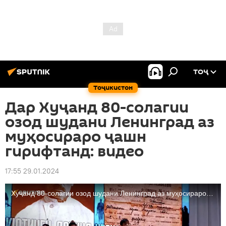
ТОҶ
Тоҷикистон
Дар Хуҷанд 80-солагии
озод шудани Ленинград аз
муҳосираро ҷашн
гирифтанд: видео
17:55 29.01.2024