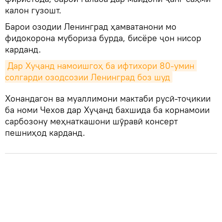
калон гузошт.
Барои озодии Ленинград ҳамватанони мо
фидокорона мубориза бурда, бисёре ҷон нисор
карданд.
Дар Хуҷанд намоишгоҳ ба ифтихори 80-умин 
солгарди озодсозии Ленинград боз шуд
Хонандагон ва муаллимони мактаби русӣ-тоҷикии
ба номи Чехов дар Хуҷанд бахшида ба корнамоии
сарбозону меҳнаткашони шӯравӣ консерт
пешниҳод карданд.