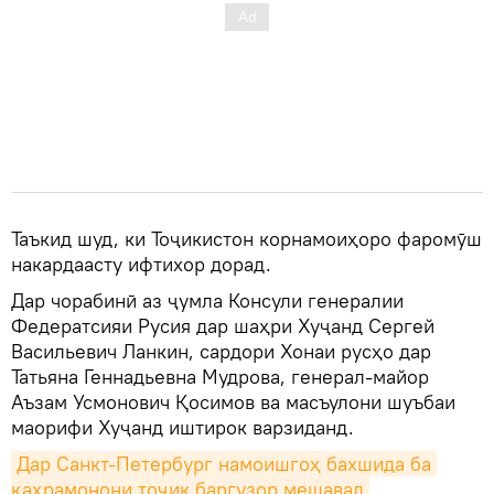
Таъкид шуд, ки Тоҷикистон корнамоиҳоро фаромӯш
накардаасту ифтихор дорад.
Дар чорабинӣ аз ҷумла Консули генералии
Федератсияи Русия дар шаҳри Хуҷанд Сергей
Васильевич Ланкин, сардори Хонаи русҳо дар
Татьяна Геннадьевна Мудрова, генерал-майор
Аъзам Усмонович Қосимов ва масъулони шуъбаи
маорифи Хуҷанд иштирок варзиданд.
Дар Санкт-Петербург намоишгоҳ бахшида ба 
қаҳрамонони тоҷик баргузор мешавад