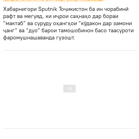
Хабарнигори Sputnik Тоҷикистон ба ин чорабинӣ
рафт ва мегуяд, ки иҷрои саҳнаҳо дар бораи
“мактаб” ва суруду оҳангҳои “кӯдакон дар замони
ҷанг” ва “дуо” барои тамошобинон басо таасуроти
фаромушнашаванда гузошт.