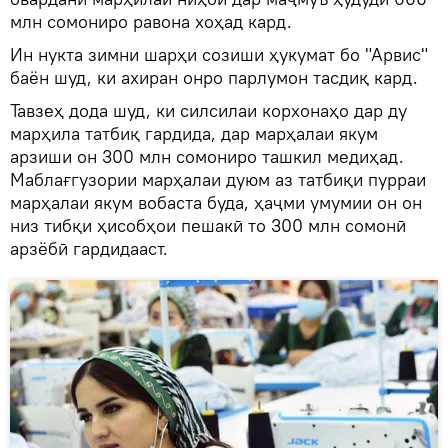
млн сомониро равона хоҳад кард.
Ин нукта зимни шарҳи созиши ҳукумат бо "Арвис"
баён шуд, ки ахиран онро парлумон тасдиқ кард.
Тавзеҳ дода шуд, ки силсилаи корхонаҳо дар ду
марҳила татбиқ гардида, дар марҳалаи якум
арзиши он 300 млн сомониро ташкил медиҳад.
Маблағгузории марҳалаи дуюм аз татбиқи пурраи
марҳалаи якум вобаста буда, ҳаҷми умумии он он
низ тибқи ҳисобҳои пешакӣ то 300 млн сомонӣ
арзёбӣ гардидааст.