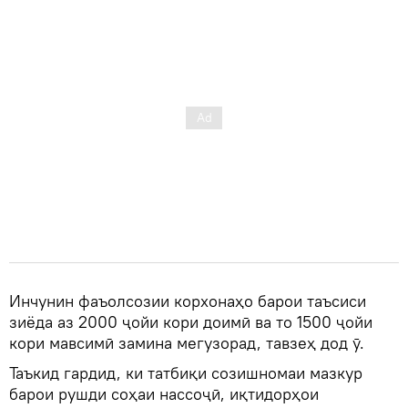
Инчунин фаъолсозии корхонаҳо барои таъсиси
зиёда аз 2000 ҷойи кори доимӣ ва то 1500 ҷойи
кори мавсимӣ замина мегузорад, тавзеҳ дод ӯ.
Таъкид гардид, ки татбиқи созишномаи мазкур
барои рушди соҳаи нассоҷӣ, иқтидорҳои