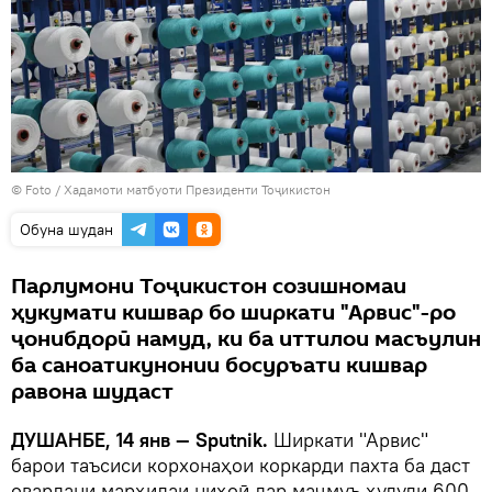
© Foto / Хадамоти матбуоти Президенти Тоҷикистон
Обуна шудан
Парлумони Тоҷикистон созишномаи
ҳукумати кишвар бо ширкати "Арвис"-ро
ҷонибдорӣ намуд, ки ба иттилои масъулин
ба саноатикунонии босуръати кишвар
равона шудаст
ДУШАНБЕ, 14 янв — Sputnik.
Ширкати "Арвис"
барои таъсиси корхонаҳои коркарди пахта ба даст
овардани марҳилаи ниҳоӣ дар маҷмуъ ҳудуди 600