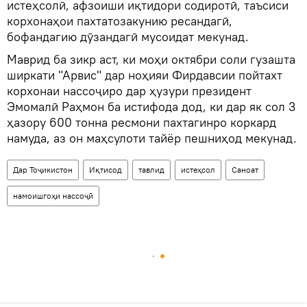
истеҳсолӣ, афзоиши иқтидори содиротӣ, таъсиси
корхонаҳои пахтатозакунию ресандагӣ,
бофандагию дӯзандагӣ мусоидат мекунад.
Маврид ба зикр аст, ки моҳи октябри соли гузашта
ширкати "Арвис" дар ноҳияи Фирдавсии пойтахт
корхонаи нассоҷиро дар ҳузури президент
Эмомалӣ Раҳмон ба истифода дод, ки дар як сол 3
ҳазору 600 тонна ресмони пахтагинро коркард
намуда, аз он маҳсулоти тайёр пешниҳод мекунад.
Дар Тоҷикистон
Иқтисод
тавлид
истеҳсол
Саноат
намоишгоҳи нассоҷӣ