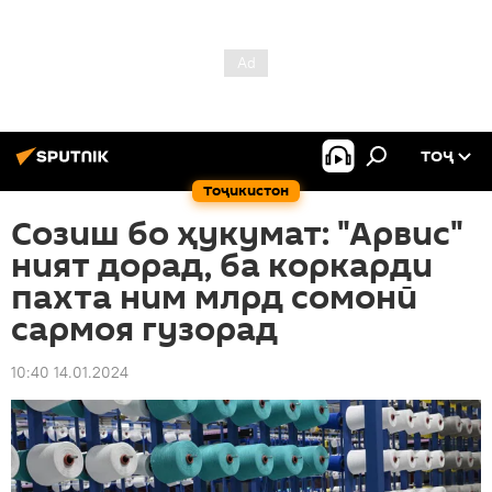
ТОҶ
Тоҷикистон
Созиш бо ҳукумат: "Арвис"
ният дорад, ба коркарди
пахта ним млрд сомонӣ
сармоя гузорад
10:40 14.01.2024