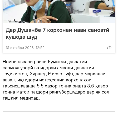
Дар Душанбе 7 корхонаи нави саноатӣ
кушода шуд
31 октябри 2023, 12:52
Ноиби аввали раиси Кумитаи давлатии
сармоягузорӣ ва идораи амволи давлатии
Тоҷикистон, Хуршед Мирзо гуфт, дар марҳалаи
аввал, иқтидори истеҳсолии корхонаҳои
таъсисшаванда 5,5 ҳазор тонна ришта 3,6 ҳазор
тонна матои патдори рангуборшударо дар як сол
ташкил медиҳад.