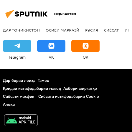
Тоҷикистон
ДАР ТОҶИКИСТОН
ОСИЁИ МАРКАЗӢ
РУСИЯ
СИЁСАТ
ИҚ
Telegram
VK
OK
Дар бораи лоиҳа
Тамос
Қоидаи истифодабарии мавод
Ахбори ширкатҳо
Сиёсати махфият
Сиёсати истифодабарии Cookie
Алоқа