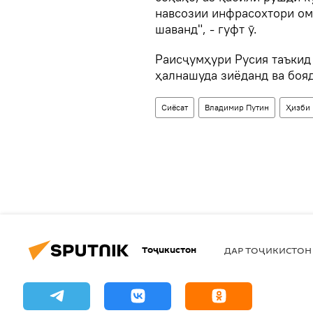
навсозии инфрасохтори ом
шаванд", - гуфт ӯ.
Раисҷумҳури Русия таъкид
ҳалнашуда зиёданд ва боя
Сиёсат
Владимир Путин
Ҳизби 
Тоҷикистон
ДАР ТОҶИКИСТОН