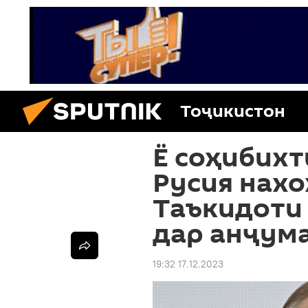
Тоҷикистон
Ё соҳибихт
Русия нахо
Таъкидоти
дар анҷум
19:32 17.12.2023