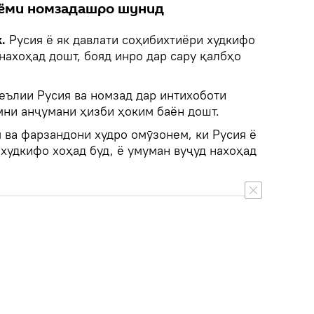
аёми номзадашро шунид
k.
Русия ё як давлати соҳибихтиёри худкифо
 нахоҳад дошт, бояд инро дар сару қалбҳо
еълии Русия ва номзад дар интихоботи
мни анҷумани ҳизби ҳоким баён дошт.
 ва фарзандони худро омӯзонем, ки Русия ё
 худкифо хоҳад буд, ё умуман вуҷуд нахоҳад