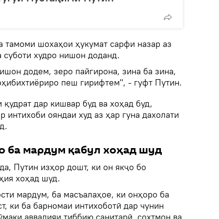
а тамоми шохаҳои ҳукумат сарфи назар аз
а суботи худро нишон доданд.
шон додем, зеро пайгирона, зина ба зина,
оҳибихтиёриро пеш гирифтем", - гуфт Путин.
 қудрат дар кишвар буд ва хоҳад буд,
р интихоби ояндаи худ аз ҳар гуна дахолати
д.
о ба мардум қабул хоҳад шуд
а, Путин изҳор дошт, ки он якҷо бо
ҳия хоҳад шуд.
сти мардум, ба масъалаҳое, ки онҳоро ба
ст, ки ба барномаи интихоботӣ дар чунин
ӯмаки аввалияи тиббию санитарӣ, сохтмон ва