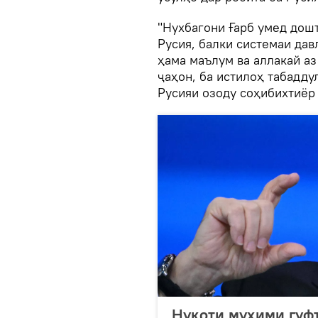
"Нухбагони Ғарб умед дошт
Русия, балки системаи дав
ҳама маълум ва аллакай аз
ҷаҳон, ба истилоҳ табадду
Русияи озоду соҳибихтиёр 
Нуқоти муҳими гуф