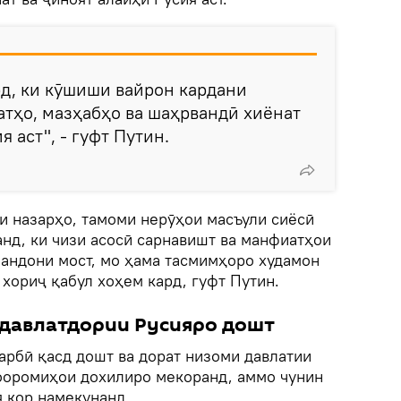
рд, ки кӯшиши вайрон кардани
тҳо, мазҳабҳо ва шаҳрвандӣ хиёнат
я аст", - гуфт Путин.
и назарҳо, тамоми нерӯҳои масъули сиёсӣ
нд, ки чизи асосӣ сарнавишт ва манфиатҳои
зандони мост, мо ҳама тасмимҳоро худамон
 хориҷ қабул хоҳем кард, гуфт Путин.
 давлатдории Русияро дошт
арбӣ қасд дошт ва дорат низоми давлатии
нооромиҳои дохилиро мекоранд, аммо чунин
я кор намекунанд.