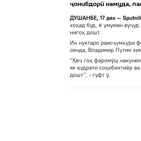
ҷонибдорӣ намуда, п
ДУШАНБЕ, 17 дек — Sputni
хоҳад буд, ё умуман вуҷуд
нигоҳ дошт.
Ин нуктаро раисҷумҳури ф
оянда, Владимир Путин зи
"Ҳеҷ гоҳ фаромӯш накунем
як қудрати соҳибихтиёр ва
дошт", - гуфт ӯ.