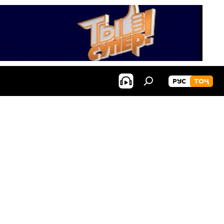
РУС
ТОҶ