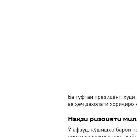
Ба гуфтаи президент, худи
ва ҳеч дахолати хориҷиро 
Нақзи ризоияти мил
Ӯ афзуд, кӯшишҳо барои п
динҳо ва шаҳрвандҳо, хиён