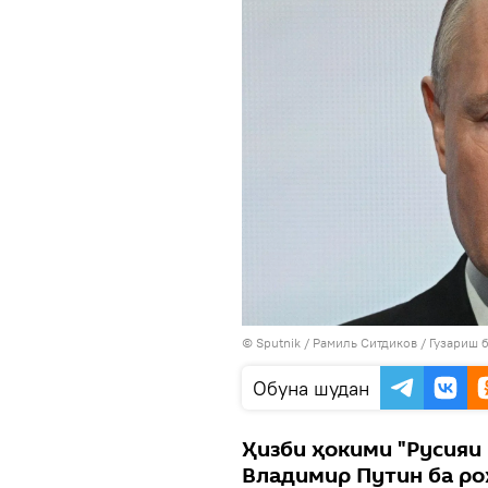
©
Sputnik
/ Рамиль Ситдиков
/
Гузариш 
Обуна шудан
Ҳизби ҳокими "Русияи
Владимир Путин ба ро