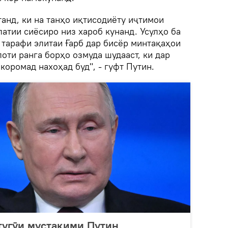
анд, ки на танҳо иқтисодиёту иҷтимои
латии сиёсиро низ хароб кунанд. Усулҳо ба
 тарафи элитаи Ғарб дар бисёр минтақаҳои
лоти ранга борҳо озмуда шудааст, ки дар
коромад нахоҳад буд", - гуфт Путин.
тугӯи мустақими Путин