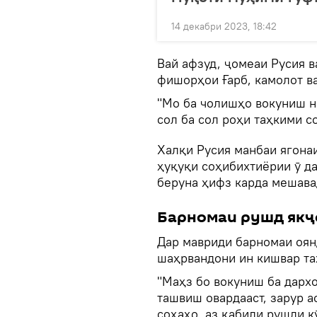
14 декабри 2023, 18:42
Вай афзуд, ҷомеаи Русия в
фишорҳои Ғарб, камолот в
"Мо ба чолишҳо вокуниш ни
сол ба сол роҳи таҳкими с
Халқи Русия манбаи ягонаи
ҳуқуқи соҳибихтиёрии ӯ да
беруна ҳифз карда мешава
Барномаи рушд якҷ
Дар мавриди барномаи оянд
шаҳрвандони ин кишвар та
"Маҳз бо вокуниш ба дархо
ташвиш овардааст, зарур а
соҳаҳо, аз қабили рушди к