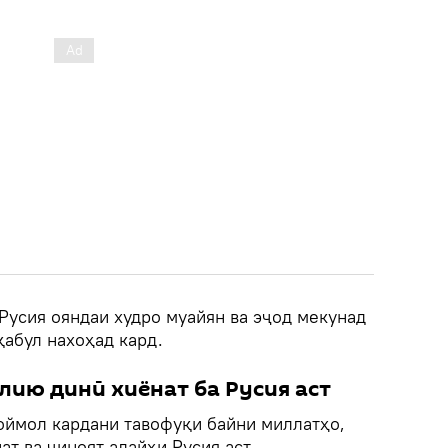
 Русия ояндаи худро муайян ва эҷод мекунад
қабул нахоҳад кард.
лию динӣ хиёнат ба Русия аст
оймол кардани тавофуқи байни миллатҳо,
ат ва ҷиноят алайҳи Русия аст.