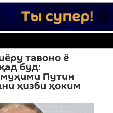
иёру тавоно ё
ҳад буд:
 муҳими Путин
ани ҳизби ҳоким