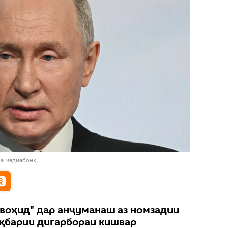
ба медиабонк
 воҳид" дар анҷуманаш аз номзадии
ҳбарии дигарбораи кишвар