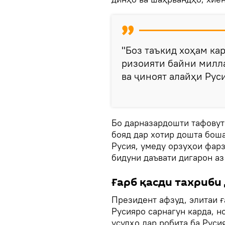
"Боз таъкид хоҳам ка
ризоияти байни милла
ва ҷиноят алайҳи Руси
Бо дарназардошти тафовут
бояд дар хотир дошта боша
Русия, умеду орзуҳои фар
бидуни даъвати дигарон аз
Ғарб қасди тахриби
Президент афзуд, элитаи ғ
Русияро сарнагун карда, 
усулҳо дар робита ба Руси