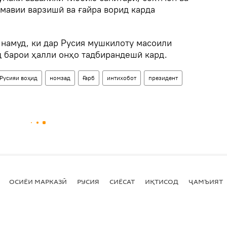
мавии варзишӣ ва ғайра ворид карда
 намуд, ки дар Русия мушкилоту масоили
д барои ҳалли онҳо тадбирандешӣ кард.
Русияи воҳид
номзад
Ғарб
интихобот
президент
ОСИЁИ МАРКАЗӢ
РУСИЯ
СИЁСАТ
ИҚТИСОД
ҶАМЪИЯТ