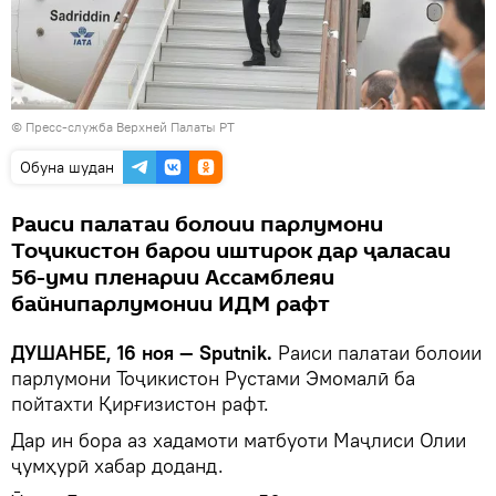
© Пресс-служба Верхней Палаты РТ
Обуна шудан
Раиси палатаи болоии парлумони
Тоҷикистон барои иштирок дар ҷаласаи
56-уми пленарии Ассамблеяи
байнипарлумонии ИДМ рафт
ДУШАНБЕ, 16 ноя — Sputnik.
Раиси палатаи болоии
парлумони Тоҷикистон Рустами Эмомалӣ ба
пойтахти Қирғизистон рафт.
Дар ин бора аз хадамоти матбуоти Маҷлиси Олии
ҷумҳурӣ хабар доданд.