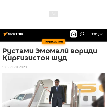
ТОҶ
Тоҷикистон
Рустами Эмомалӣ вориди
Қирғизистон шуд
10:38 16.11.2023