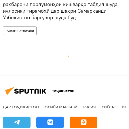
раҳбарони порлумонҳои кишварҳо табдил шуда,
иҷлосияи тирамоҳӣ дар шаҳри Самарқанди
Ӯзбекистон баргузор шуда буд.
Рустами Эмомалӣ
Тоҷикистон
ДАР ТОҶИКИСТОН
ОСИЁИ МАРКАЗӢ
РУСИЯ
СИЁСАТ
ИҚ