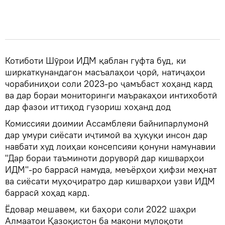
Котиботи Шӯрои ИДМ қаблан гуфта буд, ки
ширкаткунандагон масъалаҳои ҷорӣ, натиҷаҳои
чорабиниҳои соли 2023-ро ҷамъбаст хоҳанд кард
ва дар бораи мониторинги маъракаҳои интихоботӣ
дар фазои иттиҳод гузориш хоҳанд дод
Комиссияи доимии Ассамблеяи байнипарлумонӣ
дар умури сиёсати иҷтимоӣ ва ҳуқуқи инсон дар
навбати худ лоиҳаи консепсияи қонуни намунавии
"Дар бораи таъминоти доруворӣ дар кишварҳои
ИДМ"-ро баррасӣ намуда, меъёрҳои ҳифзи меҳнат
ва сиёсати муҳоҷиратро дар кишварҳои узви ИДМ
баррасӣ хоҳад кард.
Ёдовар мешавем, ки баҳори соли 2022 шаҳри
Алмаатои Қазоқистон ба макони мулоқоти