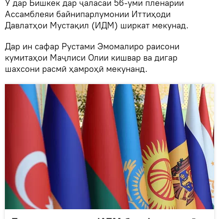
Ӯ дар Бишкек дар ҷаласаи 56-уми пленарии
Ассамблеяи байнипарлумонии Иттиҳоди
Давлатҳои Мустақил (ИДМ) ширкат мекунад.
Дар ин сафар Рустами Эмомалиро раисони
кумитаҳои Маҷлиси Олии кишвар ва дигар
шахсони расмӣ ҳамроҳӣ мекунанд.