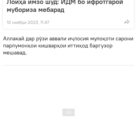
Лоиҳа имзо шуд: ИДМ бо ифротгароӣ
мубориза мебарад
10 ноябри 2023, 11:47
Аллакай дар рӯзи аввали иҷлосия мулоқоти сарони
парлумонҳои кишварҳои иттиҳод баргузор
мешавад.