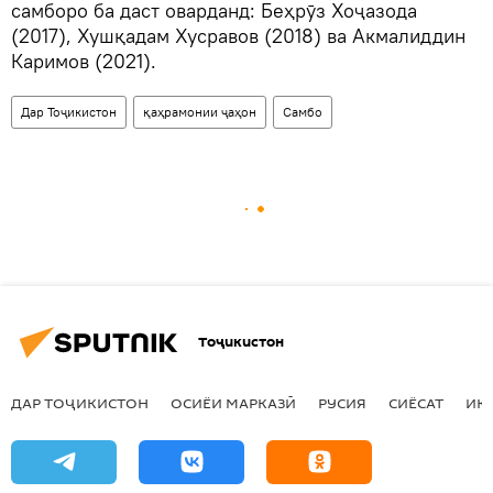
самборо ба даст оварданд: Беҳрӯз Хоҷазода
(2017), Хушқадам Хусравов (2018) ва Акмалиддин
Каримов (2021).
Дар Тоҷикистон
қаҳрамонии ҷаҳон
Самбо
Тоҷикистон
ДАР ТОҶИКИСТОН
ОСИЁИ МАРКАЗӢ
РУСИЯ
СИЁСАТ
ИҚ