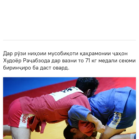
Дар рӯзи ниҳоии мусобиқоти қаҳрамонии ҷаҳон
Худоёр Раҷабзода дар вазни то 71 кг медали сеюми
биринҷиро ба даст овард.