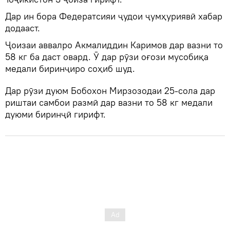
Дар ин бора Федератсияи ҷудои ҷумҳуриявӣ хабар
додааст.
Ҷоизаи аввалро Акмалиддин Каримов дар вазни то
58 кг ба даст овард. Ӯ дар рӯзи оғози мусобиқа
медали биринҷиро соҳиб шуд.
Дар рӯзи дуюм Бобохон Мирзозодаи 25-сола дар
риштаи самбои размӣ дар вазни то 58 кг медали
дуюми биринҷӣ гирифт.