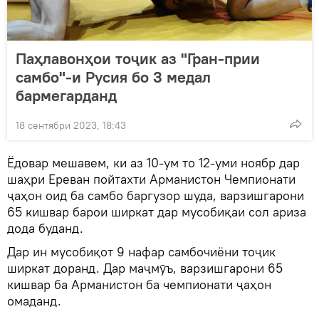
Паҳлавонҳои тоҷик аз "Гран-прии
самбо"-и Русия бо 3 медал
бармегарданд
18 сентябри 2023, 18:43
Ёдовар мешавем, ки аз 10-ум то 12-уми ноябр дар
шаҳри Ереван пойтахти Арманистон Чемпионати
ҷаҳон оид ба самбо баргузор шуда, варзишгарони
65 кишвар барои ширкат дар мусобиқаи сол ариза
дода буданд.
Дар ин мусобиқот 9 нафар самбочиёни тоҷик
ширкат доранд. Дар маҷмӯъ, варзишгарони 65
кишвар ба Арманистон ба чемпионати ҷаҳон
омаданд.