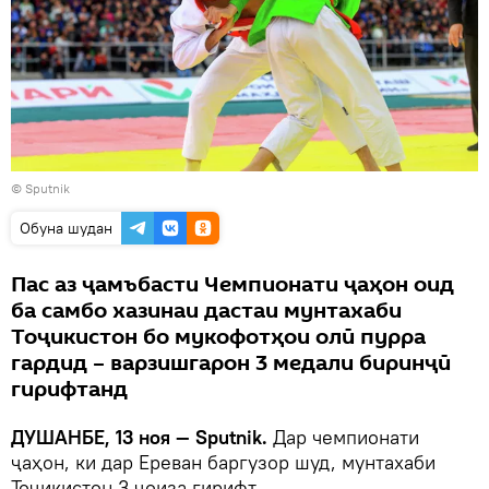
©
Sputnik
Обуна шудан
Пас аз ҷамъбасти Чемпионати ҷаҳон оид
ба самбо хазинаи дастаи мунтахаби
Тоҷикистон бо мукофотҳои олӣ пурра
гардид – варзишгарон 3 медали биринҷӣ
гирифтанд
ДУШАНБЕ, 13 ноя — Sputnik.
Дар чемпионати
ҷаҳон, ки дар Ереван баргузор шуд, мунтахаби
Тоҷикистон 3 ҷоиза гирифт.