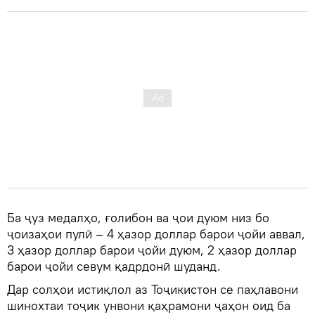
Ба ҷуз медалҳо, ғолибон ва ҷои дуюм низ бо
ҷоизаҳои пулӣ – 4 ҳазор доллар барои ҷойи аввал,
3 ҳазор доллар барои ҷойи дуюм, 2 ҳазор доллар
барои ҷойи севум қадрдонӣ шуданд.
Дар солҳои истиқлол аз Тоҷикистон се паҳлавони
шинохтаи тоҷик унвони қаҳрамони ҷаҳон оид ба