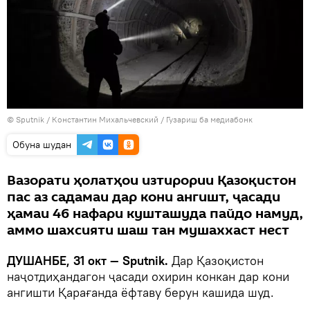
© Sputnik / Константин Михальчевский
/
Гузариш ба медиабонк
Обуна шудан
Вазорати ҳолатҳои изтирории Қазоқистон
пас аз садамаи дар кони ангишт, ҷасади
ҳамаи 46 нафари кушташуда пайдо намуд,
аммо шахсияти шаш тан мушаххаст нест
ДУШАНБЕ, 31 окт — Sputnik.
Дар Қазоқистон
наҷотдиҳандагон ҷасади охирин конкан дар кони
ангишти Қарағанда ёфтаву берун кашида шуд.