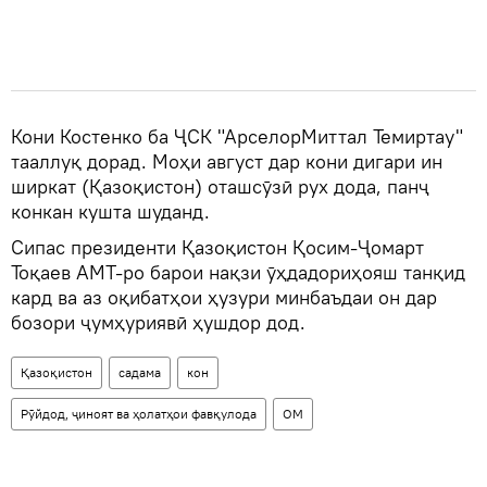
Кони Костенко ба ҶСК "АрселорМиттал Темиртау"
тааллуқ дорад. Моҳи август дар кони дигари ин
ширкат (Қазоқистон) оташсӯзӣ рух дода, панҷ
конкан кушта шуданд.
Сипас президенти Қазоқистон Қосим-Ҷомарт
Тоқаев АМТ-ро барои нақзи ӯҳдадориҳояш танқид
кард ва аз оқибатҳои ҳузури минбаъдаи он дар
бозори ҷумҳуриявӣ ҳушдор дод.
Қазоқистон
садама
кон
Рӯйдод, ҷиноят ва ҳолатҳои фавқулода
ОМ