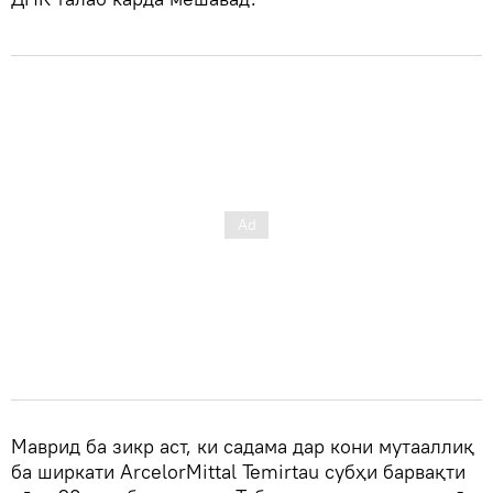
Маврид ба зикр аст, ки садама дар кони мутааллиқ
ба ширкати ArcelorMittal Temirtau субҳи барвақти