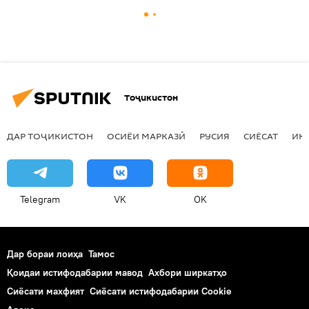
Тоҷикистон
ДАР ТОҶИКИСТОН
ОСИЁИ МАРКАЗӢ
РУСИЯ
СИЁСАТ
ИҚ
Telegram
VK
OK
Дар бораи лоиҳа
Тамос
Қоидаи истифодабарии мавод
Ахбори ширкатҳо
Сиёсати махфият
Сиёсати истифодабарии Cookie