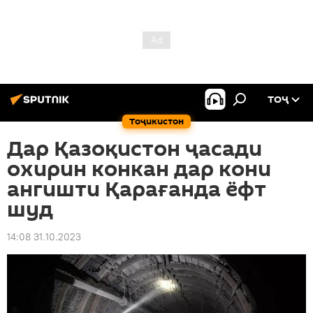
ТОҶ
Тоҷикистон
Дар Қазоқистон ҷасади
охирин конкан дар кони
ангишти Қарағанда ёфт
шуд
14:08 31.10.2023