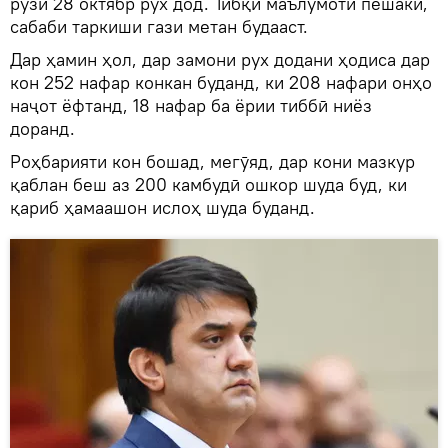
рӯзи 28 октябр рух дод. Тибқи маълумоти пешакӣ,
сабаби таркиши гази метан будааст.
Дар ҳамин ҳол, дар замони рух додани ҳодиса дар
кон 252 нафар конкан буданд, ки 208 нафари онҳо
наҷот ёфтанд, 18 нафар ба ёрии тиббӣ ниёз
доранд.
Роҳбарияти кон бошад, мегӯяд, дар кони мазкур
қаблан беш аз 200 камбудӣ ошкор шуда буд, ки
қариб ҳамаашон ислоҳ шуда буданд.