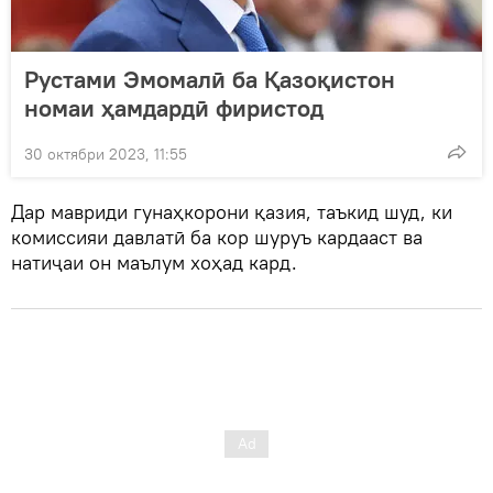
Рустами Эмомалӣ ба Қазоқистон
номаи ҳамдардӣ фиристод
30 октябри 2023, 11:55
Дар мавриди гунаҳкорони қазия, таъкид шуд, ки
комиссияи давлатӣ ба кор шуруъ кардааст ва
натиҷаи он маълум хоҳад кард.