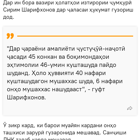
Дар ин бора вазири ҳолатҳои изтирории ҷумҳурӣ
Сирим Шарифхонов дар ҷаласаи ҳукумат гузориш
дод.
"Дар ҷараёни амалиёти ҷустуҷӯӣ-наҷотӣ
ҷасади 45 конкан ва боқимондаҳои
эҳтимолии 46-умин кушташуда пайдо
шуданд. Ҳоло ҳуввияти 40 нафари
кушташудагон мушаххас шуда, 6 нафари
онҳо мушаххас нашудааст", - гуфт
Шарифхонов.
Ӯ зикр кард, ки барои муайян кардани онҳо
ташхиси зарурӣ гузаронида мешавад. Санҷиши
ДНК талаб карда мешавад.