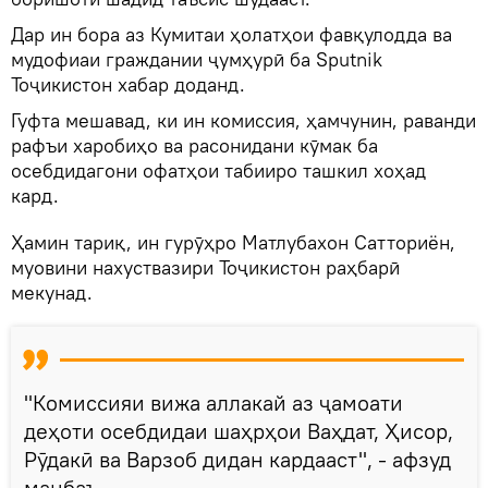
Дар ин бора аз Кумитаи ҳолатҳои фавқулодда ва
мудофиаи граждании ҷумҳурӣ ба Sputnik
Тоҷикистон хабар доданд.
Гуфта мешавад, ки ин комиссия, ҳамчунин, раванди
рафъи харобиҳо ва расонидани кӯмак ба
осебдидагони офатҳои табииро ташкил хоҳад
кард.
Ҳамин тариқ, ин гурӯҳро Матлубахон Сатториён,
муовини нахуствазири Тоҷикистон раҳбарӣ
мекунад.
"Комиссияи вижа аллакай аз ҷамоати
деҳоти осебдидаи шаҳрҳои Ваҳдат, Ҳисор,
Рӯдакӣ ва Варзоб дидан кардааст", - афзуд
манбаъ.