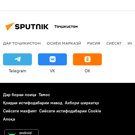
Тоҷикистон
ДАР ТОҶИКИСТОН
ОСИЁИ МАРКАЗӢ
РУСИЯ
СИЁСАТ
ИҚ
Telegram
VK
OK
Дар бораи лоиҳа
Тамос
Қоидаи истифодабарии мавод
Ахбори ширкатҳо
Сиёсати махфият
Сиёсати истифодабарии Cookie
Алоқа