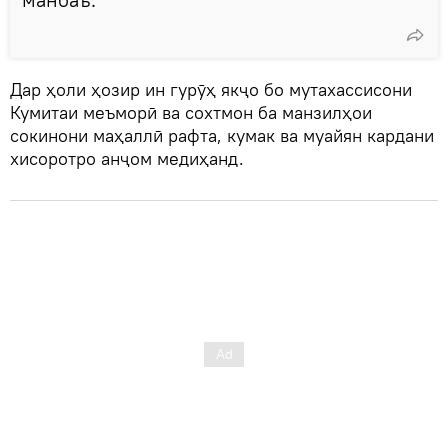
Дар ҳоли ҳозир ин гурӯҳ якҷо бо мутахассисони
Кумитаи меъморӣ ва сохтмон ба манзилҳои
сокинони маҳаллӣ рафта, кумак ва муайян кардани
хисоротро анҷом медиҳанд.