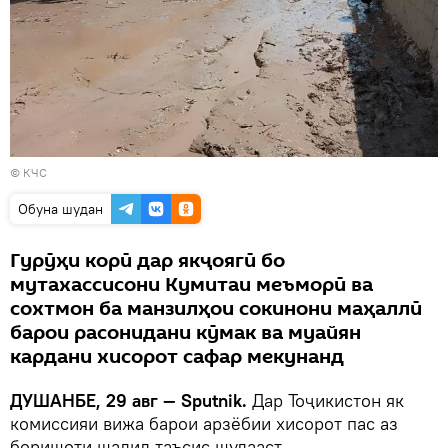
© КЧС
Обуна шудан
Гурӯҳи корӣ дар якҷоягӣ бо
мутахассисони Кумитаи меъморӣ ва
сохтмон ба манзилҳои сокинони маҳаллӣ
барои расонидани кӯмак ва муайян
кардани хисорот сафар мекунанд
ДУШАНБЕ, 29 авг — Sputnik.
Дар Тоҷикистон як
комиссияи вижа барои арзёбии хисорот пас аз
боришоти шадид таъсис шудааст.