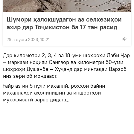
Шумори ҳалокшудагон аз селхезиҳои
ахир дар Тоҷикистон ба 17 тан расид
29 августи 2023, 10:21
Дар километри 2, 3, 4 ва 18-уми шоҳроҳи Лаби Ҷар
– маркази ноҳияи Сангвор ва километри 50-уми
шоҳроҳи Душанбе – Хуҷанд дар минтақаи Варзоб
низ зери об мондааст.
Ғайр аз ин 5 пули маҳаллӣ, роҳҳои байни
маҳаллаҳои аҳолинишин ва иншоотҳои
муҳофизатӣ зарар диданд.