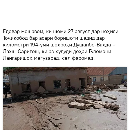
Ёдовар мешавем, ки шоми 27 август дар ноҳияи
Тоҷикобод бар асари боришоти шадид дар
километри 194-уми шоҳроҳи Душанбе-Ваҳдат-
Лахш-Саритош, ки аз ҳудуди деҳаи Ғуломони
Лангаришоҳ мегузарад, сел фаромад.