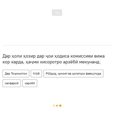
Дар ҳоли ҳозир дар ҷои ҳодиса комиссияи вижа
кор карда, ҳаҷми хисоротро арзёбӣ мекунанд.
Дар Тоҷикистон
КҲФ
Рӯйдод, ҷиноят ва ҳолатҳои фавқулода
селфароӣ
харобӣ