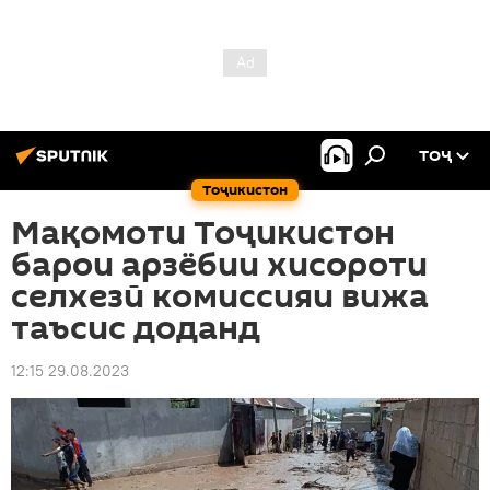
ТОҶ
Тоҷикистон
Мақомоти Тоҷикистон
барои арзёбии хисороти
селхезӣ комиссияи вижа
таъсис доданд
12:15 29.08.2023