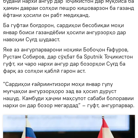
будани нархи ангур дар Тоҷикистон дар муқоиса ба
ҳамин давраи солҳои пешро кишоварзон ба газанд
ёфтани ҳосили он рабт медиҳанд.
Ба гуфтаи боғдорон, сардиҳои бесобиқаи моҳи
январ боиси газандёбии ҳосили ангурзорҳо дар
навоҳии Суғд шудааст.
Яке аз ангурпарварони ноҳияи Бобоҷон Ғафуров,
Рустам Собиров, дар сӯҳбат ба Sputnik Тоҷикистон
гуфт, ки чаро нархи ангур дар бозорҳои Суғд ба
фарқ аз солҳои қаблӣ гарон аст.
"Сардиҳои ғайриинтизори моҳи январ гулу
муғҷаҳои ангурзорҳоро зад ва ҳосил дуруст
нашуд. Камбуди ҳаҷми маҳсулот сабаби болоравии
нархи он дар бозор мегардад” – гуфт, ангурпарвар.