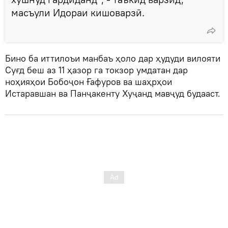
масъули Идораи кишоварзӣ.
Бино ба иттилоъи манбаъ ҳоло дар ҳудуди вилояти
Суғд беш аз 11 ҳазор га токзор умдатан дар
ноҳияҳои Бобоҷон Ғафуров ва шаҳрҳои
Истаравшан ва Панҷакенту Хуҷанд мавҷуд будааст.