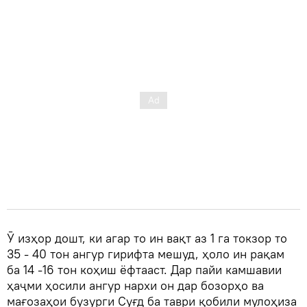
Ӯ изҳор дошт, ки агар то ин вақт аз 1 га токзор то
35 - 40 тон ангур гирифта мешуд, ҳоло ин рақам
ба 14 -16 тон коҳиш ёфтааст. Дар пайи камшавии
ҳаҷми ҳосили ангур нархи он дар бозорҳо ва
мағозаҳои бузурги Суғд ба таври қобили мулоҳиза