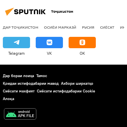
Тоҷикистон
ДАР ТОҶИКИСТОН
ОСИЁИ МАРКАЗӢ
РУСИЯ
СИЁСАТ
ИҚ
Telegram
VK
OK
Дар бораи лоиҳа
Тамос
Қоидаи истифодабарии мавод
Ахбори ширкатҳо
Сиёсати махфият
Сиёсати истифодабарии Cookie
Алоқа