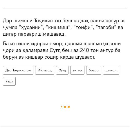
Дар шимоли Тоҷикистон беш аз даҳ навъи ангур аз
ҷумла “ҳусайнӣ”, “кишмиш”, “тоифӣ”, “тагобӣ” ва
дигар парвариш мешавад.
Ба иттилои идораи омор, давоми шаш моҳи соли
ҷорӣ аз қаламрави Суғд беш аз 240 тон ангур ба
берун аз кишвар содир карда шудааст.
Дар Тоҷикистон
Иқтисод
Суғд
ангур
бозор
шимол
нарх