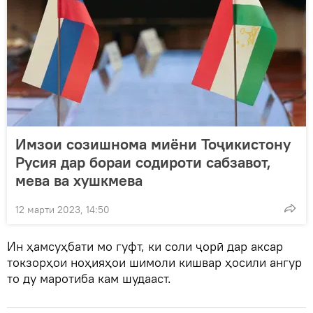
Имзои созишнома миёни Тоҷикистону
Русия дар бораи содироти сабзавот,
мева ва хушкмева
12 марти 2023, 14:50
Ин ҳамсуҳбати мо гуфт, ки соли ҷорӣ дар аксар
токзорҳои ноҳияҳои шимоли кишвар ҳосили ангур
то ду маротиба кам шудааст.