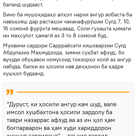
баланд шудааст.
Бино ба мушоҳидаҳо алҳол нархи ангур вобаста ба
навъҳояш дар растаҳои чаканафурӯшии Суғд 7, 10,
16 сомонӣ фурӯхта мешавад. Соли гузашта қимати
ин маҳсулот ҳамагӣ аз 3 то 8 сомонӣ буд.
Муовини сардори Саррраёсати кишоварзии Суғд
Абдулазиз Маҳмудзода, зимни суҳбат афзуд, бо
вуҷуди обуҳавои номусоид токзорҳо холӣ аз ангур
набуда, балки аз ҳосили нав деҳқонон ба қадре
хушҳол будаанд.
“Дуруст, ки ҳосили ангур кам шуд, вале
имсол хушбахтона ҳосили зардолу ба
таври назаррас афзуд ва аз ин ҳол ҳам
боғпарварон ва ҳам худи хариддорон
хушнуд гардиданд”, - таъкид варзид,