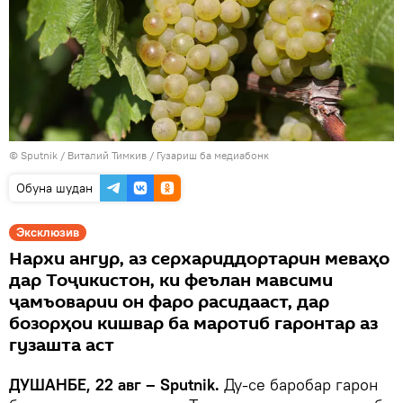
©
Sputnik
/ Виталий Тимкив
/
Гузариш ба медиабонк
Обуна шудан
Эксклюзив
Нархи ангур, аз серхариддортарин меваҳо
дар Тоҷикистон, ки феълан мавсими
ҷамъоварии он фаро расидааст, дар
бозорҳои кишвар ба маротиб гаронтар аз
гузашта аст
ДУШАНБЕ, 22 авг – Sputnik.
Ду-се баробар гарон