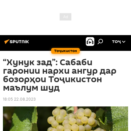
ТОҶ
Тоҷикистон
“Хунук зад”: Сабаби
гаронии нархи ангур дар
бозорҳои Тоҷикистон
маълум шуд
18:05 22.08.2023