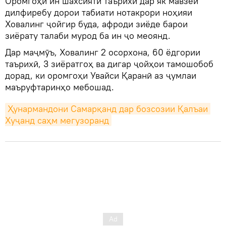
Оромгоҳи ин шахсияти таърихӣ дар як мавзеи
дилфиребу дорои табиати нотакрори ноҳияи
Ховалинг ҷойгир буда, афроди зиёде барои
зиёрату талаби мурод ба ин ҷо меоянд.
Дар маҷмӯъ, Ховалинг 2 осорхона, 60 ёдгории
таърихӣ, 3 зиёратгоҳ ва дигар ҷойҳои тамошобоб
дорад, ки оромгоҳи Увайси Қаранӣ аз ҷумлаи
маъруфтаринҳо мебошад.
Ҳунармандони Самарқанд дар бозсозии Қалъаи 
Хуҷанд саҳм мегузоранд