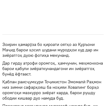
Зоирин ҳамарӯза бо қироати оятҳо аз Қуръони
Маҷид барои ҳосил шудани муродҳои худ дар ин
зиёратгоҳ дуою фотиҳа мекунанд.
Дар гирду атрофи оромгоҳ, ҳамчунин, меҳмонхона
барои қабули зиёраткунандагони ин зиёратгоҳ
бунёд ёфтааст.
Қаблан раисҷумҳури Тоҷикистон Эмомалӣ Раҳмон
низ зимни сафарҳояш ба ноҳияи Ховалинг борҳо
оромгоҳи мазкурро зиёрат карда, барои рушду
ободии кишвар дуо намуда буд.
Президент масъулинро муваззаф намуда буд, ки