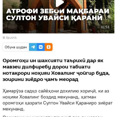
© Sputnik
Обуна шудан
Оромгоҳи ин шахсияти таърихӣ дар як
мавзеи дилфиребу дорои табиати
нотакрори ноҳияи Ховалинг ҷойгир буда,
зоирини зиёдро ҷамъ меорад
Ҳамарӯза садҳо сайёҳони дохилию хориҷӣ, ки аз
ноҳияи Ховалинг боздид мекунанд, ҳатман
оромгоҳи ҳазрати Султон Увайси Қараниро зиёрат
мекунанд.