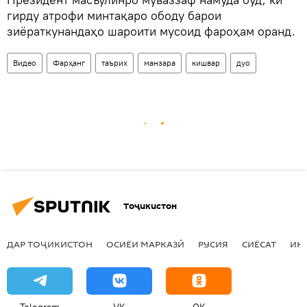
гирду атрофи минтақаро ободу барои
зиёраткунандаҳо шароити мусоид фароҳам оранд.
Видео
Фарҳанг
таърих
манзара
кишвар
дуо
Тоҷикистон
ДАР ТОҶИКИСТОН
ОСИЁИ МАРКАЗӢ
РУСИЯ
СИЁСАТ
ИҚ
Telegram
VK
OK