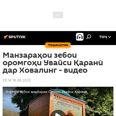
ТОҶ
Тоҷикистон
Манзараҳои зебои
оромгоҳи Увайси Қаранӣ
дар Ховалинг - видео
20:14 18.08.2023