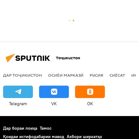
Тоҷикистон
ДАР ТОҶИКИСТОН
ОСИЁИ МАРКАЗӢ
РУСИЯ
СИЁСАТ
ИҚ
Telegram
VK
OK
Дар бораи лоиҳа
Тамос
Қоидаи истифодабарии мавод
Ахбори ширкатҳо