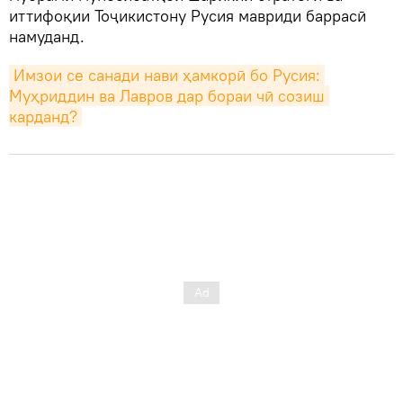
иттифоқии Тоҷикистону Русия мавриди баррасӣ
намуданд.
Имзои се санади нави ҳамкорӣ бо Русия: 
Муҳриддин ва Лавров дар бораи чӣ созиш 
карданд?