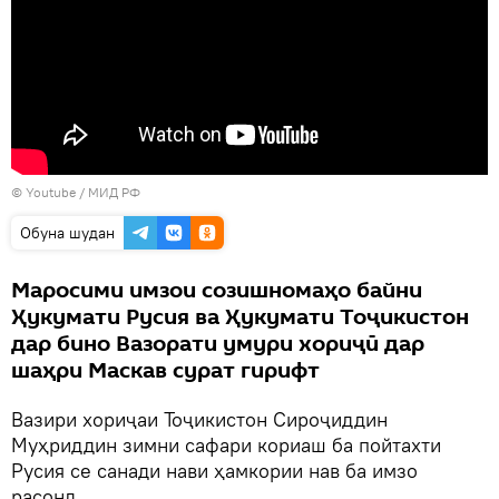
©
Youtube
/ МИД РФ
Обуна шудан
Маросими имзои созишномаҳо байни
Ҳукумати Русия ва Ҳукумати Тоҷикистон
дар бино Вазорати умури хориҷӣ дар
шаҳри Маскав сурат гирифт
Вазири хориҷаи Тоҷикистон Сироҷиддин
Муҳриддин зимни сафари кориаш ба пойтахти
Русия се санади нави ҳамкории нав ба имзо
расонд.