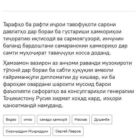
Тарафҳо ба рафти иҷрои тавофуқоти сарони
давлатҳо дар бораи ба густариши ҳамкориҳои
тиҷоратию иқтисодӣ ва сармоягузорӣ, инчунин
баланд бардоштани самаранокии ҳамкориҳо дар
самти муҳоҷират таваҷҷуҳи хосса доданд.
Ҳамзамон вазирон аз анҷоми раванди музокироти
тӯлонӣ дар бораи ба сабти ҳуқуқии амволи
ғайриманқули дипломатии ду кишвар, ки ба
фароҳам овардани шароити мусоид барои
фаъолияти сафоратҳо ва консулгариҳои генералии
Тоҷикистону Русия хидмат хоҳад кард, изҳори
қаноатмандӣ намуданд.
Видео
имзо
санади ҳамкорӣ
Маскав
Душанбе
Сироҷиддин Муҳриддин
Сергей Лавров