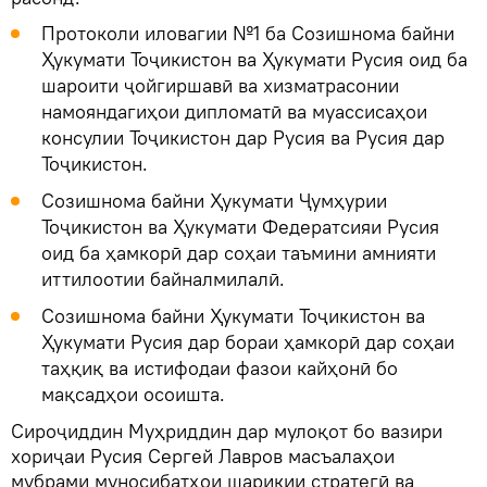
Протоколи иловагии №1 ба Созишнома байни
Ҳукумати Тоҷикистон ва Ҳукумати Русия оид ба
шароити ҷойгиршавӣ ва хизматрасонии
намояндагиҳои дипломатӣ ва муассисаҳои
консулии Тоҷикистон дар Русия ва Русия дар
Тоҷикистон.
Созишнома байни Ҳукумати Ҷумҳурии
Тоҷикистон ва Ҳукумати Федератсияи Русия
оид ба ҳамкорӣ дар соҳаи таъмини амнияти
иттилоотии байналмилалӣ.
Созишнома байни Ҳукумати Тоҷикистон ва
Ҳукумати Русия дар бораи ҳамкорӣ дар соҳаи
таҳқиқ ва истифодаи фазои кайҳонӣ бо
мақсадҳои осоишта.
Сироҷиддин Муҳриддин дар мулоқот бо вазири
хориҷаи Русия Сергей Лавров масъалаҳои
мубрами муносибатҳои шарикии стратегӣ ва