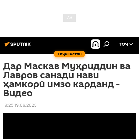
ТОҶ
Тоҷикистон
Дар Маскав Муҳриддин ва
Лавров санади нави
ҳамкорӣ имзо карданд -
Видео
19:25 19.06.2023