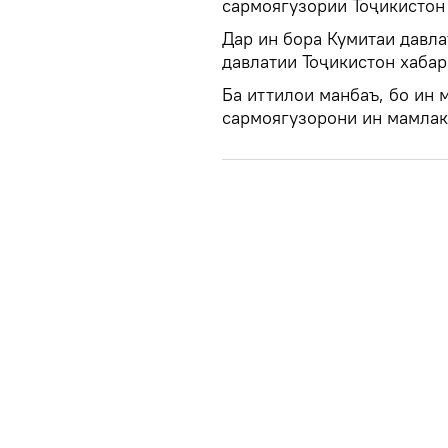
сармоягузории Тоҷикистон 
Дар ин бора Кумитаи давл
давлатии Тоҷикистон хабар
Ба иттилои манбаъ, бо ин 
сармоягузорони ин мамлак