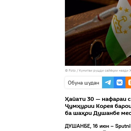
© Foto / Кумитаи рушди сайёҳии назди 
Обуна шудан
Ҳайати 30 — нафараи 
Ҷумҳурии Корея барои
ба шаҳри Душанбе ме
ДУШАНБЕ, 16 июн – Sputni