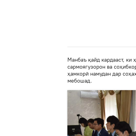
Манбаъ қайд кардааст, ки 
сармоягузорон ва соҳибкор
ҳамкорӣ намудан дар соҳа
мебошад.