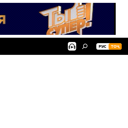
РУС
ТОҶ