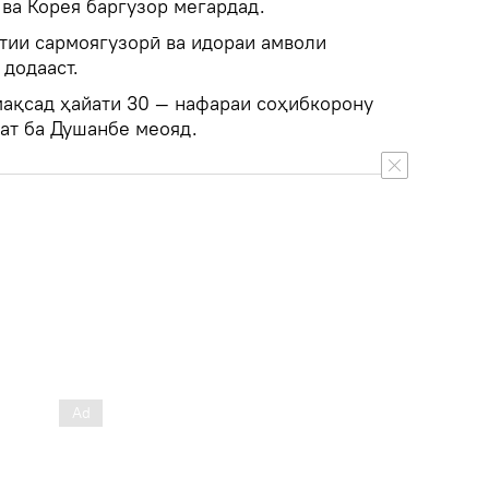
ва Корея баргузор мегардад.
атии сармоягузорӣ ва идораи амволи
 додааст.
мақсад ҳайати 30 — нафараи соҳибкорону
ат ба Душанбе меояд.