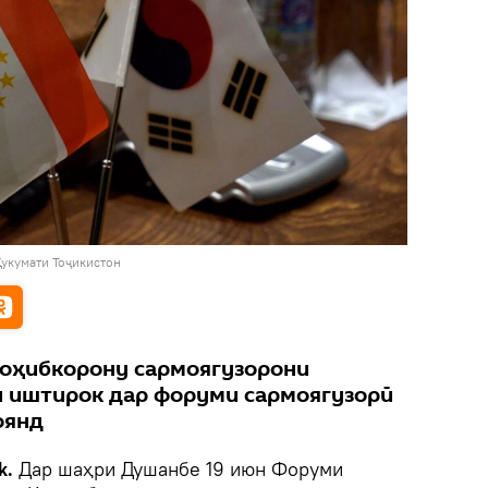
Ҳукумати Тоҷикистон
соҳибкорону сармоягузорони
 иштирок дар форуми сармоягузорӣ
оянд
k.
Дар шаҳри Душанбе 19 июн Форуми