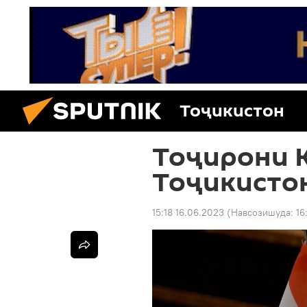
Тоҷикистон
Тоҷирони К
Тоҷикисто
15:18 16.06.2023
(Навсозишуда:
16