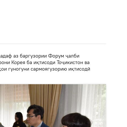
ҳадаф аз баргузории Форум ҷалби
они Корея ба иқтисоди Тоҷикистон ва
ҳои гуногуни сармоягузорию иқтисодӣ