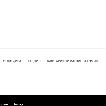
МУҲОҶИРАТ
ТАҲЛИЛ
НАВИГАРИҲОИ ВАРЗИШИ ТОҶИКИСТ
ookie
Алоқа