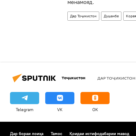
менамояд.
Дар Тоҷикистон
Душанбе
Коре
Тоҷикистон
ДАР ТОҶИКИСТОН
Telegram
VK
OK
Дар бораи лоиҳа
Тамос
Қоидаи истифодабарии мавод