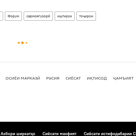
я
Форум
сармоягузорӣ
иштирок
тоҷирон
ОСИЁИ МАРКАЗӢ
РУСИЯ
СИЁСАТ
ИҚТИСОД
ҶАМЪИЯТ
Ахбори ширкатҳо
Сиёсати махфият
Сиёсати истифодабарии C