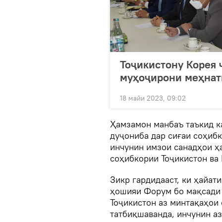
Тоҷикистону Корея 
муҳоҷирони меҳнат
18 майи 2023, 09:02
Ҳамзамон манбаъ таъкид к
дуҷониба дар сиғаи соҳибк
инчунин имзои санадҳои ҳ
соҳибкории Тоҷикистон ва 
Зикр гардидааст, ки ҳайат
ҳошияи Форум бо мақсади 
Тоҷикистон аз минтақаҳои 
татбиқшаванда, инчунин а