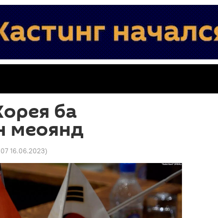
орея ба
н меоянд
:07 16.06.2023
)