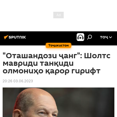
ТОҶ
Тоҷикистон
"Оташандози ҷанг": Шолтс
мавриди танқиди
олмониҳо қарор гирифт
20:26 03.06.2023