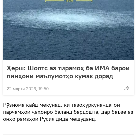
Ҳерш: Шолтс аз тирамоҳ ба ИМА барои
пинҳони маълумотҳо кумак дорад
22 марти 2023, 19:50
Рӯзнома қайд мекунад, ки тазоҳуркунандагон
парчамҳои ҷаҳонро баланд бардошта, дар баъзе аз
онҳо рамзҳои Русия дида мешуданд.