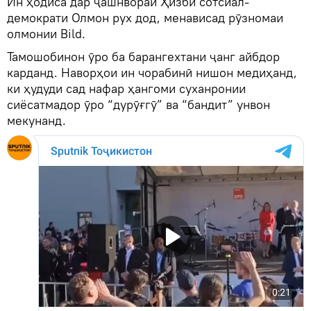
Ин ҳодиса дар ҷашнвораи Ҳизби сотсиал-
демократи Олмон рух дод, менависад рӯзномаи
олмонии Bild.
Тамошобинон ӯро ба барангехтани ҷанг айбдор
карданд. Наворҳои ин чорабинӣ нишон медиҳанд,
ки ҳудуди сад нафар ҳангоми суханронии
сиёсатмадор ӯро “дурӯғгӯ” ва “бандит” унвон
мекунанд.