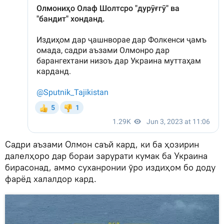
Садри аъзами Олмон саъй кард, ки ба ҳозирин
далелҳоро дар бораи зарурати кумак ба Украина
бирасонад, аммо суханронии ӯро издиҳом бо доду
фарёд халалдор кард.