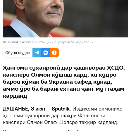
©
Sputnik
/ Алексей Витвицкий
/
Гузариш ба медиабонк
Обуна шудан
Ҳангоми суханронӣ дар ҷашнвораи ҲСДО,
канслери Олмон кӯшиш кард, ки худро
барои кӯмак ба Украина сафед кунад,
аммо ӯро ба барангехтани ҷанг муттаҳам
карданд
ДУШАНБЕ, 3 июн — Sputnik.
Издиҳоми олмониҳо
ҳангоми суханронӣ дар шаҳри Фолкенсеи
канслери Олмон Олаф Шолсро таҳқир карданд.