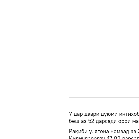
Ӯ дар даври дуюми интихоб
беш аз 52 дарсади орои ма
Рақиби ӯ, ягона номзад а
Қиличдароғлу 47,82 дарса