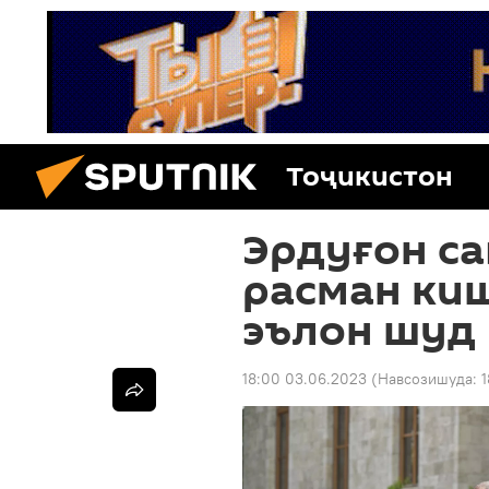
Тоҷикистон
Эрдуғон са
расман ки
эълон шуд
18:00 03.06.2023
(Навсозишуда:
1