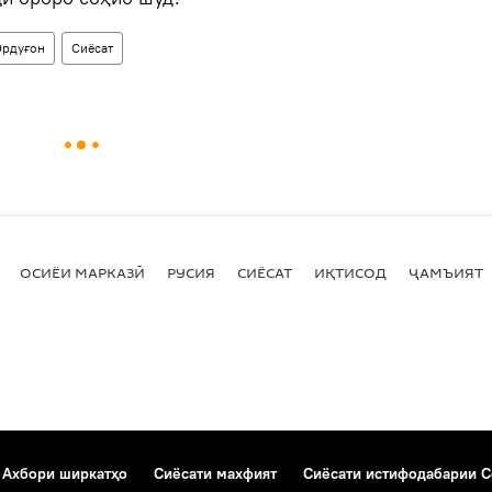
Эрдуғон
Сиёсат
ОСИЁИ МАРКАЗӢ
РУСИЯ
СИЁСАТ
ИҚТИСОД
ҶАМЪИЯТ
Ахбори ширкатҳо
Сиёсати махфият
Сиёсати истифодабарии C