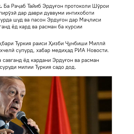
k.
Ба Раҷаб Тайиб Эрдуғон протоколи Шӯрои
пирӯзӣ дар даври дуввуми интихоботи
пурда шуд ва пасон Эрдуғон дар Маҷлиси
ганд ёд кард ва расман ба курсии
ҳбари Туркия раиси Ҳизби Ҷунбиши Миллӣ
ахчелӣ супурд, хабар медиҳад РИА Новости.
з савганд ёд кардани Эрдуғон ва расман
суруди милии Туркия садо дод.