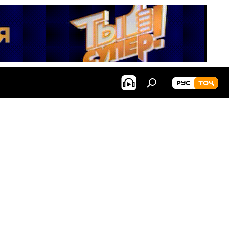
РУС
ТОҶ