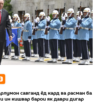
рлумон савганд ёд кард ва расман ба
и ин кишвар барои як даври дигар