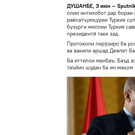
ДУШАНБЕ, 3 июн — Sputni
олии интихобот дар бораи 
раёсатҷумҳурии Туркия су
бузурги миллии Туркия сав
президентӣ такя зад.
Протоколи пирӯзиро ба ро
ва вакили аршад Девлет Б
Ба иттилои манбаъ, Баъд а
таъйин шудан ба ин мақом 