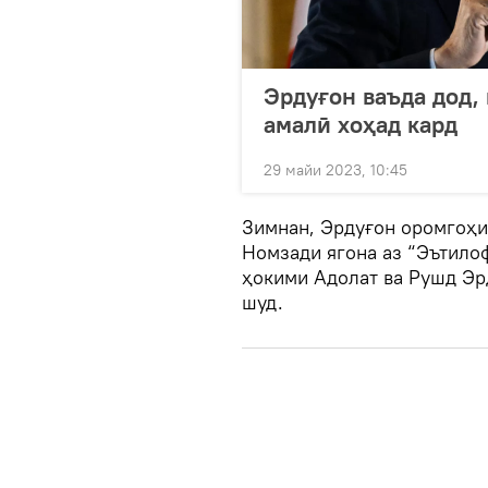
Эрдуғон ваъда дод,
амалӣ хоҳад кард
29 майи 2023, 10:45
Зимнан, Эрдуғон оромгоҳи
Номзади ягона аз “Эътило
ҳокими Адолат ва Рушд Эр
шуд.