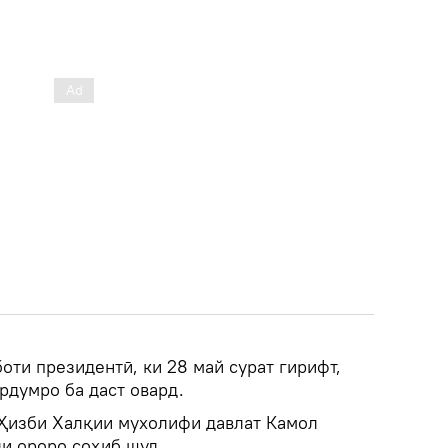
оти президентӣ, ки 28 май сурат гирифт,
рдумро ба даст овард.
з Ҳизби Халқии мухолифи давлат Камол
ди ороро соҳиб шуд.