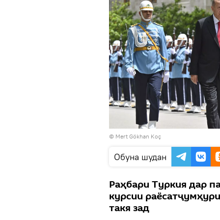
© Mert Gökhan Koç
Обуна шудан
Раҳбари Туркия дар па
курсии раёсатҷумҳури
такя зад