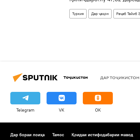
Туркия
Дар ҷаҳон
Раҷаб Тайиб 
Тоҷикистон
ДАР ТОҶИКИСТОН
Telegram
VK
OK
Дар бораи лоиҳа
Тамос
Қоидаи истифодабарии мавод