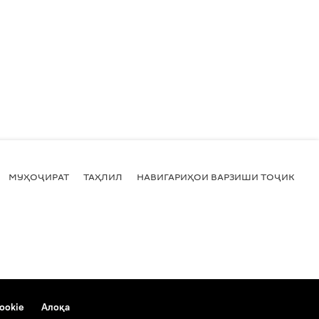
МУҲОҶИРАТ
ТАҲЛИЛ
НАВИГАРИҲОИ ВАРЗИШИ ТОҶИКИСТ
ookie
Алоқа