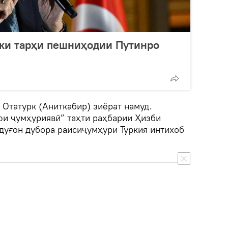
 ки тарҳи пешниҳодии Путинро
 Отатурк (Аниткабир) зиёрат намуд.
фи ҷумҳуриявӣ” таҳти раҳбарии Ҳизби
дуғон дубора раисиҷумҳури Туркия интихоб