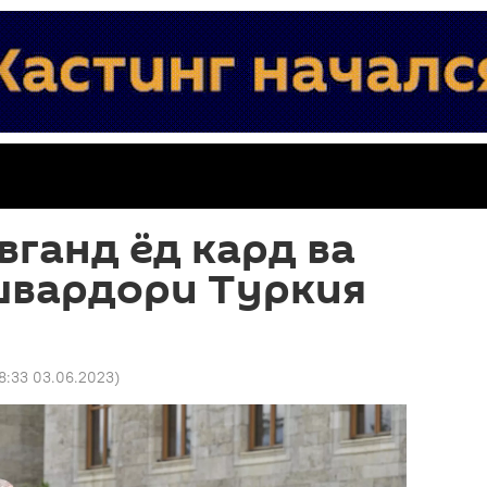
вганд ёд кард ва
швардори Туркия
8:33 03.06.2023
)