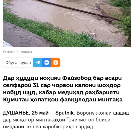
© Фото очевидца
Обуна шудан
Дар ҳудуди ноҳияи Файзобод бар асари
селфароӣ 31 сар чорвои калони шохдор
нобуд шуд, хабар медиҳад раҳбарияти
Кумитаи ҳолатҳои фавқулодаи минтақа
ДУШАНБЕ, 25 май — Sputnik.
Борону жолаи шадид
дар як қатор минтақаҳои Тоҷикистон боиси
омадани сел ва харобкориҳо гардид.