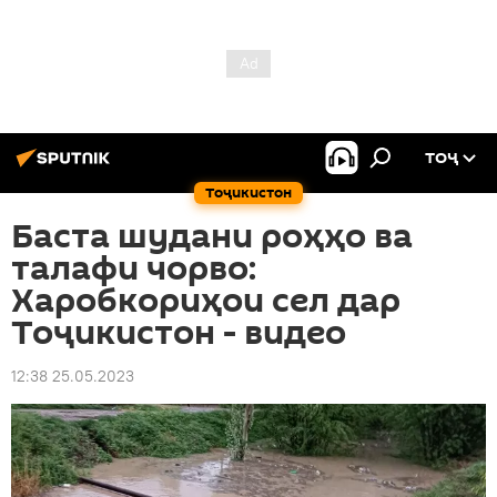
ТОҶ
Тоҷикистон
Баста шудани роҳҳо ва
талафи чорво:
Харобкориҳои сел дар
Тоҷикистон - видео
12:38 25.05.2023