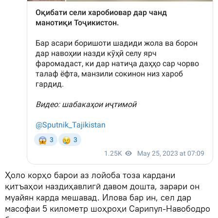
Ҳоло корҳо барои аз лойоба тоза кардани
қитъаҳои наздиҳавлигӣ давом дошта, зарари он
муайян карда мешавад. Илова бар ин, сел дар
масофаи 5 километр шоҳроҳи Сарипул-Навободро