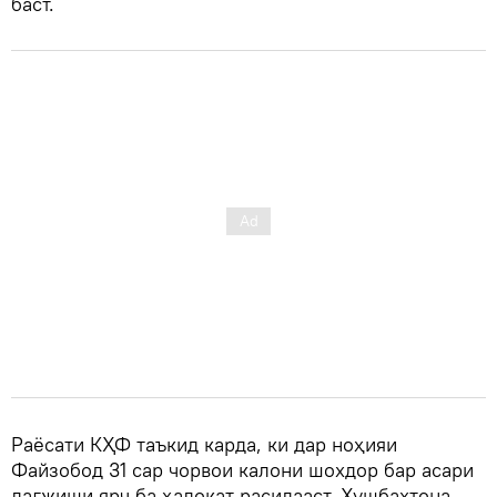
баст.
Раёсати КҲФ таъкид карда, ки дар ноҳияи
Файзобод 31 сар чорвои калони шохдор бар асари
лағжиши ярч ба ҳалокат расидааст. Хушбахтона