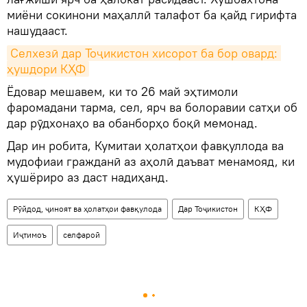
миёни сокинони маҳаллӣ талафот ба қайд гирифта
нашудааст.
Селхезӣ дар Тоҷикистон хисорот ба бор овард: 
ҳушдори КҲФ
Ёдовар мешавем, ки то 26 май эҳтимоли
фаромадани тарма, сел, ярч ва болоравии сатҳи об
дар рӯдхонаҳо ва обанборҳо боқӣ мемонад.
Дар ин робита, Кумитаи ҳолатҳои фавқуллода ва
мудофиаи гражданӣ аз аҳолӣ даъват менамояд, ки
ҳушёриро аз даст надиҳанд.
Рӯйдод, ҷиноят ва ҳолатҳои фавқулода
Дар Тоҷикистон
КҲФ
Иҷтимоъ
селфароӣ