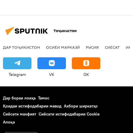
Тоҷикистон
ДАР ТОҶИКИСТОН
ОСИЁИ МАРКАЗӢ
РУСИЯ
СИЁСАТ
ИҚ
Telegram
VK
OK
Дар бораи лоиҳа
Тамос
Қоидаи истифодабарии мавод
Ахбори ширкатҳо
Сиёсати махфият
Сиёсати истифодабарии Cookie
Алоқа