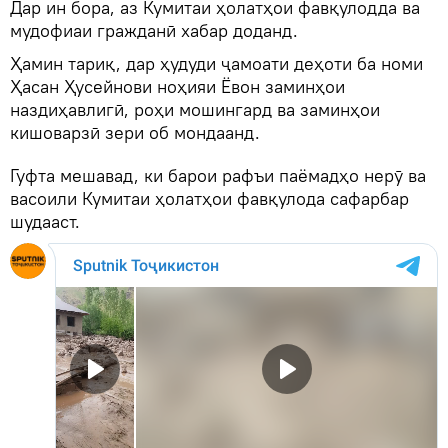
Дар ин бора, аз Кумитаи ҳолатҳои фавқулодда ва
мудофиаи гражданӣ хабар доданд.
Ҳамин тариқ, дар ҳудуди ҷамоати деҳоти ба номи
Ҳасан Ҳусейнови ноҳияи Ёвон заминҳои
наздиҳавлигӣ, роҳи мошингард ва заминҳои
кишоварзӣ зери об мондаанд.
Гуфта мешавад, ки барои рафъи паёмадҳо нерӯ ва
васоили Кумитаи ҳолатҳои фавқулода сафарбар
шудааст.