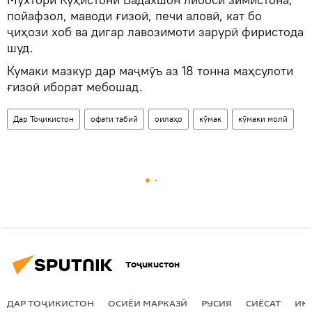
пойафзол, маводи ғизоӣ, печи аловӣ, кат бо
ҷиҳози хоб ва дигар лавозимоти зарурӣ фиристода
шуд.
Кумаки мазкур дар маҷмӯъ аз 18 тонна маҳсулоти
ғизоӣ иборат мебошад.
Дар Тоҷикистон
офати табиӣ
оилаҳо
кӯмак
кӯмаки молӣ
Тоҷикистон
ДАР ТОҶИКИСТОН
ОСИЁИ МАРКАЗӢ
РУСИЯ
СИЁСАТ
ИҚ