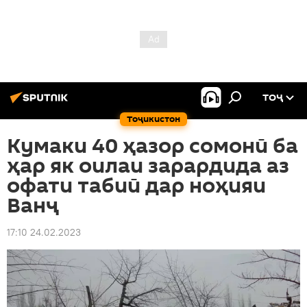
ТОҶ
Тоҷикистон
Кумаки 40 ҳазор сомонӣ ба
ҳар як оилаи зарардида аз
офати табиӣ дар ноҳияи
Ванҷ
17:10 24.02.2023