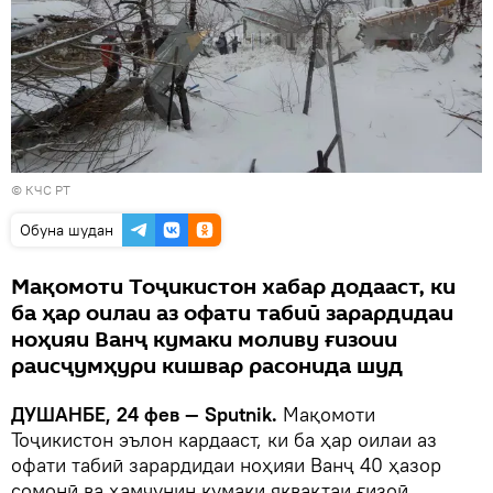
© КЧС РТ
Обуна шудан
Мақомоти Тоҷикистон хабар додааст, ки
ба ҳар оилаи аз офати табиӣ зарардидаи
ноҳияи Ванҷ кумаки моливу ғизоии
раисҷумҳури кишвар расонида шуд
ДУШАНБЕ, 24 фев — Sputnik.
Мақомоти
Тоҷикистон эълон кардааст, ки ба ҳар оилаи аз
офати табиӣ зарардидаи ноҳияи Ванҷ 40 ҳазор
сомонӣ ва ҳамчунин кумаки яквақтаи ғизоӣ