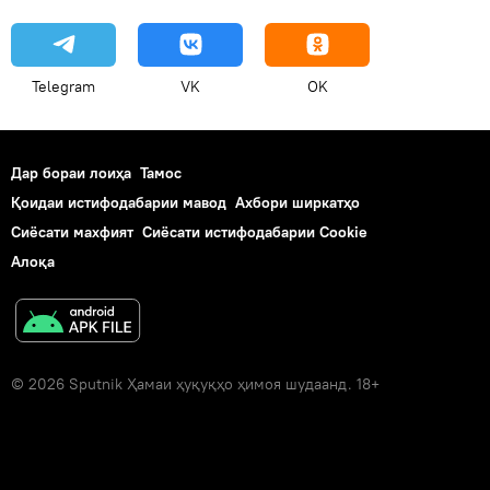
Telegram
VK
OK
Дар бораи лоиҳа
Тамос
Қоидаи истифодабарии мавод
Ахбори ширкатҳо
Сиёсати махфият
Сиёсати истифодабарии Cookie
Алоқа
© 2026 Sputnik Ҳамаи ҳуқуқҳо ҳимоя шудаанд. 18+