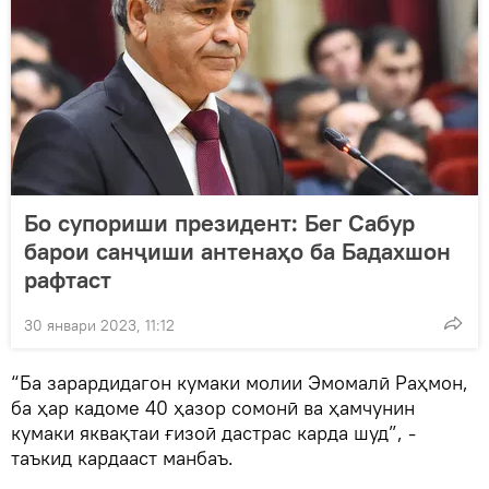
Бо супориши президент: Бег Сабур
барои санҷиши антенаҳо ба Бадахшон
рафтаст
30 январи 2023, 11:12
“Ба зарардидагон кумаки молии Эмомалӣ Раҳмон,
ба ҳар кадоме 40 ҳазор сомонӣ ва ҳамчунин
кумаки яквақтаи ғизоӣ дастрас карда шуд”, -
таъкид кардааст манбаъ.