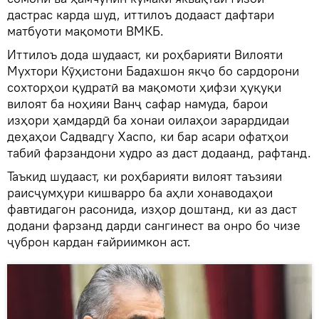
дастрас карда шуд, иттилоъ додааст дафтари
матбуоти мақомоти ВМКБ.
Иттилоъ дода шудааст, ки роҳбарияти Вилояти
Мухтори Кӯҳистони Бадахшон якҷо бо сардорони
сохторҳои қудратӣ ва мақомоти ҳифзи ҳуқуқи
вилоят ба ноҳияи Ванҷ сафар намуда, барои
изҳори ҳамдардӣ ба хонаи оилаҳои зарардидаи
деҳаҳои Садвадгу Хаспо, ки бар асари офатҳои
табиӣ фарзандони худро аз даст додаанд, рафтанд.
Таъкид шудааст, ки роҳбарияти вилоят таъзияи
раисҷумҳури кишварро ба аҳли хонаводаҳои
фавтидагон расонида, изҳор доштанд, ки аз даст
додани фарзанд дарди сангинест ва онро бо чизе
ҷуброн кардан ғайриимкон аст.