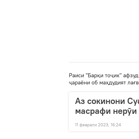
Раиси "Барқи тоҷик" афзуд
ҷараёни об маҳдудият лағв
Аз сокинони Суғ
масрафи нерӯи 
11 феврали 2023, 16:24