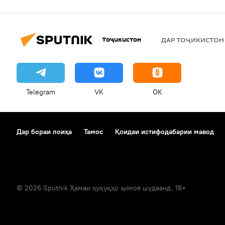
Тоҷикистон
ДАР ТОҶИКИСТОН
Telegram
VK
OK
Дар бораи лоиҳа
Тамос
Қоидаи истифодабарии мавод
© 2026 Sputnik Ҳамаи ҳуқуқҳо ҳимоя шудаанд. 18+