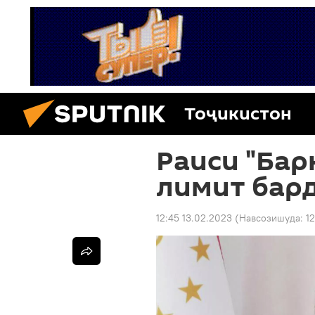
Тоҷикистон
Раиси "Бар
лимит бар
12:45 13.02.2023
(Навсозишуда:
1