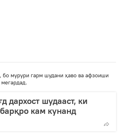
, бо мурури гарм шудани ҳаво ва афзоиши
 мегардад.
д дархост шудааст, ки
барқро кам кунанд