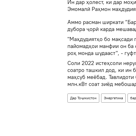
Ин дар ҳолест, ки дар моҳ
Эмомалӣ Раҳмон маҳдудият
Аммо расман ширкати “Барқ
дубора ҷорӣ карда мешава
"Маҳдудиятҳо бо мақсади 
пайомадҳои манфии он ба 
роҳ монда шудааст", - гуфт
Соли 2022 истеҳсоли неруи
соатро ташкил дод, ки ин
маҳсуб меёбад. Тавлидоти 
млн.кВт соат зиёд мебоша
Дар Тоҷикистон
Энергетика
ба