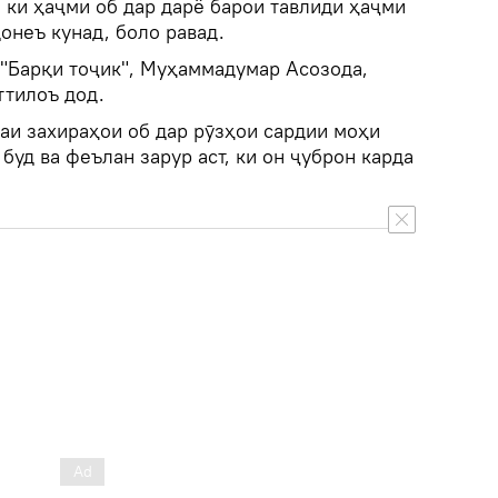
 ки ҳаҷми об дар дарё барои тавлиди ҳаҷми
қонеъ кунад, боло равад.
 "Барқи тоҷик", Муҳаммадумар Асозода,
ттилоъ дод.
даи захираҳои об дар рӯзҳои сардии моҳи
буд ва феълан зарур аст, ки он ҷуброн карда