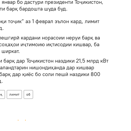
и январ бо дастури президенти Тоҷикистон,
и барқ бардошта шуда буд.
и тоҷик” аз 1 феврал эълон кард, лимит
д.
пешгирӣ кардани норасоии неруи барқ ва
соҳаҳои иҷтимоию иқтисодии кишвар, ба
 ширкат.
 барқ дар Тоҷикистон наздики 21,5 млрд кВт
 баландтарин нишондиҳанда дар кишвар
барқ дар қиёс бо соли пешӣ наздики 800
д.
рқ
лимит
об