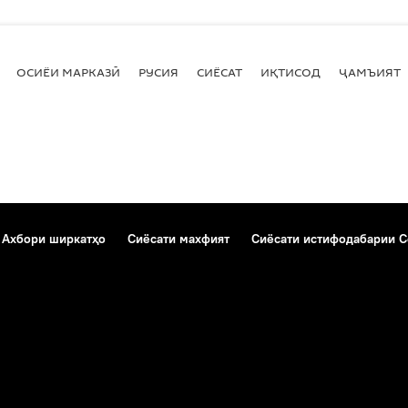
ОСИЁИ МАРКАЗӢ
РУСИЯ
СИЁСАТ
ИҚТИСОД
ҶАМЪИЯТ
Ахбори ширкатҳо
Сиёсати махфият
Сиёсати истифодабарии C