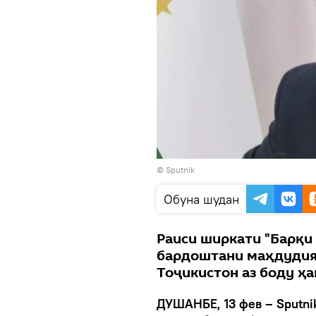
©
Sputnik
Обуна шудан
Раиси ширкати "Барқи 
бардоштани маҳдудият
Тоҷикистон аз боду ҳа
ДУШАНБЕ, 13 фев – Sputni