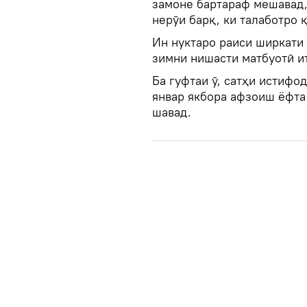
замоне бартараф мешавад,
нерӯи барқ, ки талаботро 
Ин нуктаро раиси ширкати
зимни нишасти матбуотӣ и
Ба гуфтаи ӯ, сатҳи истифо
январ якбора афзоиш ёфта 
шавад.