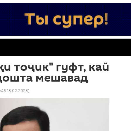
қи тоҷик" гуфт, кай
дошта мешавад
2:46 13.02.2023
)