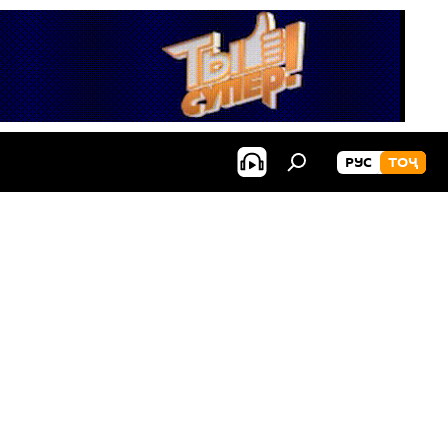
РУС
ТОҶ