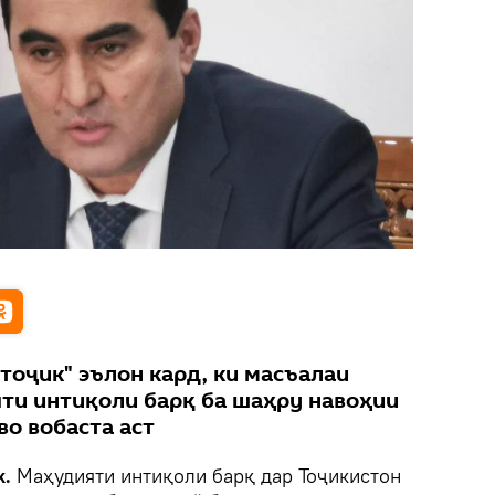
тоҷик" эълон кард, ки масъалаи
и интиқоли барқ ба шаҳру навоҳии
во вобаста аст
k.
Маҳудияти интиқоли барқ дар Тоҷикистон