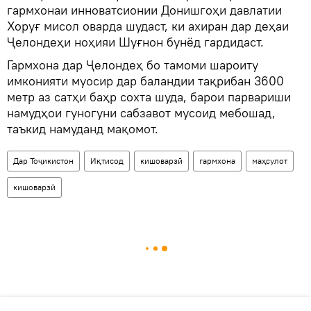
гармхонаи инноватсионии Донишгоҳи давлатии
Хоруғ мисол оварда шудаст, ки ахиран дар деҳаи
Ҷелондеҳи ноҳияи Шуғнон бунёд гардидаст.
Гармхона дар Ҷелондеҳ бо тамоми шароиту
имконияти муосир дар баландии тақрибан 3600
метр аз сатҳи баҳр сохта шуда, барои парвариши
намудҳои гуногуни сабзавот мусоид мебошад,
таъкид намуданд мақомот.
Дар Тоҷикистон
Иқтисод
кишоварзӣ
гармхона
маҳсулот
кишоварзӣ