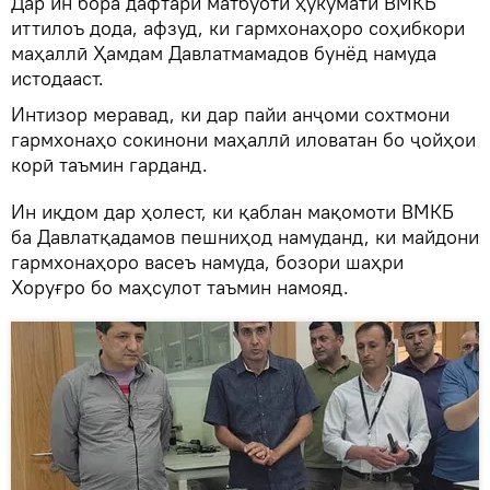
Дар ин бора дафтари матбуоти ҳукумати ВМКБ
иттилоъ дода, афзуд, ки гармхонаҳоро соҳибкори
маҳаллӣ Ҳамдам Давлатмамадов бунёд намуда
истодааст.
Интизор меравад, ки дар пайи анҷоми сохтмони
гармхонаҳо сокинони маҳаллӣ иловатан бо ҷойҳои
корӣ таъмин гарданд.
Ин иқдом дар ҳолест, ки қаблан мақомоти ВМКБ
ба Давлатқадамов пешниҳод намуданд, ки майдони
гармхонаҳоро васеъ намуда, бозори шаҳри
Хоруғро бо маҳсулот таъмин намояд.