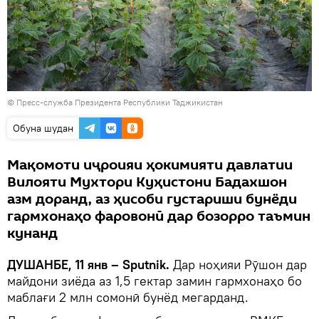
©
Пресс-служба Президента Республики Таджикистан
Обуна шудан
Мақомоти иҷроияи ҳокимияти давлатии
Вилояти Мухтори Куҳистони Бадахшон
азм доранд, аз ҳисоби густариши бунёди
гармхонаҳо фаровонӣ дар бозорро таъмин
кунанд
ДУШАНБЕ, 11 янв – Sputnik.
Дар ноҳияи Рӯшон дар
майдони зиёда аз 1,5 гектар замин гармхонаҳо бо
маблағи 2 млн сомонӣ бунёд мегарданд.