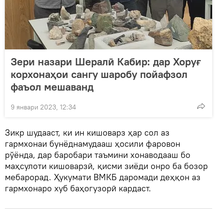
Зери назари Шералӣ Кабир: дар Хоруғ
корхонаҳои сангу шаробу пойафзол
фаъол мешаванд
9 январи 2023, 12:34
Зикр шудааст, ки ин кишоварз ҳар сол аз
гармхонаи бунёднамудааш ҳосили фаровон
рўёнда, дар баробари таъмини хонаводааш бо
маҳсулоти кишоварзӣ, қисми зиёди онро ба бозор
мебарорад. Ҳукумати ВМКБ даромади деҳқон аз
гармхонаро хуб баҳогузорӣ кардаст.