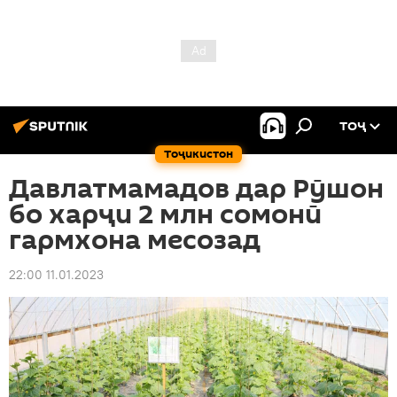
ТОҶ
Тоҷикистон
Давлатмамадов дар Рӯшон
бо харҷи 2 млн сомонӣ
гармхона месозад
22:00 11.01.2023