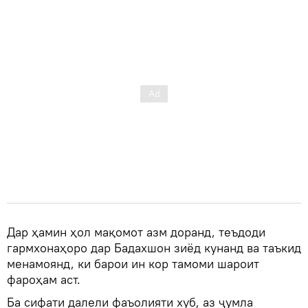
Дар ҳамин ҳол мақомот азм доранд, теъдоди
гармхонаҳоро дар Бадахшон зиёд кунанд ва таъкид
менамоянд, ки барои ин кор тамоми шароит
фароҳам аст.
Ба сифати далели фаъолияти хуб, аз ҷумла