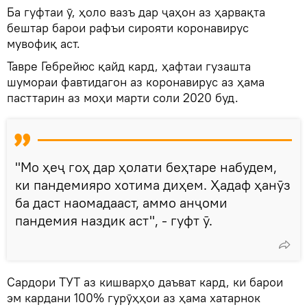
Ба гуфтаи ӯ, ҳоло вазъ дар ҷаҳон аз ҳарвақта
бештар барои рафъи сирояти коронавирус
мувофиқ аст.
Тавре Гебрейюс қайд кард, ҳафтаи гузашта
шумораи фавтидагон аз коронавирус аз ҳама
пасттарин аз моҳи марти соли 2020 буд.
"Мо ҳеҷ гоҳ дар ҳолати беҳтаре набудем,
ки пандемияро хотима диҳем. Ҳадаф ҳанӯз
ба даст наомадааст, аммо анҷоми
пандемия наздик аст", - гуфт ӯ.
Сардори ТУТ аз кишварҳо даъват кард, ки барои
эм кардани 100% гурӯҳҳои аз ҳама хатарнок