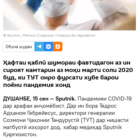
©
Sputnik
/ Рамиль Ситдиков
/
Гузариш ба медиабонк
Обуна шудан
Ҳафтаи қаблӣ шумораи фавтидагон аз ин
сироят камтарин аз моҳи марти соли 2020
буд, ки ТУТ онро фурсати хубе барои
поёни пандемия хонд
ДУШАНБЕ, 15 сен — Sputnik.
Пандемияи COVID-19
дар арафаи анҷомёбист. Дар ин бора Тедрос
Адҳаном Гебрейесус, директори генералии
Созмони Ҷаҳонии Тандурустӣ (ТУТ) дар нишасти
матбуотӣ изҳорот дод, хабар медиҳад Sputnik
Қирғизистон.