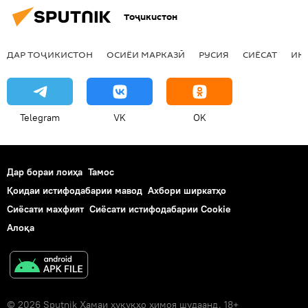
Тоҷикистон
ДАР ТОҶИКИСТОН
ОСИЁИ МАРКАЗӢ
РУСИЯ
СИЁСАТ
ИҚ
Telegram
VK
OK
Дар бораи лоиҳа
Тамос
Қоидаи истифодабарии мавод
Ахбори ширкатҳо
Сиёсати махфият
Сиёсати истифодабарии Cookie
Алоқа
© 2026 Sputnik Ҳамаи ҳуқуқҳо ҳимоя шудаанд. 18+