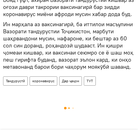
оғози даври такрории ваксинагирӣ бар зидди
коронавирус миёни афроди мусин хабар дода буд.
Ин марҳала аз ваксинагирӣ, ба иттилои масъулини
Вазорати тандурустии Тоҷикистон, марбути
шаҳрвандони мусин, нафароне, ки бештар аз 60
сол син доранд, роҳандозӣ шудааст. Ин қишри
ҷомеаи кишвар, ки ваксинаи сеюмро се ё шаш моҳ
пеш гирифта буданд, вазорат эълон кард, ки онҳо
метавонанд барои бори чаҳорум моякӯбӣ шаванд.
Тандурустӣ
коронавирус
Дар ҷаҳон
ТУТ