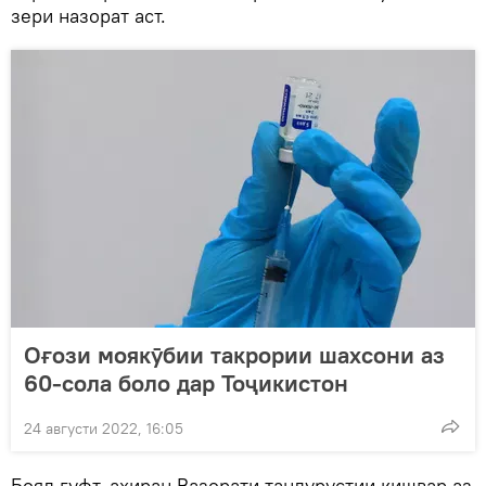
зери назорат аст.
Оғози моякӯбии такрории шахсони аз
60-сола боло дар Тоҷикистон
24 августи 2022, 16:05
Бояд гуфт, ахиран Вазорати тандурустии кишвар аз