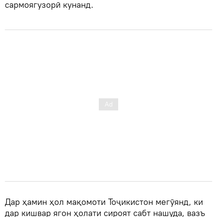
сармоягузорӣ кунанд.
Дар ҳамин ҳол мақомоти Тоҷикистон мегӯянд, ки
дар кишвар ягон ҳолати сироят сабт нашуда, вазъ