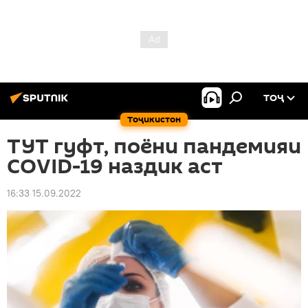
ТОҶ
Тоҷикистон
ТУТ гуфт, поёни пандемияи
COVID-19 наздик аст
16:33 15.09.2022