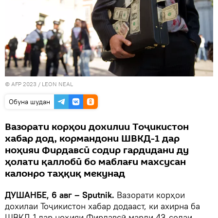
© AFP 2023 / LEON NEAL
Обуна шудан
Вазорати корҳои дохилии Тоҷикистон
хабар дод, кормандони ШВКД-1 дар
ноҳияи Фирдавсӣ содир гардидани ду
ҳолати қаллобӣ бо маблағи махсусан
калонро таҳқиқ мекунад
ДУШАНБЕ, 6 авг – Sputnik.
Вазорати корҳои
дохилаи Тоҷикистон хабар додааст, ки ахирна ба
ШВКД-1 дар ноҳияи Фирдавсӣ марди 43-солаи