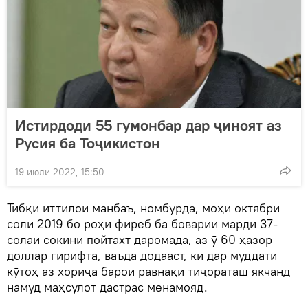
Истирдоди 55 гумонбар дар ҷиноят аз
Русия ба Тоҷикистон
19 июли 2022, 15:50
Тибқи иттилои манбаъ, номбурда, моҳи октябри
соли 2019 бо роҳи фиреб ба боварии марди 37-
солаи сокини пойтахт даромада, аз ӯ 60 ҳазор
доллар гирифта, ваъда додааст, ки дар муддати
кӯтоҳ аз хориҷа барои равнақи тиҷораташ якчанд
намуд маҳсулот дастрас менамояд.