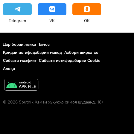
Telegram
VK
OK
Дар бораи лоиҳа
Тамос
Қоидаи истифодабарии мавод
Ахбори ширкатҳо
Сиёсати махфият
Сиёсати истифодабарии Cookie
Алоқа
© 2026 Sputnik Ҳамаи ҳуқуқҳо ҳимоя шудаанд. 18+