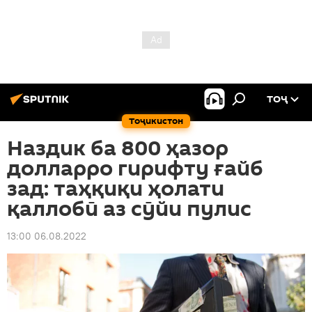
ТОҶ
Тоҷикистон
Наздик ба 800 ҳазор
долларро гирифту ғайб
зад: таҳқиқи ҳолати
қаллобӣ аз сӯйи пулис
13:00 06.08.2022