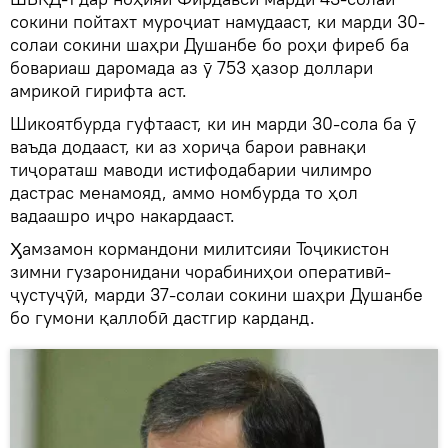
сокини пойтахт муроҷиат намудааст, ки марди 30-
солаи сокини шаҳри Душанбе бо роҳи фиреб ба
бовариаш даромада аз ӯ 753 ҳазор доллари
амрикоӣ гирифта аст.
Шикоятбурда гуфтааст, ки ин марди 30-сола ба ӯ
ваъда додааст, ки аз хориҷа барои равнақи
тиҷораташ маводи истифодабарии чилимро
дастрас менамояд, аммо номбурда то ҳол
вадаашро иҷро накардааст.
Ӽамзамон кормандони милитсияи Тоҷикистон
зимни гузаронидани чорабиниҳои оперативӣ-
ҷустуҷӯӣ, марди 37-солаи сокини шаҳри Душанбе
бо гумони қаллобӣ дастгир карданд.