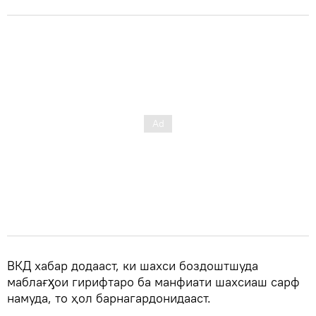
ВКД хабар додааст, ки шахси боздоштшуда
маблағӽои гирифтаро ба манфиати шахсиаш сарф
намуда, то ҳол барнагардонидааст.