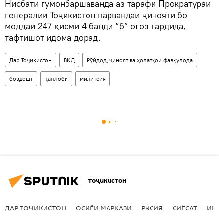
Нисбати гумонбаршаванда аз тарафи Прократураи
генералии Тоҷикистон парвандаи ҷиноятӣ бо
моддаи 247 қисми 4 банди “б” оғоз гардида,
тафтишот идома дорад.
Дар Тоҷикистон
ВКД
Рӯйдод, ҷиноят ва ҳолатҳои фавқулода
боздошт
қаллобӣ
милитсия
Тоҷикистон
ДАР ТОҶИКИСТОН
ОСИЁИ МАРКАЗӢ
РУСИЯ
СИЁСАТ
ИҚ