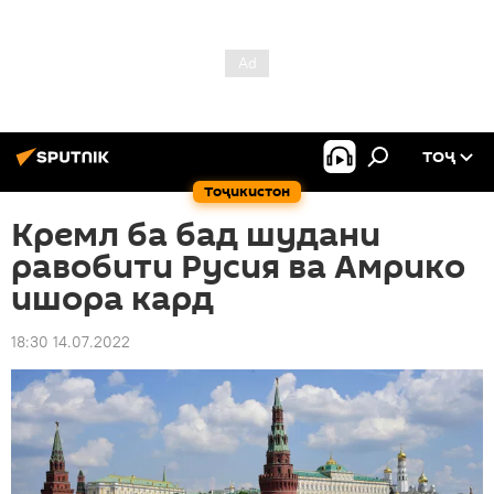
ТОҶ
Тоҷикистон
Кремл ба бад шудани
равобити Русия ва Амрико
ишора кард
18:30 14.07.2022