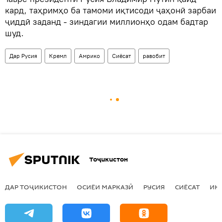
кард, таҳримҳо ба тамоми иқтисоди ҷаҳонӣ зарбаи
ҷиддӣ заданд - зиндагии миллионҳо одам бадтар
шуд.
Дар Русия
Кремл
Амрико
Сиёсат
равобит
Тоҷикистон
ДАР ТОҶИКИСТОН
ОСИЁИ МАРКАЗӢ
РУСИЯ
СИЁСАТ
ИҚ