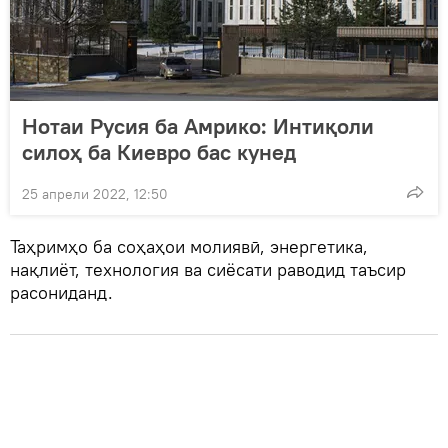
Нотаи Русия ба Амрико: Интиқоли
силоҳ ба Киевро бас кунед
25 апрели 2022, 12:50
Таҳримҳо ба соҳаҳои молиявӣ, энергетика,
нақлиёт, технология ва сиёсати раводид таъсир
расониданд.