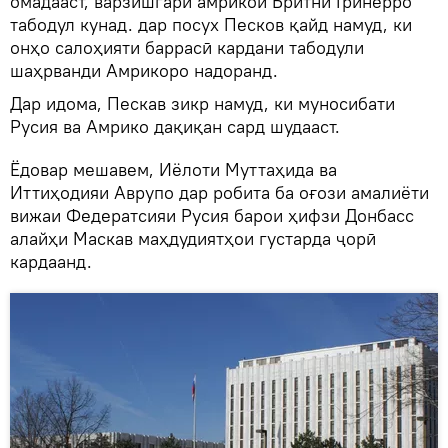
омадааст, варзишгари амрикоӣ Бритни Гринерро
табодул кунад. дар посух Песков қайд намуд, ки
онҳо салоҳияти баррасӣ кардани табодули
шаҳрванди Амрикоро надоранд.
Дар идома, Пескав зикр намуд, ки муносибати
Русия ва Амрико дақиқан сард шудааст.
Ёдовар мешавем, Иёлоти Муттаҳида ва
Иттиҳодияи Аврупо дар робита ба оғози амалиёти
вижаи Федератсияи Русия барои ҳифзи Донбасс
алайҳи Маскав маҳдудиятҳои густарда ҷорӣ
кардаанд.