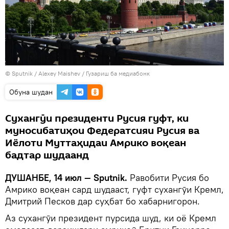
©
Sputnik
/ Alexey Maishev
/
Гузариш ба медиабонк
Обуна шудан
Сухангӯи президенти Русия гуфт, ки
муносибатиҳои Федератсияи Русия ва
Иёлоти Муттаҳидаи Амрико воқеан
бадтар шудаанд
ДУШАНБЕ, 14 июл — Sputnik.
Равобити Русия бо
Амрико воқеан сард шудааст, гуфт сухангӯи Кремл,
Дмитрий Песков дар суҳбат бо хабарнигорон.
Аз сухангӯи президент пурсида шуд, ки оё Кремл