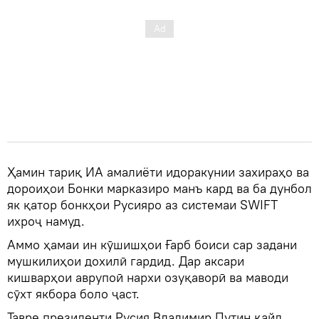
Ҳамин тариқ ИА амалиёти идоракунии захираҳо ва
дороиҳои Бонки марказиро манъ кард ва ба дунбол
як қатор бонкҳои Русияро аз системаи SWIFT
ихроҷ намуд.
Аммо ҳамаи ин кӯшишҳои Ғарб боиси сар задани
мушкилиҳои дохилӣ гардид. Дар аксари
кишварҳои аврупоӣ нархи озуқаворӣ ва маводи
сӯхт якбора боло ҷаст.
Тавре президенти Русия Владимир Путин қайд