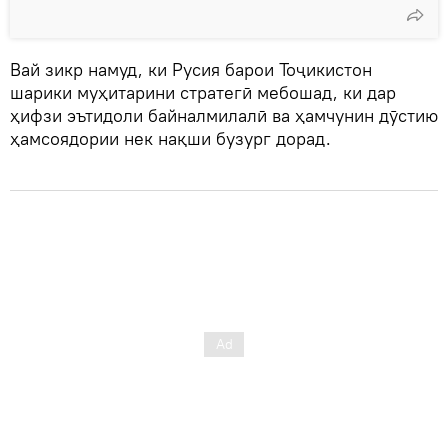
Вай зикр намуд, ки Русия барои Тоҷикистон
шарики муҳитарини стратегӣ мебошад, ки дар
ҳифзи эътидоли байналмилалӣ ва ҳамчунин дӯстию
ҳамсоядории нек нақши бузург дорад.