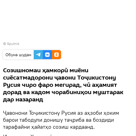
© Sputnik
Обуна шудан
Созишномаи ҳамкорӣ миёни
сиёсатмадорони ҷавони Тоҷикистону
Русия чиро фаро мегирад, чӣ аҳамият
дорад ва кадом чорабиниҳои муштарак
дар назаранд
Ҷавонони Тоҷикистону Русия аз аҳзоби ҳоким
барои табодули донишу таҷриба ва боздиди
тарафайни ҳайатҳо созиш кардаанд.