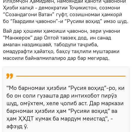
Илҳомҷон Ҳамидиён, намояндаи қаноти ҷавонони
Ҳизби халқӣ - демократии Тоҷикистон, созмони
“Созандагони Ватан” гуфт, созишномаи ҳамкорӣ
бо “Гвардияи ҷавонон”-и “Русияи воҳид” имзо шуд.
Вай дар ҳошияи ҳамоиши ҷавонон, зери унвони
"Манжерок" дар Олтой тавзеҳ дод, ин санад
амалан наздикшавӣ, табодули таҷриба,
омадурафти ҳайатҳо, баҳсу таҳлили муштараки
масоили байналмилалиро дар бар мегирад.
"Мо барномаи ҳизбии “Русия воҳид”-ро, ки
бо он соли гузашта дар интихобот пирӯз
шуд, омӯхтем, хеле ҷолиб аст. Дар маркази
барномаи ҳизбии ҳам “Русияи воҳид” ва
ҳам ҲХДТ кумак ба мардум меистад", -
афзуд ӯ.