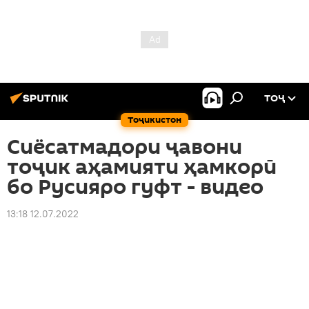
ТОҶ
Тоҷикистон
Сиёсатмадори ҷавони
тоҷик аҳамияти ҳамкорӣ
бо Русияро гуфт - видео
13:18 12.07.2022