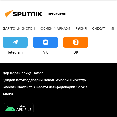
Тоҷикистон
ДАР ТОҶИКИСТОН
ОСИЁИ МАРКАЗӢ
РУСИЯ
СИЁСАТ
ИҚ
Telegram
VK
OK
Дар бораи лоиҳа
Тамос
Қоидаи истифодабарии мавод
Ахбори ширкатҳо
Сиёсати махфият
Сиёсати истифодабарии Cookie
Алоқа