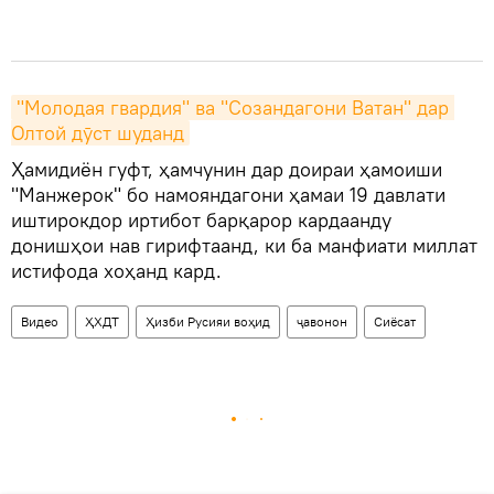
"Молодая гвардия" ва "Созандагони Ватан" дар 
Олтой дӯст шуданд
Ҳамидиён гуфт, ҳамчунин дар доираи ҳамоиши
"Манжерок" бо намояндагони ҳамаи 19 давлати
иштирокдор иртибот барқарор кардаанду
донишҳои нав гирифтаанд, ки ба манфиати миллат
истифода хоҳанд кард.
Видео
ҲХДТ
Ҳизби Русияи воҳид
ҷавонон
Сиёсат