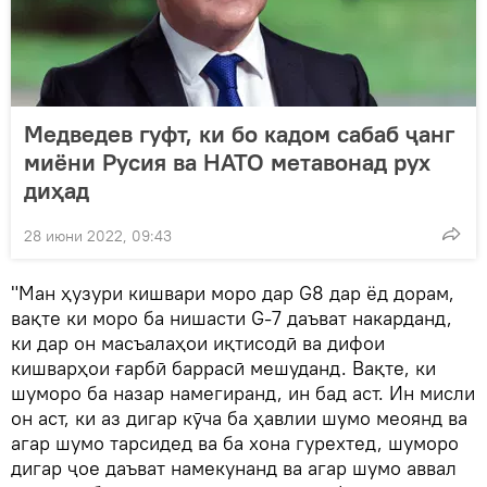
Медведев гуфт, ки бо кадом сабаб ҷанг
миёни Русия ва НАТО метавонад рух
диҳад
28 июни 2022, 09:43
"Ман ҳузури кишвари моро дар G8 дар ёд дорам,
вақте ки моро ба нишасти G-7 даъват накарданд,
ки дар он масъалаҳои иқтисодӣ ва дифои
кишварҳои ғарбӣ баррасӣ мешуданд. Вақте, ки
шуморо ба назар намегиранд, ин бад аст. Ин мисли
он аст, ки аз дигар кӯча ба ҳавлии шумо меоянд ва
агар шумо тарсидед ва ба хона гурехтед, шуморо
дигар ҷое даъват намекунанд ва агар шумо аввал