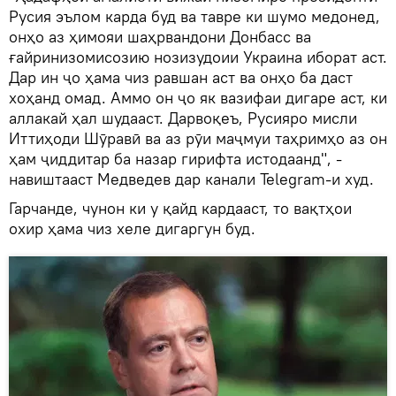
Русия эълом карда буд ва тавре ки шумо медонед,
онҳо аз ҳимояи шаҳрвандони Донбасс ва
ғайринизомисозию нозизудоии Украина иборат аст.
Дар ин ҷо ҳама чиз равшан аст ва онҳо ба даст
хоҳанд омад. Аммо он ҷо як вазифаи дигаре аст, ки
аллакай ҳал шудааст. Дарвоқеъ, Русияро мисли
Иттиҳоди Шӯравӣ ва аз рӯи маҷмуи таҳримҳо аз он
ҳам ҷиддитар ба назар гирифта истодаанд", -
навиштааст Медведев дар канали Telegram-и худ.
Гарчанде, чунон ки у қайд кардааст, то вақтҳои
охир ҳама чиз хеле дигаргун буд.