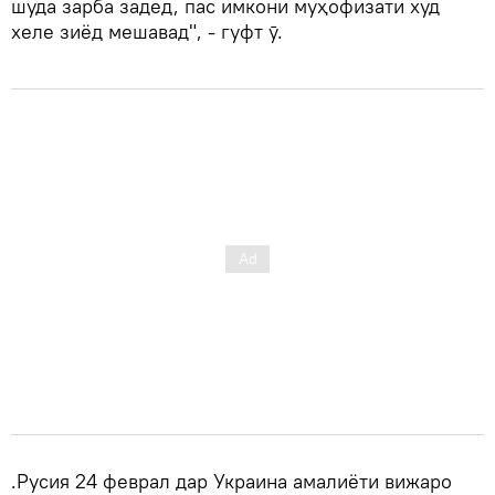
шуда зарба задед, пас имкони муҳофизати худ
хеле зиёд мешавад", - гуфт ӯ.
.Русия 24 феврал дар Украина амалиёти вижаро