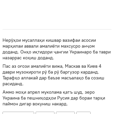
Нерӯҳои мусаллаҳи кишвар вазифаи асосии
марҳилаи аввали амалиёти махсусро анҷом
доданд. Онҳо иқтидори ҷангии Украинаро ба таври
назаррас коҳиш доданд.
Пас аз оғози амалиёти вижа, Маскав ва Киев 4
даври музокироти рӯ ба рӯ баргузор карданд.
Тарафҳо аллакай дар баъзе масъалаҳо ба созиш
расиданд.
Аммо моҳи апрел муколама қатъ шуд, зеро
Украина ба пешниҳодҳои Русия дар бораи тарҳи
паймон дигар вокуниш накард.