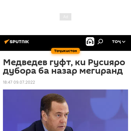
ТОҶ
Тоҷикистон
Медведев гуфт, ки Русияро
дубора ба назар мегиранд
18:47 09.07.2022