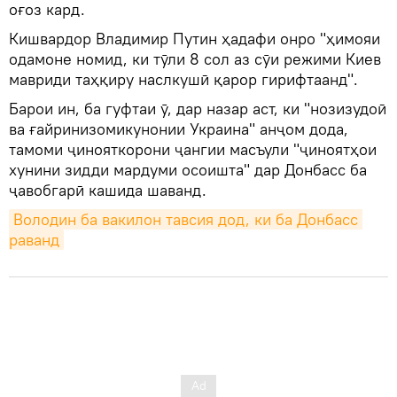
оғоз кард.
Кишвардор Владимир Путин ҳадафи онро "ҳимояи
одамоне номид, ки тӯли 8 сол аз сӯи режими Киев
мавриди таҳқиру наслкушӣ қарор гирифтаанд".
Барои ин, ба гуфтаи ӯ, дар назар аст, ки "нозизудоӣ
ва ғайринизомикунонии Украина" анҷом дода,
тамоми ҷинояткорони ҷангии масъули "ҷиноятҳои
хунини зидди мардуми осоишта" дар Донбасс ба
ҷавобгарӣ кашида шаванд.
Володин ба вакилон тавсия дод, ки ба Донбасс 
раванд