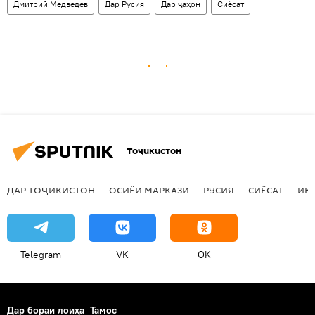
Дмитрий Медведев
Дар Русия
Дар ҷаҳон
Сиёсат
Тоҷикистон
ДАР ТОҶИКИСТОН
ОСИЁИ МАРКАЗӢ
РУСИЯ
СИЁСАТ
ИҚ
Telegram
VK
OK
Дар бораи лоиҳа
Тамос