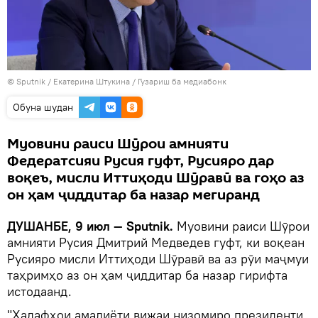
©
Sputnik
/ Екатерина Штукина
/
Гузариш ба медиабонк
Обуна шудан
Муовини раиси Шӯрои амнияти
Федератсияи Русия гуфт, Русияро дар
воқеъ, мисли Иттиҳоди Шӯравӣ ва гоҳо аз
он ҳам ҷиддитар ба назар мегиранд
ДУШАНБЕ, 9 июл — Sputnik.
Муовини раиси Шӯрои
амнияти Русия Дмитрий Медведев гуфт, ки воқеан
Русияро мисли Иттиҳоди Шӯравӣ ва аз рӯи маҷмуи
таҳримҳо аз он ҳам ҷиддитар ба назар гирифта
истодаанд.
"Ҳадафҳои амалиёти вижаи низомиро президенти