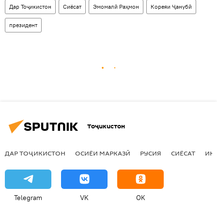
Дар Тоҷикистон
Сиёсат
Эмомалӣ Раҳмон
Кореяи Ҷанубӣ
президент
Тоҷикистон
ДАР ТОҶИКИСТОН
ОСИЁИ МАРКАЗӢ
РУСИЯ
СИЁСАТ
ИҚ
Telegram
VK
OK