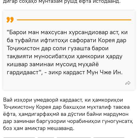
дигар соҳаҳо мунтазам рушд ёфта истодаанд.
"Барои ман махсусан хурсандиовар аст, ки
ба туфайли ифтитоҳи сафорати Корея дар
Тоҷикистон дар соли гузашта барои
тақвияти муносибатҳои ҳамкории ҳарду
кишвар заминаи мусоид муҳайё
гардидааст", - зикр кардаст Мун Чже Ин.
Вай изҳори умедворӣ кардааст, ки ҳамкориҳои
Тоҷикистону Корея дар бахшҳои мухталиф тавсеа
ёфта, ҳамдигарфаҳмӣ ва дӯстии байни мардумон
дар заминаи баргузории чорабиниҳои гуногунсатҳ
боз ҳам амиқтар мешаванд.