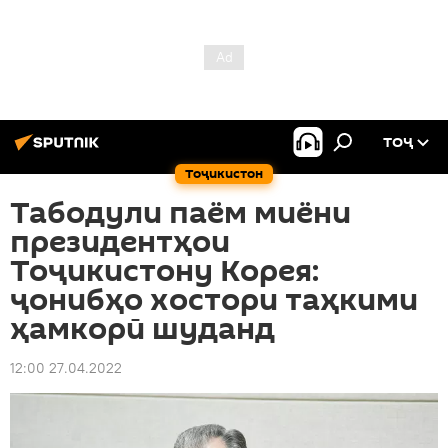
ТОҶ
Тоҷикистон
Табодули паём миёни
президентҳои
Тоҷикистону Корея:
ҷонибҳо хостори таҳкими
ҳамкорӣ шуданд
12:00 27.04.2022