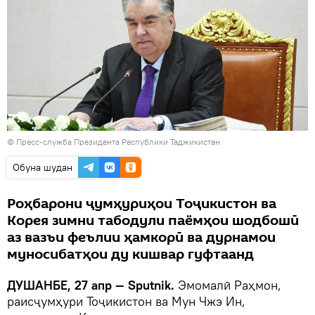
© Пресс-служба Президента Республики Таджикистан
Обуна шудан
Роҳбарони ҷумҳуриҳои Тоҷикистон ва
Корея зимни табодули паёмҳои шодбошӣ
аз вазъи феълии ҳамкорӣ ва дурнамои
муносибатҳои ду кишвар гуфтаанд
ДУШАНБЕ, 27 апр — Sputnik.
Эмомалӣ Раҳмон,
раисҷумҳури Тоҷикистон ва Мун Чжэ Ин,