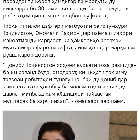
президенти Корея ҳамдигар ва мардуми ду
кишварро бо 30-юмин солгарди барпо намудани
робитаҳои дипломатӣ шодбош гуфтаанд.
Тибқи иттилои дафтари матбуотии раисҷумҳури
Тоҷикистон, Эмомалӣ Раҳмон дар паёмаш изҳори
қаноатмандӣ кардааст, ки ҳамкориҳо арсаҳои
мухталифро фаро гирифта, айни ҳол дар марҳилаи
рушд қарор доранд.
"Ҷониби Тоҷикистон хоҳони вусъати тоза бахшидан
ба ин раванд буда, омодааст, ки ҷиҳати таҳкиму
тавсеаи робитаҳои гуногунҷанбаи ду ҷониб дар
ҳама соҳаҳои ҷавобгӯ ба манфиатҳои аслии ду
давлат минбаъд ҳам кӯшишҳои пайвастаи
муштарак ба харҷ диҳад", - омадааст дар паём.