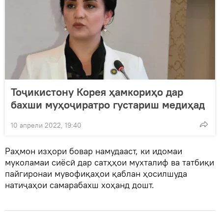
Тоҷикистону Корея ҳамкориҳо дар
бахши муҳоҷиратро густариш медиҳад
10 апрели 2022, 19:40
Раҳмон изҳори бовар намудааст, ки идомаи
муколамаи сиёсӣ дар сатҳҳои мухталиф ва татбиқи
пайгиронаи мувофиқаҳои қаблан ҳосилшуда
натиҷаҳои самарабахш хоҳанд дошт.