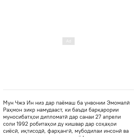
Мун Чжэ Ин низ дар паёмаш ба унвонии Эмомалӣ
Раҳмон зикр намудааст, ки баъди барқарории
муносибатҳои дипломатӣ дар санаи 27 апрели
соли 1992 робитаҳои ду кишвар дар соҳаҳои
сиёсӣ, иқтисодӣ, фарҳангӣ, мубодилаи инсонӣ ва