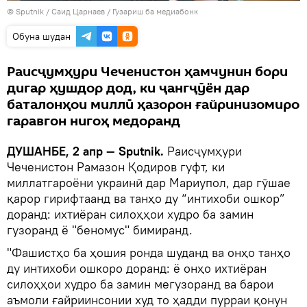
©
Sputnik
/ Саид Царнаев
/
Гузариш ба медиабонк
Обуна шудан
Раисҷумҳури Чеченистон ҳамчунин бори
дигар ҳушдор дод, ки ҷангҷӯён дар
баталонҳои миллӣ ҳазорон ғайринизомиро
гаравгон нигоҳ медоранд
ДУШАНБЕ, 2 апр — Sputnik.
Раисҷумҳури
Чеченистон Рамазон Қодиров гуфт, ки
миллатгароёни украинӣ дар Мариупол, дар гӯшае
қарор гирифтаанд ва танҳо ду “интихоби ошкор”
доранд: ихтиёран силоҳҳои худро ба замин
гузоранд ё "беномус" бимиранд.
"Фашистҳо ба ҳошия ронда шуданд ва онҳо танҳо
ду интихоби ошкоро доранд: ё онҳо ихтиёран
силоҳҳои худро ба замин мегузоранд ва барои
аъмоли ғайриинсонии худ то ҳадди пурраи қонун