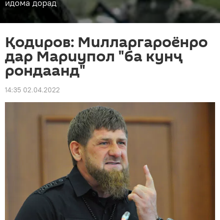
идома дорад
Қодиров: Милларгароёнро
дар Мариупол "ба кунҷ
рондаанд"
14:35 02.04.2022