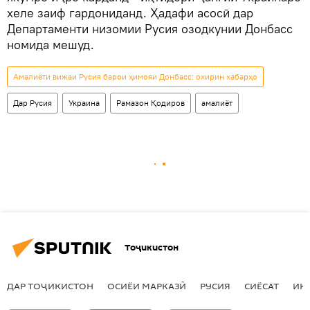
хеле заиф гардониданд. Ҳадафи асосӣ дар
Департаменти низомии Русия озодкунии Донбасс
номида мешуд.
Амалиёти вижаи Русия барои ҳимояи Донбасс: охирин хабарҳо
Дар Русия
Украина
Рамазон Қодиров
амалиёт
Тоҷикистон
ДАР ТОҶИКИСТОН
ОСИЁИ МАРКАЗӢ
РУСИЯ
СИЁСАТ
ИҚ