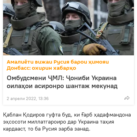
Амалиёти вижаи Русия барои ҳимояи
Донбасс: охирин хабарҳо
Омбудсмени ҶМЛ: Ҷониби Украина
оилаҳои асиронро шантаж мекунад
2 апрели 2022, 13:36
Қаблан Қодиров гуфта буд, ки Ғарб ҳадафмандона
эҳсосоти миллатгароиро дар Украина таҳия
кардааст, то ба Русия зарба занад.