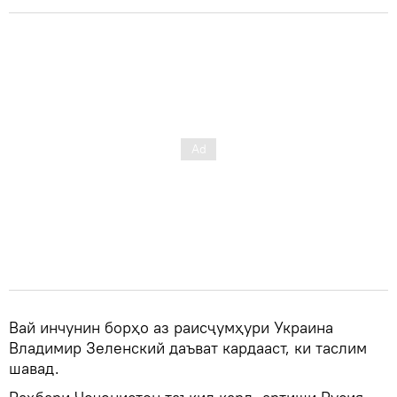
Вай инчунин борҳо аз раисҷумҳури Украина
Владимир Зеленский даъват кардааст, ки таслим
шавад.