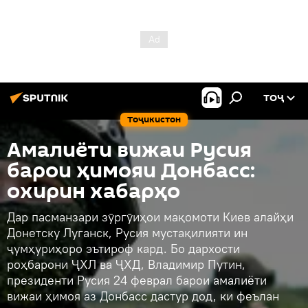
ТОҶ
Тоҷикистон
Амалиёти вижаи Русия
барои ҳимояи Донбасс:
охирин хабарҳо
Дар пасманзари зӯргӯиҳои мақомоти Киев алайҳи
Донетску Луганск, Русия мустақилияти ин
ҷумҳуриҳоро эътироф кард. Бо дархости
роҳбарони ҶХЛ ва ҶХД, Владимир Путин,
президенти Русия 24 феврал барои амалиёти
вижаи ҳимоя аз Донбасс дастур дод, ки феълан