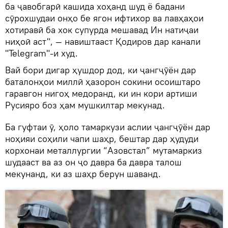
ба ҷавобгарӣ кашида хоҳанд шуд ё бадани
сӯрохшудаи онҳо бе ягон ифтихор ва лавҳаҳои
хотиравӣ ба хок супурда мешавад Ин натиҷаи
ниҳоӣ аст", — навиштааст Қодиров дар канали
"Telegram"-и худ.
Вай бори дигар ҳушдор дод, ки ҷангҷӯён дар
баталонҳои миллӣ ҳазорон сокини осоиштаро
гаравгон нигоҳ медоранд, ки ин кори артиши
Русияро боз ҳам мушкилтар мекунад.
Ба гуфтаи ӯ, ҳоло тамаркузи аслии ҷангҷӯён дар
ноҳияи соҳили чапи шаҳр, бештар дар ҳудуди
корхонаи металлургии “Азовстал” мутамаркиз
шудааст ва аз он ҷо давра ба давра талош
мекунанд, ки аз шаҳр берун шаванд.