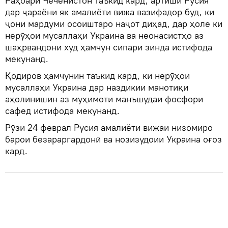
Раҳбари Чеченистон таъкид кард, артиши Русия
дар ҷараёни як амалиёти вижа вазифадор буд, ки
ҷони мардуми осоиштаро наҷот диҳад, дар ҳоле ки
нерӯҳои мусаллаҳи Украина ва неонасистҳо аз
шаҳрвандони худ ҳамчун сипари зинда истифода
мекунанд.
Қодиров ҳамчунин таъкид кард, ки нерӯҳои
мусаллаҳи Украина дар наздикии манотиқи
аҳолинишин аз муҳимоти манъшудаи фосфори
сафед истифода мекунанд.
Рӯзи 24 феврал Русия амалиёти вижаи низомиро
барои безараргардонӣ ва нозизудоии Украина оғоз
кард.