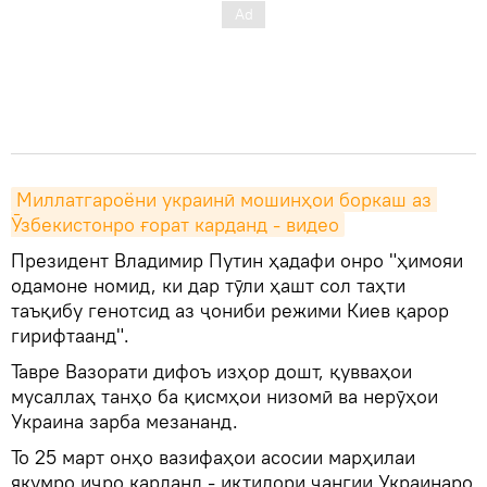
Миллатгароёни украинӣ мошинҳои боркаш аз 
Ӯзбекистонро ғорат карданд - видео
Президент Владимир Путин ҳадафи онро "ҳимояи
одамоне номид, ки дар тӯли ҳашт сол таҳти
таъқибу генотсид аз ҷониби режими Киев қарор
гирифтаанд".
Тавре Вазорати дифоъ изҳор дошт, қувваҳои
мусаллаҳ танҳо ба қисмҳои низомӣ ва нерӯҳои
Украина зарба мезананд.
То 25 март онҳо вазифаҳои асосии марҳилаи
якумро иҷро карданд - иқтидори ҷангии Украинаро