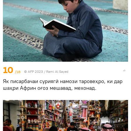
10
/18
© AFP 2023 / Rami Al Sayed
Як писарбачаи суриягӣ намози таровеҳро, ки дар
шаҳри Африн оғоз мешавад, мехонад.