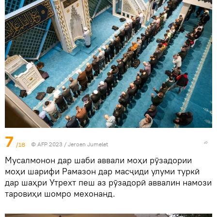
7
/18
© AFP 2023 / Jeroen Jumelet
Мусалмонон дар шаби аввали моҳи рӯзадории
моҳи шарифи Рамазон дар масҷиди улуми туркӣ
дар шаҳри Утрехт пеш аз рӯзадорӣ аввалин намози
таровиҳи шомро мехонанд.