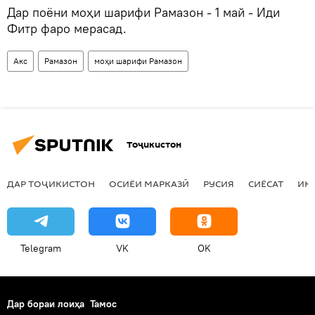
Дар поёни моҳи шарифи Рамазон - 1 май - Иди
Фитр фаро мерасад.
Акс
Рамазон
моҳи шарифи Рамазон
Тоҷикистон
ДАР ТОҶИКИСТОН
ОСИЁИ МАРКАЗӢ
РУСИЯ
СИЁСАТ
ИҚ
Telegram
VK
OK
Дар бораи лоиҳа
Тамос