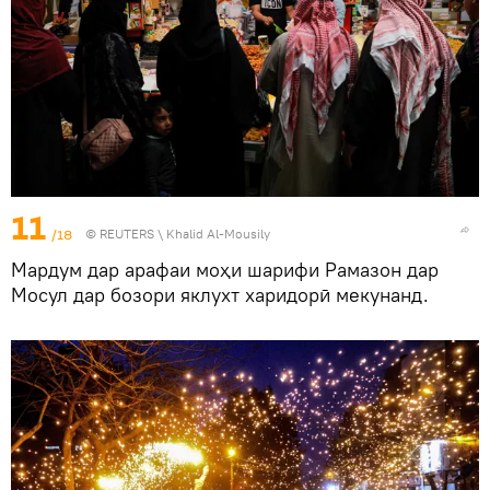
11
/18
©
REUTERS
\ Khalid Al-Mousily
Мардум дар арафаи моҳи шарифи Рамазон дар
Мосул дар бозори яклухт харидорӣ мекунанд.