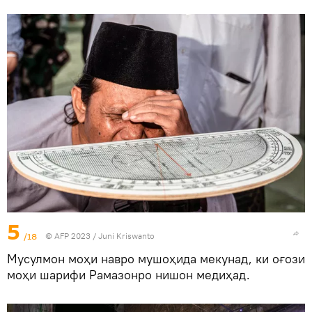
5
/18
© AFP 2023 / Juni Kriswanto
Мусулмон моҳи навро мушоҳида мекунад, ки оғози
моҳи шарифи Рамазонро нишон медиҳад.