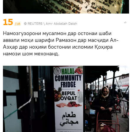
15
/18
©
REUTERS
\ Amr Abdallah Dalsh
Намозгузорони мусалмон дар остонаи шаби
аввали моҳи шарифи Рамазон дар масҷиди Ал-
Азҳар дар ноҳияи бостонии исломии Қоҳира
намози шом мехонанд.