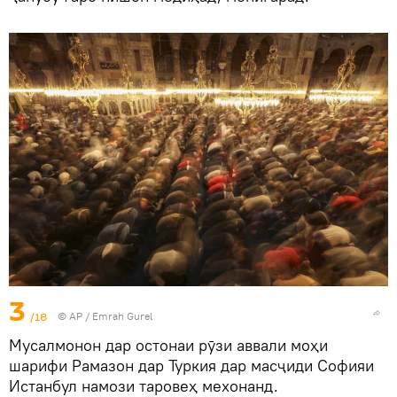
3
/18
© AP / Emrah Gurel
Мусалмонон дар остонаи рӯзи аввали моҳи
шарифи Рамазон дар Туркия дар масҷиди Софияи
Истанбул намози таровеҳ мехонанд.