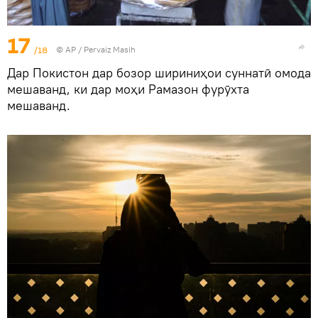
17
/18
© AP / Pervaiz Masih
Дар Покистон дар бозор шириниҳои суннатӣ омода
мешаванд, ки дар моҳи Рамазон фурӯхта
мешаванд.