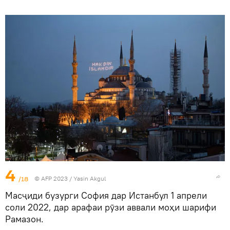
4
/18
© AFP 2023 / Yasin Akgul
Масҷиди бузурги София дар Истанбул 1 апрели
соли 2022, дар арафаи рӯзи аввали моҳи шарифи
Рамазон.