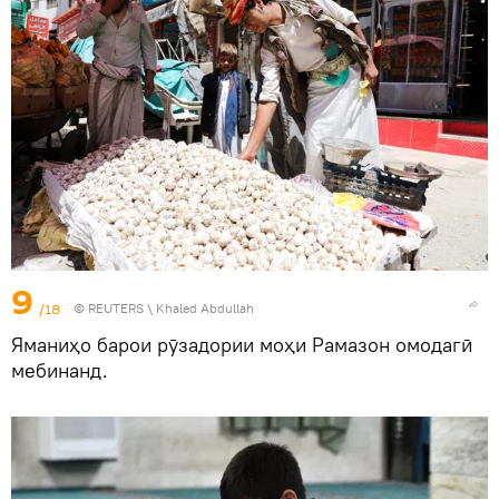
9
/18
©
REUTERS
\ Khaled Abdullah
Яманиҳо барои рӯзадории моҳи Рамазон омодагӣ
мебинанд.