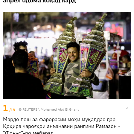
апрел идома хоҳад кард
1
/18
©
REUTERS
\ Mohamed Abd El Ghany
Марде пеш аз фарорасии моҳи муқаддас дар
Қоҳира чароғҳои анъанавии рангини Рамазон -
"Фонус"-ро мебарад.