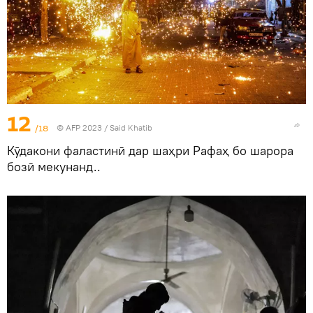
12
/18
© AFP 2023 / Said Khatib
Кӯдакони фаластинӣ дар шаҳри Рафаҳ бо шарора
бозӣ мекунанд..