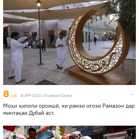
8
/18
© AFP 2023 / Giuseppe Cacace
Моҳи ҳилоли ороишӣ, ки рамзи оғози Рамазон дар
минтақаи Дубай аст.