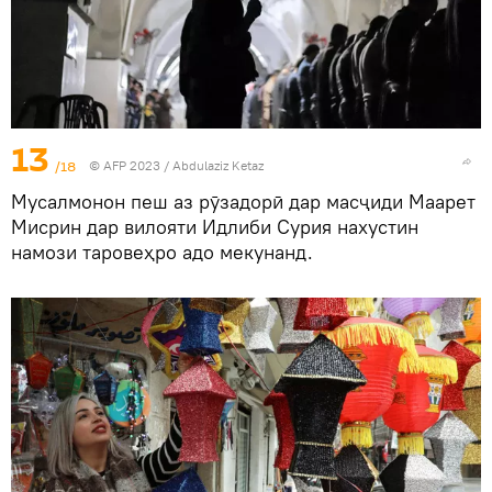
13
/18
© AFP 2023 / Abdulaziz Ketaz
Мусалмонон пеш аз рӯзадорӣ дар масҷиди Маарет
Мисрин дар вилояти Идлиби Сурия нахустин
намози таровеҳро адо мекунанд.