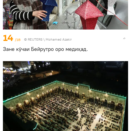
14
/18
©
REUTERS
\ Mohamed Azakir
Зане кӯчаи Бейрутро оро медиҳад.