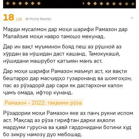
18
/18
© Mohd Rasfan
Марди мусалмон дар моҳи шарифи Рамазон дар
Малайзия моҳи навро тамошо мекунад.
Дар ин вақт муъминон бояд пеш аз рӯшноӣ аз
хӯрдан ва нӯшидан даст кашанд. Тамокукашӣ,
нӯшидани машрубот қатъиян манъ аст.
Дар моҳи шарифи Рамазон маъмул аст, ки вақти
бештарро дар масҷидҳо гузаронанд ва шомгоҳон,
пас аз рӯзадорӣ дар сари як дастархони калон
ҷамъ омада, ифтор кунанд.
Рамазон - 2022: тақвими рӯза
Рӯзадории моҳи Рамазон яке аз панҷ рукни ислом
аст. Мақсад аз рӯза гирифтан дарки аҳволи
мардуми гурусна ва қавӣ гардонидани ботини худ
бо зикру намозу дуо мебошад.