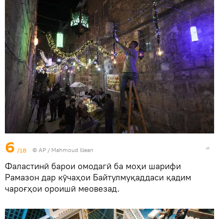
6
/18
© AP / Mahmoud Illean
Фаластинӣ барои омодагӣ ба моҳи шарифи
Рамазон дар кӯчаҳои Байтулмуқаддаси қадим
чароғҳои ороишӣ меовезад.