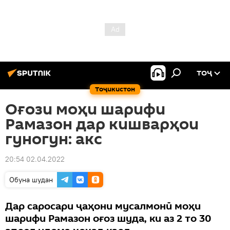
ТОҶ
Тоҷикистон
Оғози моҳи шарифи
Рамазон дар кишварҳои
гуногун: акс
20:54 02.04.2022
Обуна шудан
Дар саросари ҷаҳони мусалмонӣ моҳи
шарифи Рамазон оғоз шуда, ки аз 2 то 30