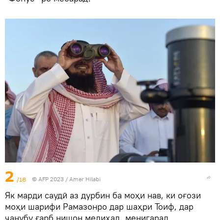
2
/18
© AFP 2023 / Amer Hilabi
Як марди саудӣ аз дурбин ба моҳи нав, ки оғози
моҳи шарифи Рамазонро дар шаҳри Тоиф, дар
ҷанубу ғарб нишон медиҳад, менигарад.