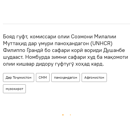
Бояд гуфт, комиссари олии Созмони Милалии
Муттаҳид дар умури паноҳандагон (UNHCR)
Филиппо Грандӣ бо сафари корӣ вориди Душанбе
шудааст. Номбурда зимни сафари худ ба мақомоти
олии кишвар дидору гуфтугӯ хоҳад кард.
Дар Тоҷикистон
СММ
паноҳандагон
Афғонистон
музокирот