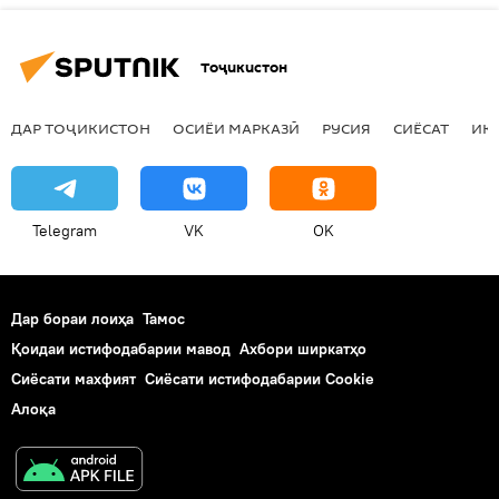
Тоҷикистон
ДАР ТОҶИКИСТОН
ОСИЁИ МАРКАЗӢ
РУСИЯ
СИЁСАТ
ИҚ
Telegram
VK
OK
Дар бораи лоиҳа
Тамос
Қоидаи истифодабарии мавод
Ахбори ширкатҳо
Сиёсати махфият
Сиёсати истифодабарии Cookie
Алоқа