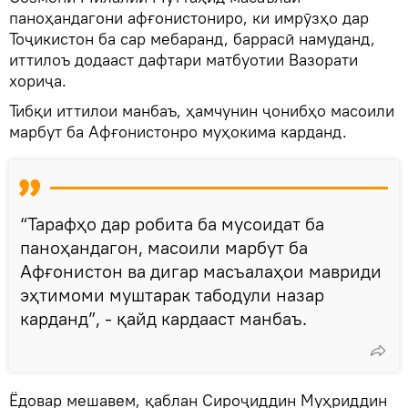
паноҳандагони афғонистониро, ки имрӯзҳо дар
Тоҷикистон ба сар мебаранд, баррасӣ намуданд,
иттилоъ додааст дафтари матбуотии Вазорати
хориҷа.
Тибқи иттилои манбаъ, ҳамчунин ҷонибҳо масоили
марбут ба Афғонистонро муҳокима карданд.
“Тарафҳо дар робита ба мусоидат ба
паноҳандагон, масоили марбут ба
Афғонистон ва дигар масъалаҳои мавриди
эҳтимоми муштарак табодули назар
карданд”, - қайд кардааст манбаъ.
Ёдовар мешавем, қаблан Сироҷиддин Муҳриддин