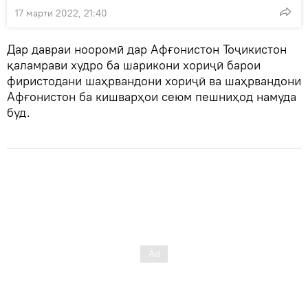
17 марти 2022, 21:40
Дар давраи нооромӣ дар Афғонистон Тоҷикистон
қаламрави худро ба шарикони хориҷӣ барои
фиристодани шаҳрвандони хориҷӣ ва шаҳрвандони
Афғонистон ба кишварҳои сеюм пешниҳод намуда
буд.