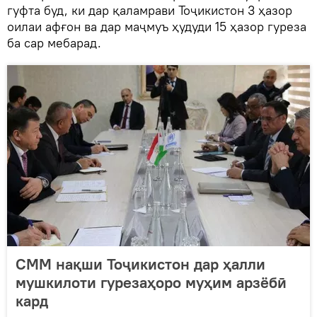
гуфта буд, ки дар қаламрави Тоҷикистон 3 ҳазор
оилаи афғон ва дар маҷмуъ ҳудуди 15 ҳазор гуреза
ба сар мебарад.
СММ нақши Тоҷикистон дар ҳалли
мушкилоти гурезаҳоро муҳим арзёбӣ
кард