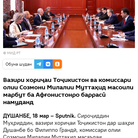
©
МИД РТ
Обуна шудан
Вазири хориҷаи Тоҷикистон ва комиссари
олии Созмони Милалии Муттаҳид масоили
марбут ба Афғонистонро баррасӣ
намуданд
ДУШАНБЕ, 18 мар – Sputnik.
Сироҷиддин
Муҳриддин, вазири хориҷаи Тоҷикистон дар шаҳри
Душанбе бо Филиппо Грандӣ, комиссари олии
Созмони Милалии Муттаҳид масаълаи