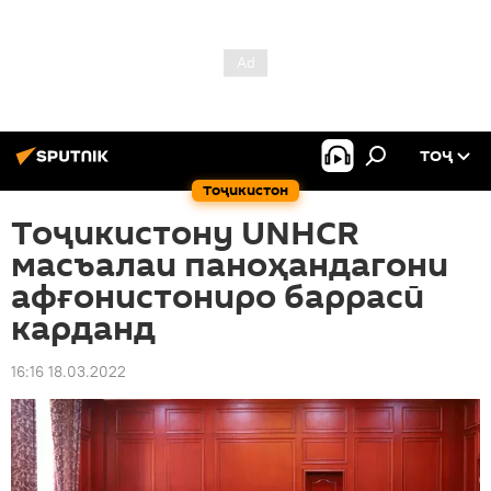
ТОҶ
Тоҷикистон
Тоҷикистону UNHCR
масъалаи паноҳандагони
афғонистониро баррасӣ
карданд
16:16 18.03.2022