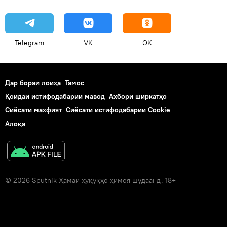
Telegram
VK
OK
Дар бораи лоиҳа
Тамос
Қоидаи истифодабарии мавод
Ахбори ширкатҳо
Сиёсати махфият
Сиёсати истифодабарии Cookie
Алоқа
© 2026 Sputnik Ҳамаи ҳуқуқҳо ҳимоя шудаанд. 18+