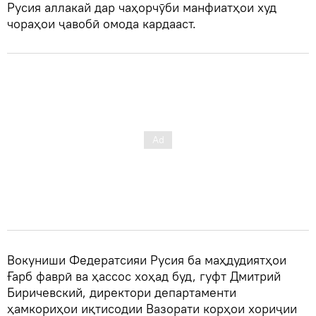
Русия аллакай дар чаҳорчӯби манфиатҳои худ
чораҳои ҷавобӣ омода кардааст.
Вокуниши Федератсияи Русия ба маҳдудиятҳои
Ғарб фаврӣ ва ҳассос хоҳад буд, гуфт Дмитрий
Биричевский, директори департаменти
ҳамкориҳои иқтисодии Вазорати корҳои хориҷии