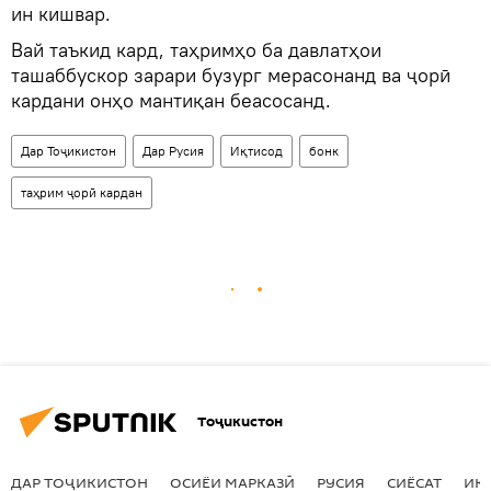
ин кишвар.
Вай таъкид кард, таҳримҳо ба давлатҳои
ташаббускор зарари бузург мерасонанд ва ҷорӣ
кардани онҳо мантиқан беасосанд.
Дар Тоҷикистон
Дар Русия
Иқтисод
бонк
таҳрим ҷорӣ кардан
Тоҷикистон
ДАР ТОҶИКИСТОН
ОСИЁИ МАРКАЗӢ
РУСИЯ
СИЁСАТ
ИҚ