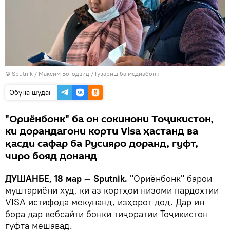
©
Sputnik
/ Максим Богодвид
/
Гузариш ба медиабонк
Обуна шудан
"Ориёнбонк" ба он сокинони Тоҷикистон,
ки дорандагони корти Visa ҳастанд ва
қасди сафар ба Русияро доранд, гуфт,
чиро бояд донанд
ДУШАНБЕ, 18 мар — Sputnik.
"Ориёнбонк" барои
муштариёни худ, ки аз кортҳои низоми пардохтии
VISA истифода мекунанд, изҳорот дод. Дар ин
бора дар вебсайти бонки тиҷоратии Тоҷикистон
гуфта мешавад.