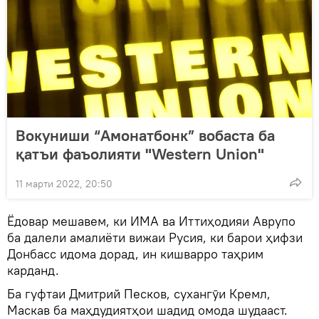
Вокуниши “Амонатбонк” вобаста ба
қатъи фаъолияти "Western Union"
11 марти 2022, 20:50
Ёдовар мешавем, ки ИМА ва Иттиҳодияи Аврупо
ба далели амалиёти вижаи Русия, ки барои ҳифзи
Донбасс идома дорад, ин кишварро таҳрим
карданд.
Ба гуфтаи Дмитрий Песков, сухангӯи Кремл,
Маскав ба маҳдудиятҳои шадид омода шудааст.