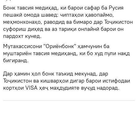
Бонк тавсия медиҳад, ки барои сафар ба Русия
пешакӣ омода шавед: чиптаҳои ҳавопаймо,
меҳмонхонаҳо, раводид ва бимаро дар Тоҷикистон
суфориш диҳед ва аз тариқи онлайнӣ барои он
пардохт кунед.
Мутахассисони "Ориёнбонк" ҳамчунин ба
муштариён тавсия медиҳанд, ки бо худ пули нақд
бигиранд.
Дар ҳамин ҳол бонк таъкид мекунад, дар
Тоҷикистон ва кишварҳои дигар барои истифодаи
кортҳои VISA ҳеҷ маҳдудияте вуҷуд надорад.