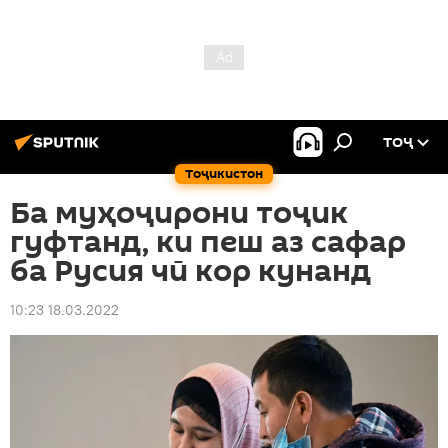
ТОҶ
Тоҷикистон
Ба муҳоҷирони тоҷик
гуфтанд, ки пеш аз сафар
ба Русия чӣ кор кунанд
10:23 18.03.2022