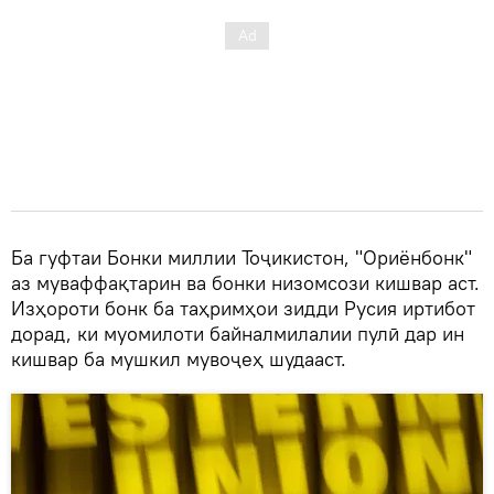
Ба гуфтаи Бонки миллии Тоҷикистон, "Ориёнбонк"
аз муваффақтарин ва бонки низомсози кишвар аст.
Изҳороти бонк ба таҳримҳои зидди Русия иртибот
дорад, ки муомилоти байналмилалии пулӣ дар ин
кишвар ба мушкил мувоҷеҳ шудааст.