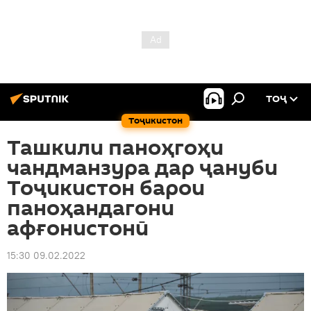
ТОҶ
Тоҷикистон
Ташкили паноҳгоҳи
чандманзура дар ҷануби
Тоҷикистон барои
паноҳандагони
афғонистонӣ
15:30 09.02.2022