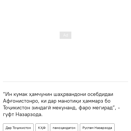
“Ин кумак ҳамчунин шаҳрвандони осебдидаи
Афғонистонро, ки дар манотиқи ҳаммарз бо
Тоҷикистон зиндагӣ мекунанд, фаро мегирад”, -
гуфт Назарзода.
Дар Тоҷикистон
КҲФ
паноҳандагон
Рустам Назарзода