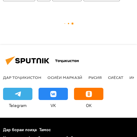
Тоҷикистон
ДАР ТОҶИКИСТОН
ОСИЁИ МАРКАЗӢ
РУСИЯ
СИЁСАТ
ИҚ
Telegram
VK
OK
Дар бораи лоиҳа
Тамос