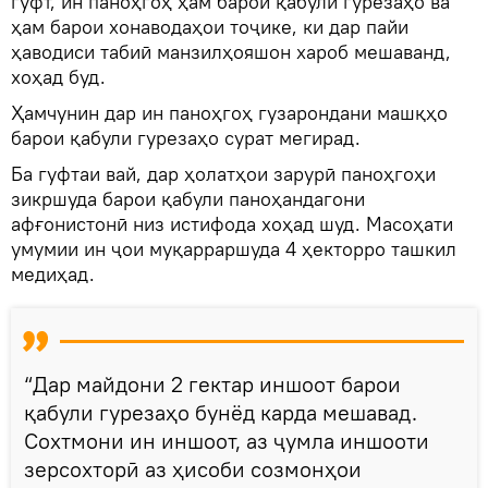
гуфт, ин паноҳгоҳ ҳам барои қабули гурезаҳо ва
ҳам барои хонаводаҳои тоҷике, ки дар пайи
ҳаводиси табиӣ манзилҳояшон хароб мешаванд,
хоҳад буд.
Ҳамчунин дар ин паноҳгоҳ гузарондани машқҳо
барои қабули гурезаҳо сурат мегирад.
Ба гуфтаи вай, дар ҳолатҳои зарурӣ паноҳгоҳи
зикршуда барои қабули паноҳандагони
афғонистонӣ низ истифода хоҳад шуд. Масоҳати
умумии ин ҷои муқарраршуда 4 ҳекторро ташкил
медиҳад.
“Дар майдони 2 гектар иншоот барои
қабули гурезаҳо бунёд карда мешавад.
Сохтмони ин иншоот, аз ҷумла иншооти
зерсохторӣ аз ҳисоби созмонҳои