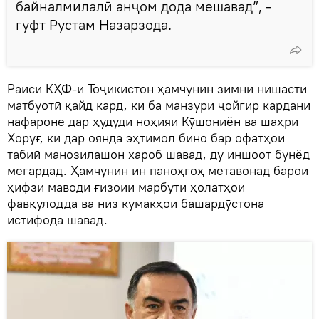
байналмилалӣ анҷом дода мешавад”, -
гуфт Рустам Назарзода.
Раиси КҲФ-и Тоҷикистон ҳамчунин зимни нишасти
матбуотӣ қайд кард, ки ба манзури ҷойгир кардани
нафароне дар ҳудуди ноҳияи Кӯшониён ва шаҳри
Хоруғ, ки дар оянда эҳтимол бино бар офатҳои
табиӣ манозилашон хароб шавад, ду иншоот бунёд
мегардад. Ҳамчунин ин паноҳгоҳ метавонад барои
ҳифзи маводи ғизоии марбути ҳолатҳои
фавқулодда ва низ кумакҳои башардӯстона
истифода шавад.