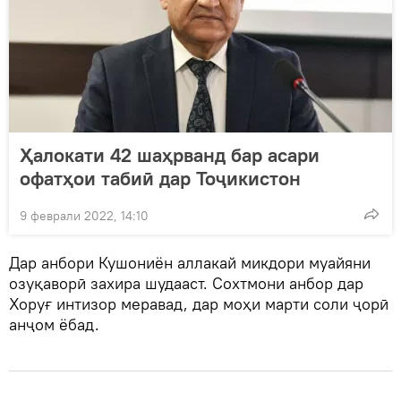
Ҳалокати 42 шаҳрванд бар асари
офатҳои табиӣ дар Тоҷикистон
9 феврали 2022, 14:10
Дар анбори Кушониён аллакай микдори муайяни
озуқаворӣ захира шудааст. Сохтмони анбор дар
Хоруғ интизор меравад, дар моҳи марти соли ҷорӣ
анҷом ёбад.