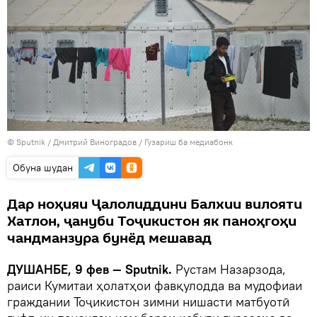
©
Sputnik
/ Дмитрий Виноградов
/
Гузариш ба медиабонк
Обуна шудан
Дар ноҳияи Ҷалолиддини Балхии вилояти
Хатлон, ҷануби Тоҷикистон як паноҳгоҳи
чандманзура бунёд мешавад
ДУШАНБЕ, 9 фев — Sputnik.
Рустам Назарзода,
раиси Кумитаи ҳолатҳои фавқулодда ва мудофиаи
граждании Тоҷикистон зимни нишасти матбуотӣ