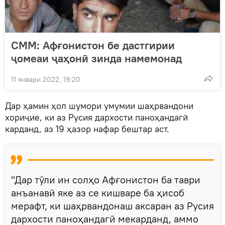
СММ: Афғонистон бе дастгирии
ҷомеаи ҷаҳонӣ зинда намемонад
11 январи 2022, 19:20
Дар ҳамин ҳол шумори умумии шаҳрвандони
хориҷие, ки аз Русия дархости паноҳандагӣ
карданд, аз 19 ҳазор нафар бештар аст.
"Дар тӯли ин солҳо Афғонистон ба таври
анъанавӣ яке аз се кишваре ба ҳисоб
мерафт, ки шаҳрвандонаш аксаран аз Русия
дархости паноҳандагӣ мекарданд, аммо