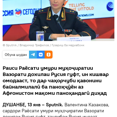
©
Sputnik
/ Владимир Трефилов
/
Гузариш ба медиабонк
Обуна шудан
Раиси Раёсати умури муҳоҷиратии
Вазорати дохилаи Русия гуфт, ин кишвар
омодааст, то дар чаҳорчуби қавонини
байналмилалӣ ба паноҳҷӯён аз
Афғонистон мақоми паноҳандагӣ диҳад
ДУШАНБЕ, 13 янв – Sputnik.
Валентина Казакова,
сардори Раёсати умури муҳоҷиратии Вазорати
дохилаи Русия гуфт, таҷрибаи Русия иҷозат