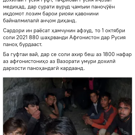
медиҳад, дар сурати вуруд ҷамъии паноҷӯён
иқдомот лозим барои риояи қавонини
байналмилалӣ анҷом диҳанд.
Сардори ин раёсат ҳамчунин афзуд, то 1 октябри
соли 2021 880 шаҳрванди Афғонистон дар Русия
паноҳ бурдааст.
Ба гуфтаи вай, дар се соли ахир беш аз 1800 нафар
аз афғонистониҳо аз Вазорати умури дохилӣ
дархости паноҳандагӣ кардаанд.