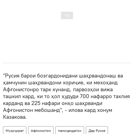
"Русия барои бозгардонидани шаҳрвандонаш ва
ҳамчунин шаҳрвандони хориҷие, ки мехоҳанд
Афғонистонро тарк кунанд, парвозҳои вижа
ташкил кард, ки то ҳол ҳудуди 700 нафарро тахлия
карданд ва 225 нафари онҳо шаҳрванди
Афғонистон мебошанд", - илова кард хонум
Казакова.
Муҳоҷират
Афғонистон
паноҳандагон
Дар Русия