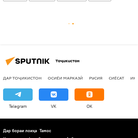
Тоҷикистон
ДАР ТОҶИКИСТОН
ОСИЁИ МАРКАЗӢ
РУСИЯ
СИЁСАТ
ИҚ
Telegram
VK
OK
Дар бораи лоиҳа
Тамос