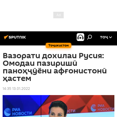
ТОҶ
Тоҷикистон
Вазорати дохилаи Русия:
Омодаи пазиришӣ
паноҳҷӯёни афғонистонӣ
ҳастем
14:35 13.01.2022