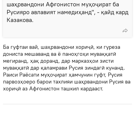
шаҳрвандони Афғонистон муҳоҷират ба
Русияро авлавият намедиҳанд", - қайд кард
Казакова.
Ба гуфтаи вай, шаҳрвандони хориҷӣ, ки гуреза
дониста мешаванд ва ё паноҳгоҳи муваққатӣ
мегиранд, ҳақ доранд, дар марказҳои зисти
муваққатӣ дар қаламрави Русия зиндагӣ кунанд.
Раиси Раёсати муҳоҷират ҳамчунин гуфт, Русия
парвозҳоеро барои тахлияи шаҳрвандони Русия ва
хориҷӣ аз Афғонистон ташкил кардааст.