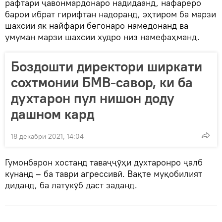
рафтари ҷавонмардонаро надидаанд, нафареро
барои ибрат гирифтан надоранд, эҳтиром ба марзи
шахсии як найфари бегонаро намедонанд ва
умуман марзи шахсии худро низ намефаҳманд.
Боздошти директори ширкати
сохтмонии БМВ-савор, ки ба
духтарон пул нишон доду
дашном кард
18 декабри 2021, 14:04
Гумонбарон хостанд таваҷҷӯҳи духтаронро ҷалб
кунанд – ба таври агрессивӣ. Вақте муқобилият
диданд, ба латукӯб даст заданд.