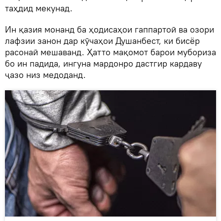
таҳдид мекунад.
Ин қазия монанд ба ҳодисаҳои гаппартоӣ ва озори
лафзии занон дар кӯчаҳои Душанбест, ки бисёр
расонаӣ мешаванд. Ҳатто мақомот барои мубориза
бо ин падида, ингуна мардонро дастгир кардаву
ҷазо низ медоданд.