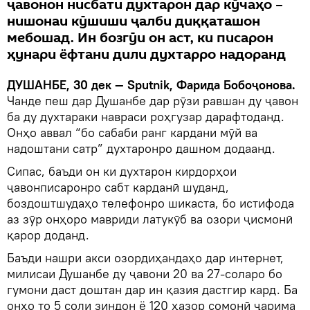
ҷавонон нисбати духтарон дар кӯчаҳо –
нишонаи кӯшиши ҷалби диққаташон
мебошад. Ин бозгӯи он аст, ки писарон
ҳунари ёфтани дили духтарро надоранд
ДУШАНБЕ, 30 дек — Sputnik, Фарида Бобоҷонова.
Чанде пеш дар Душанбе дар рӯзи равшан ду ҷавон
ба ду духтараки навраси роҳгузар дарафтоданд.
Онҳо аввал “бо сабаби ранг кардани мӯй ва
надоштани сатр” духтаронро дашном додаанд.
Сипас, баъди он ки духтарон кирдорҳои
ҷавонписаронро сабт карданӣ шуданд,
боздоштшудаҳо телефонро шикаста, бо истифода
аз зӯр онҳоро мавриди латукӯб ва озори ҷисмонӣ
қарор доданд.
Баъди нашри акси озордиҳандаҳо дар интернет,
милисаи Душанбе ду ҷавони 20 ва 27-соларо бо
гумони даст доштан дар ин қазия дастгир кард. Ба
онҳо то 5 соли зиндон ё 120 ҳазор сомонӣ ҷарима