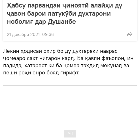
Ҳабсу парвандаи ҷиноятӣ алайҳи ду
ҷавон барои латукӯби духтарони
ноболиғ дар Душанбе
21 декабри 2021, 09:36
Лекин ҳодисаи охир бо ду духтараки наврас
ҷомеаро сахт нигарон кард. Ба қавли фаъолон, ин
падида, хатарест ки ба ҷомеа таҳдид мекунад ва
пеши роҳи онро бояд гирифт.