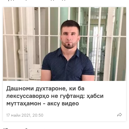
Дашноми духтароне, ки ба
лексуссаворҳо не гуфтанд: ҳабси
муттаҳамон - аксу видео
17 майи 2021, 20:50