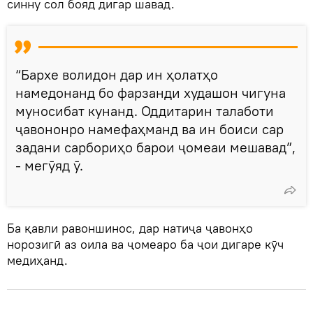
синну сол бояд дигар шавад.
“Бархе волидон дар ин ҳолатҳо
намедонанд бо фарзанди худашон чигуна
муносибат кунанд. Оддитарин талаботи
ҷавононро намефаҳманд ва ин боиси сар
задани сарбориҳо барои ҷомеаи мешавад”,
- мегӯяд ӯ.
Ба қавли равоншинос, дар натиҷа ҷавонҳо
норозигӣ аз оила ва ҷомеаро ба ҷои дигаре кӯч
медиҳанд.