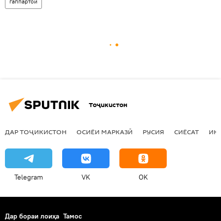
гаппартоӣ
Тоҷикистон
ДАР ТОҶИКИСТОН
ОСИЁИ МАРКАЗӢ
РУСИЯ
СИЁСАТ
ИҚ
Telegram
VK
OK
Дар бораи лоиҳа
Тамос