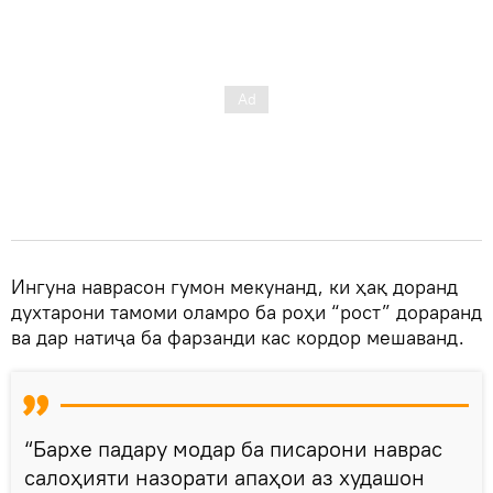
Ингуна наврасон гумон мекунанд, ки ҳақ доранд
духтарони тамоми оламро ба роҳи “рост” дораранд
ва дар натиҷа ба фарзанди кас кордор мешаванд.
“Бархе падару модар ба писарони наврас
салоҳияти назорати апаҳои аз худашон