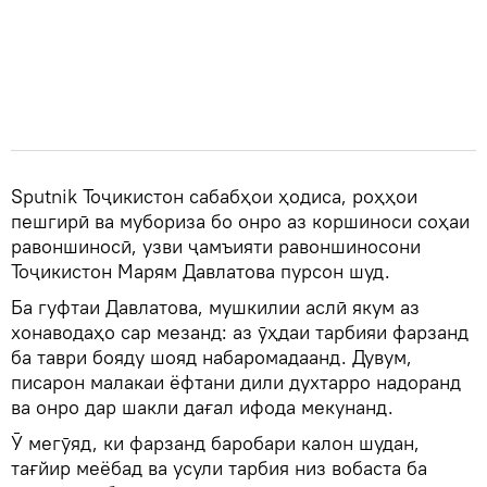
Sputnik Тоҷикистон сабабҳои ҳодиса, роҳҳои
пешгирӣ ва мубориза бо онро аз коршиноси соҳаи
равоншиносӣ, узви ҷамъияти равоншиносони
Тоҷикистон Марям Давлатова пурсон шуд.
Ба гуфтаи Давлатова, мушкилии аслӣ якум аз
хонаводаҳо сар мезанд: аз ӯҳдаи тарбияи фарзанд
ба таври бояду шояд набаромадаанд. Дувум,
писарон малакаи ёфтани дили духтарро надоранд
ва онро дар шакли дағал ифода мекунанд.
Ӯ мегӯяд, ки фарзанд баробари калон шудан,
тағйир меёбад ва усули тарбия низ вобаста ба