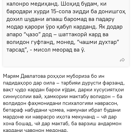
калонро медиҳанд. Шоҳид будам, ки
бародари хурди 15-сола зидди ба донишгоҳ
дохил шудани апааш баромад ва падару
модар қарори ӯро қабул карданд. Як додар
апаро “ҷазо” дод – шаттакорӣ кард ва
волидон гуфтанд, монед, “чашми духтар”
тарсад”, - мисол меорад ва ӯ.
Марям Давлатова роҳҳои мубориза бо ин
падидаҳоро дар оила – тарбияи дурусти фарзанд,
вақт ҷудо кардан барои кӯдак, дарки хусусиятҳои
синнусолии вай, ҳамкории мактабу волидон – ба
волдидон фаҳмонидани психалогияи наврасон,
бетараф набудани ҷомеа, намунаи ибрат будани
мардоне ки наврасро иҳота мекунанд – чӣ дар
хона бошад, чӣ дар мактаб, ба варзиш андармон
кардани ҷавонон медонад.