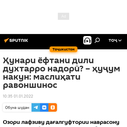
ТОҶ
Тоҷикистон
Ҳунари ёфтани дили
духтарро надорӣ? – ҳуҷум
накун: маслиҳати
равоншинос
10:35 01.01.2022
Обуна шудан
Озори лафзиву дағалгуфтории наврасону