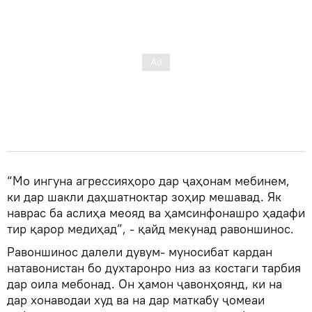
“Мо ингуна агрессияҳоро дар ҷаҳонам мебинем,
ки дар шакли даҳшатноктар зоҳир мешавад. Як
наврас ба аслиҳа меояд ва ҳамсинфонашро ҳадафи
тир қарор медиҳад”, - қайд мекунад равоншинос.
Равоншинос далели дувум- муносибат кардан
натавонистан бо духтаронро низ аз костаги тарбия
дар оила мебонад. Он ҳамон ҷавонҳоянд, ки на
дар хонаводаи худ ва на дар маткабу ҷомеаи