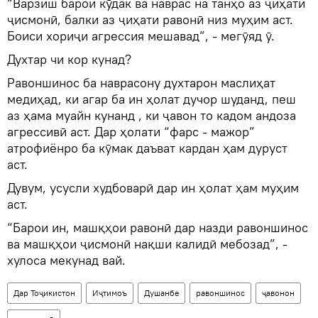
“Варзиш барои кӯдак ва наврас на танҳо аз ҷиҳати
ҷисмонӣ, балки аз ҷиҳати равонӣ низ муҳим аст.
Боиси хориҷи агрессия мешавад”, - мегӯяд ӯ.
Духтар чи кор кунад?
Равоншинос ба наврасону духтарон маслиҳат
медиҳад, ки агар ба ин ҳолат дучор шуданд, пеш
аз ҳама муайн кунанд , ки ҷавон то кадом андоза
агрессивӣ аст. Дар ҳолати “фарс - мажор”
атрофиёнро ба кӯмак даъват кардан ҳам дуруст
аст.
Дувум, усусли худбоварӣ дар ин ҳолат ҳам муҳим
аст.
“Барои ин, машқҳои равонӣ дар назди равоншинос
ва машқҳои ҷисмонӣ нақши калидӣ мебозад”, -
хулоса мекунад вай.
Дар Тоҷикистон
Иҷтимоъ
Душанбе
равоншинос
ҷавонон