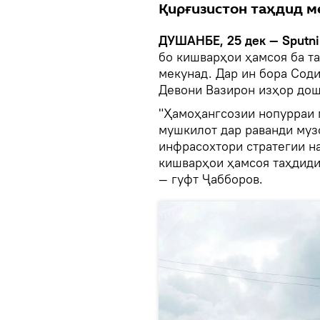
Қирғизистон таҳдид м
ДУШАНБЕ, 25 дек — Sputni
бо кишварҳои ҳамсоя ба т
мекунад. Дар ин бора Сод
Девони Вазирон изҳор дош
"Ҳамоҳангсозии нопурраи 
мушкилот дар раванди муз
инфрасохтори стратегии н
кишварҳои ҳамсоя таҳдиди
— гуфт Ҷабборов.