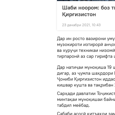
Шаби ноором: боз т
Қирғизистон
23 декабри 2021, 10:43
Дар ин росто вазирони уму
музокироти изтирорӣ анҷом
ва хуруҷи техникаи низомӣ
тирпаронӣ аз сар гирифта 
Дар натиҷаи муноқиша 19 
дигар, аз ҷумла шаҳрдори 
Ҷониби Қирғизистон иддао
кишвар кушта ва тақрибан 
Сарҳади давлатии Тоҷикист
минтақаи муноқишаи байни
табдил меёбад.
Сабаби асосӣ қитъаҳои за