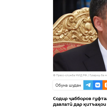
© Пресс-служба МИД РФ
/
Гузариш ба 
Обуна шудан
Содир ҷабборов гуфта
давлатӣ дар қитъаҳои