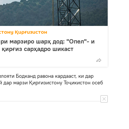
стону Қирғизистон
ри марзиро шарҳ дод: "Опел"- и
 қирғиз сарҳадро шикаст
илояти Бодканд равона кардааст, ки дар
й дар марзи Қирғизистону Тоҷикистон осеб