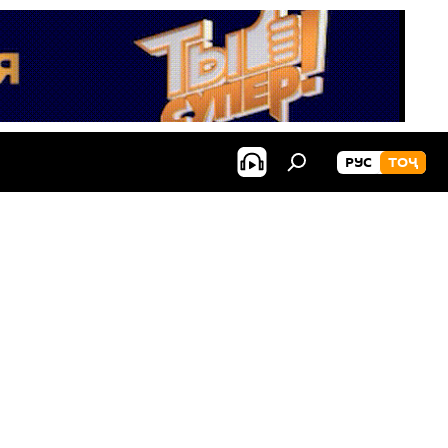
РУС
ТОҶ