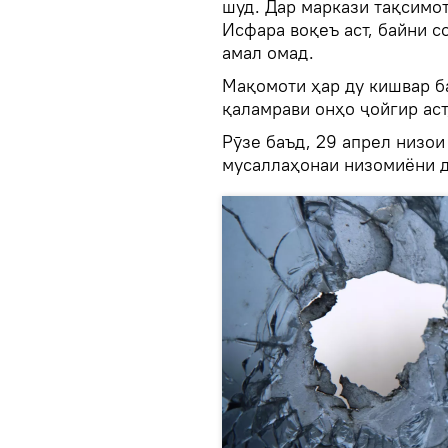
шуд. Дар маркази тақсимот
Исфара воқеъ аст, байни 
амал омад.
Мақомоти ҳар ду кишвар ба
қаламрави онҳо ҷойгир аст
Рӯзе баъд, 29 апрел низо
мусаллаҳонаи низомиёни д