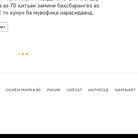
 аз 70 қитъаи замини баҳсбарангез аз
то кунун ба мувофиқа нарасидаанд.
арз
ОСИЁИ МАРКАЗӢ
РУСИЯ
СИЁСАТ
ИҚТИСОД
ҶАМЪИЯТ