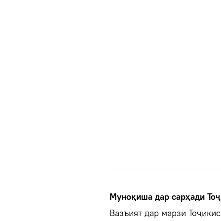
Муноқиша дар сарҳади Тоҷ
Вазъият дар марзи Тоҷики