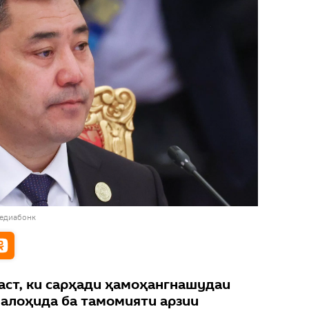
медиабонк
аст, ки сарҳади ҳамоҳангнашудаи
 алоҳида ба тамомияти арзии