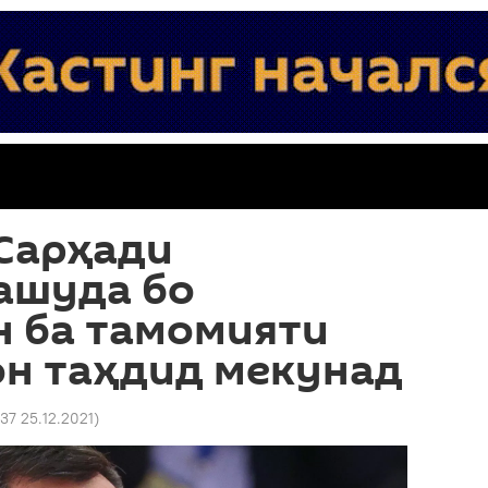
 Сарҳади
ашуда бо
н ба тамомияти
он таҳдид мекунад
:37 25.12.2021
)