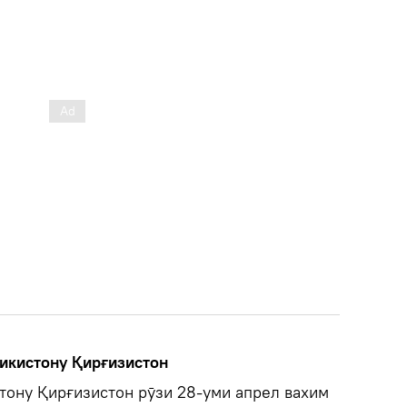
икистону Қирғизистон
стону Қирғизистон рӯзи 28-уми апрел вахим