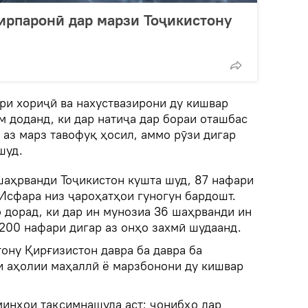
ирпаронӣ дар марзи Тоҷикистону
ри хориҷӣ ва нахуствазирони ду кишвар
 доданд, ки дар натиҷа дар бораи оташбас
 аз марз тавофуқ ҳосил, аммо рӯзи дигар
шуд.
шаҳрванди Тоҷикистон кушта шуд, 87 нафари
Исфара низ ҷароҳатҳои гуногун бардошт.
 дорад, ки дар ин мунозиа 36 шаҳрванди ин
200 нафари дигар аз онҳо захмӣ шудаанд.
ону Қирғизистон давра ба давра ба
 аҳолии маҳаллӣ ё марзбонони ду кишвар
минҳои тақсимнашуда аст; ҷонибҳо дар