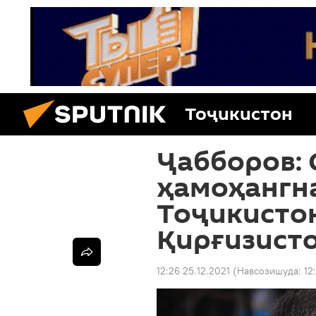
Тоҷикистон
Ҷабборов:
ҳамоҳангн
Тоҷикисто
Қирғизист
12:26 25.12.2021
(Навсозишуда:
12