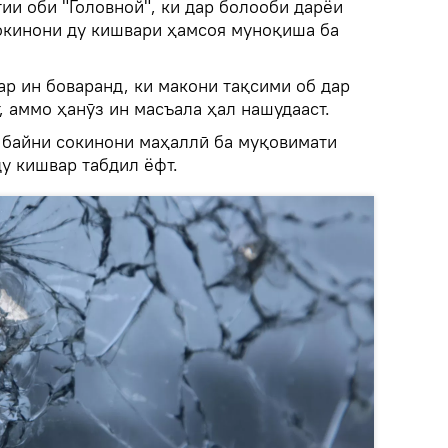
ии оби "Головной", ки дар болооби дарёи
сокинони ду кишвари ҳамсоя муноқиша ба
р ин боваранд, ки макони тақсими об дар
, аммо ҳанӯз ин масъала ҳал нашудааст.
и байни сокинони маҳаллӣ ба муқовимати
у кишвар табдил ёфт.