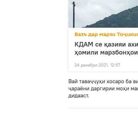
Вазъ дар марзи Тоҷики
КДАМ се қазияи ахи
ҳомили марзбонҳои
24 декабри 2021, 12:57
Вай таваҷҷуҳи хосаро ба в
ҷараёни даргирии моҳи ма
дидааст.