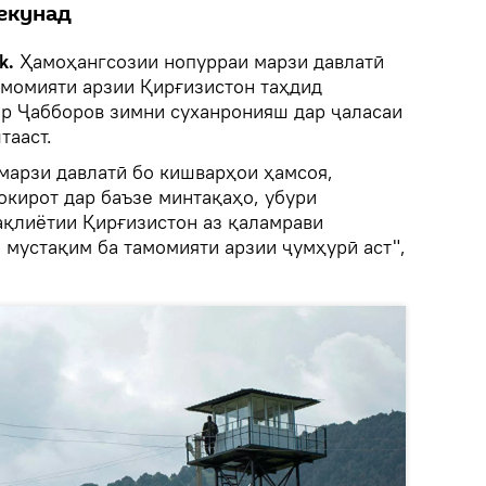
екунад
k.
Ҳамоҳангсозии нопурраи марзи давлатӣ
амомияти арзии Қирғизистон таҳдид
ир Ҷабборов зимни суханронияш дар ҷаласаи
тааст.
марзи давлатӣ бо кишварҳои ҳамсоя,
окирот дар баъзе минтақаҳо, убури
ақлиётии Қирғизистон аз қаламрави
 мустақим ба тамомияти арзии ҷумҳурӣ аст",