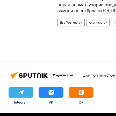
бораи аломатгузории зиёда
замони пош хӯрдани ИҶШС 
Дар Тоҷикистон
Қирғизистон
м
Тоҷикистон
ДАР ТОҶИКИСТОН
Telegram
VK
OK