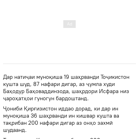
Дар натиҷаи муноқиша 19 шаҳрванди Тоҷикистон
кушта шуд, 87 нафари дигар, аз ҷумла худи
Баҳодур Баҳоваддинзода, шаҳрдори Исфара низ
ҷароҳатҳои гуногун бардоштанд.
Ҷониби Қирғизистон иддао дорад, ки дар ин
муноқиша 36 шаҳрванди ин кишвар кушта ва
тақрибан 200 нафари дигар аз онҳо захмӣ
шудаанд.