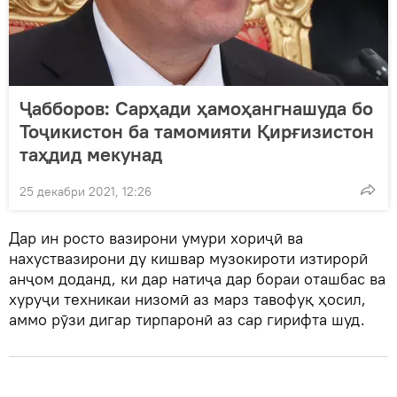
Ҷабборов: Сарҳади ҳамоҳангнашуда бо
Тоҷикистон ба тамомияти Қирғизистон
таҳдид мекунад
25 декабри 2021, 12:26
Дар ин росто вазирони умури хориҷӣ ва
нахуствазирони ду кишвар музокироти изтирорӣ
анҷом доданд, ки дар натиҷа дар бораи оташбас ва
хуруҷи техникаи низомӣ аз марз тавофуқ ҳосил,
аммо рӯзи дигар тирпаронӣ аз сар гирифта шуд.