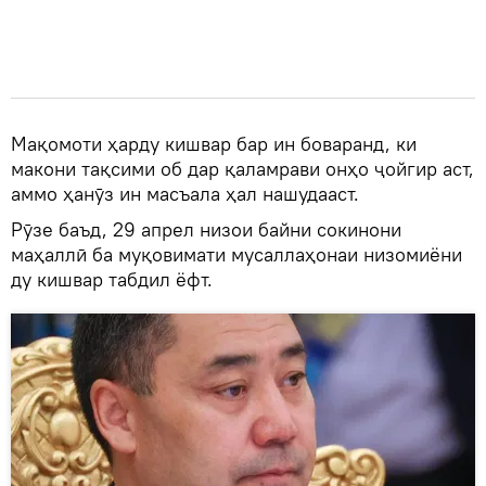
Мақомоти ҳарду кишвар бар ин боваранд, ки
макони тақсими об дар қаламрави онҳо ҷойгир аст,
аммо ҳанӯз ин масъала ҳал нашудааст.
Рӯзе баъд, 29 апрел низои байни сокинони
маҳаллӣ ба муқовимати мусаллаҳонаи низомиёни
ду кишвар табдил ёфт.