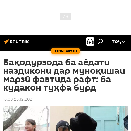
ТОҶ
Тоҷикистон
Баҳодурзода ба аёдати
наздикони дар муноқишаи
марзӣ фавтида рафт: ба
кӯдакон тӯҳфа бурд
13:30 25.12.2021