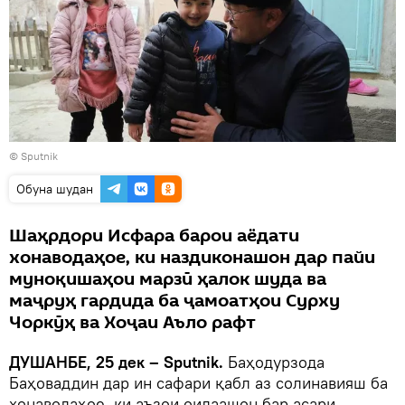
©
Sputnik
Обуна шудан
Шаҳрдори Исфара барои аёдати
хонаводаҳое, ки наздиконашон дар пайи
муноқишаҳои марзӣ ҳалок шуда ва
маҷруҳ гардида ба ҷамоатҳои Сурху
Чоркӯҳ ва Хоҷаи Аъло рафт
ДУШАНБЕ, 25 дек – Sputnik.
Баҳодурзода
Баҳоваддин дар ин сафари қабл аз солинавияш ба
хонаводаҳое, ки аъзои оилаашон бар асари