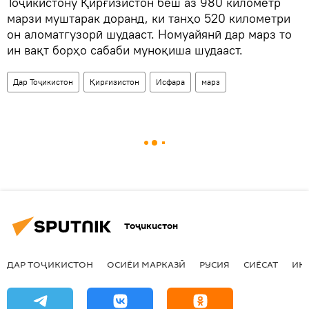
Тоҷикистону Қирғизистон беш аз 980 километр
марзи муштарак доранд, ки танҳо 520 километри
он аломатгузорӣ шудааст. Номуайянӣ дар марз то
ин вақт борҳо сабаби муноқиша шудааст.
Дар Тоҷикистон
Қирғизистон
Исфара
марз
Тоҷикистон
ДАР ТОҶИКИСТОН
ОСИЁИ МАРКАЗӢ
РУСИЯ
СИЁСАТ
ИҚ