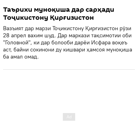
Таърихи муноқиша дар сарҳади
Тоҷикистону Қирғизистон
Вазъият дар марзи Тоҷикистону Қирғизистон рӯзи
28 апрел вахим шуд. Дар маркази тақсимотии оби
"Головной", ки дар болооби дарёи Исфара воқеъ
аст, байни сокинони ду кишвари ҳамсоя муноқиша
ба амал омад.