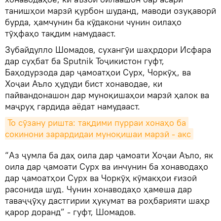
танишҳои марзӣ қурбон шуданд, маводи озуқаворӣ
бурда, ҳамчунин ба кӯдакони чунин оилаҳо
тӯҳфаҳо тақдим намудааст.
Зубайдулло Шомадов, сухангӯи шаҳрдори Исфара
дар суҳбат ба Sputnik Тоҷикистон гуфт,
Баҳодурзода дар ҷамоатҳои Сурх, Чоркӯҳ, ва
Хоҷаи Аъло ҳудуди бист хонаводае, ки
пайвандонашон дар муноқишаҳои марзӣ ҳалок ва
маҷруҳ гардида аёдат намудааст.
То сӯзану ришта: тақдими пурраи хонаҳо ба 
сокинони зарардидаи муноқишаи марзӣ - акс
“Аз ҷумла ба даҳ оила дар ҷамоати Хоҷаи Аъло, як
оила дар ҷамоати Сурх ва инчунин ба хонаводаҳо
дар ҷамоатҳои Сурх ва Чоркӯҳ кӯмакҳои ғизоӣ
расонида шуд. Чунин хонаводаҳо ҳамеша дар
таваҷҷӯҳу дастгирии ҳукумат ва роҳбарияти шаҳр
қарор доранд” - гуфт, Шомадов.