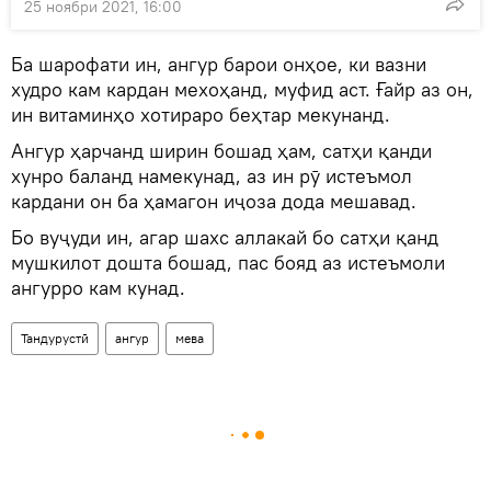
25 ноябри 2021, 16:00
Ба шарофати ин, ангур барои онҳое, ки вазни
худро кам кардан мехоҳанд, муфид аст. Ғайр аз он,
ин витаминҳо хотираро беҳтар мекунанд.
Ангур ҳарчанд ширин бошад ҳам, сатҳи қанди
хунро баланд намекунад, аз ин рӯ истеъмол
кардани он ба ҳамагон иҷоза дода мешавад.
Бо вуҷуди ин, агар шахс аллакай бо сатҳи қанд
мушкилот дошта бошад, пас бояд аз истеъмоли
ангурро кам кунад.
Тандурустӣ
ангур
мева