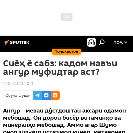
ТОҶ
Тоҷикистон
Сиёҳ ё сабз: кадом навъи
ангур муфидтар аст?
12:35 10.12.2021
Обуна шудан
Ангур - меваи дӯстдоштаи аксари одамон
мебошад. Он дорои бисёр витаминҳо ва
минералҳо мебошад. Аммо агар Шумо
онро зуд-зуд истеъмол кунед, метавонад