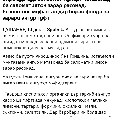
ба саломатиятон зарар расонад.
Ғизошинос муфассал дар бораи фоида ва
зарари ангур гуфт
ДУШАНБЕ, 10 дек — Sputnik.
Ангур аз витамини С
ва микроэлементҳо бой аст. Он фишори хунро ба
эътидол меорад ва барои одамони гирифтори
бемориҳои дилу раг муфид аст.
Аммо ба гуфти ғизошинос Яна Гришина, истеъмоли
мунтазами ангур метавонад ба саломатии инсон
зарар расонад.
Ба гуфти Гришкина, ангури сиёҳ ва сурх назар ба
дигар навъи ангурҳо муфидтаранд.
"Теъдоди кислотаҳои органикӣ дар таркиби ангур
касро шигифтзада мекунад: кислотаҳои галликӣ,
лимонӣ, тартарӣ, формикӣ, оксаликӣ, малӣ,
суктсинӣ, салитсилӣ. Дар баробари ин бояд дар