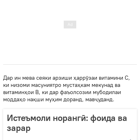
Дар ин мева сеяки арзиши ҳаррӯзаи витамини С,
ки низоми масуниятро мустаҳкам мекунад ва
витаминҳои В, ки дар фаъолсозии мубодилаи
моддаҳо нақши муҳим доранд, мавҷуданд.
Истеъмоли норангӣ: фоида ва
зарар