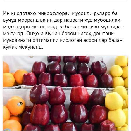
Ин кислотаҳо микрофлораи мусоиди рӯдаро ба
вуҷуд меоранд ва ин дар навбати худ мубодилаи
моддаҳоро метезонад ва ба ҳазми ғизо мусоидат
мекунад. Онҳо инчунин барои нигоҳ доштани
мувозинати оптималии кислотаи асосӣ дар бадан
кумак мекунанд.