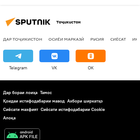
Тоҷикистон
ДАР ТОҶИКИСТОН
ОСИЁИ МАРКАЗӢ
РУСИЯ
СИЁСАТ
ИҚ
Telegram
VK
OK
Дар бораи лоиҳа
Тамос
Қоидаи истифодабарии мавод
Ахбори ширкатҳо
Сиёсати махфият
Сиёсати истифодабарии Cookie
Алоқа