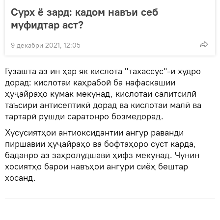
Сурх ё зард: кадом навъи себ
муфидтар аст?
9 декабри 2021, 12:05
Гузашта аз ин ҳар як кислота "тахассус"-и худро
дорад: кислотаи каҳрабоӣ ба нафаскашии
ҳуҷайраҳо кумак мекунад, кислотаи салитсилӣ
таъсири антисептикӣ дорад ва кислотаи малӣ ва
тартарӣ рушди саратонро бозмедорад.
Хусусиятҳои антиоксидантии ангур раванди
пиршавии ҳуҷайраҳо ва бофтаҳоро суст карда,
баданро аз заҳролудшавӣ ҳифз мекунад. Чунин
хосиятҳо барои навъҳои ангури сиёҳ бештар
хосанд.