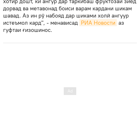
хотир дошт, ки ангур дар таркибаш фруктозаи зиёд
дорвад ва метавонад боиси варам кардани шикам
шавад. Аз ин рӯ набояд дар шиками холӣ ангуур
истеъмол кард", - менависад
РИА Новости
аз
гуфтаи ғизошинос.