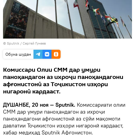
©
Sputnik
/ Сергей Гунеев
Обуна шудан
Комиссари Олии СММ дар умури
паноҳандагон аз ихроҷи паноҳандагони
афғонистонӣ аз Тоҷикистон изҳори
нигаронӣ кардааст.
ДУШАНБЕ, 20 ноя — Sputnik.
Комиссариати олии
СММ дар умури паноҳандагон аз ихроҷи
паноҳандагони афғонистонӣ аз сӯйи мақомоти
давлатии Тоҷикистон изҳори нигаронӣ кардааст,
хабар медиҳад Sputnik Афғонистон.