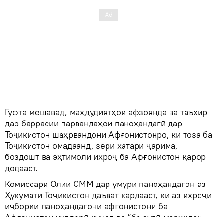
Гуфта мешавад, маҳдудиятҳои афзоянда ва таъхир
дар баррасии парвандаҳои паноҳандагӣ дар
Тоҷикистон шаҳрвандони Афғонистонро, ки тоза ба
Тоҷикистон омадаанд, зери хатари ҷарима,
боздошт ва эҳтимоли ихроҷ ба Афғонистон қарор
додааст.
Комиссари Олии СММ дар умури паноҳандагон аз
Ҳукумати Тоҷикистон даъват кардааст, ки аз ихроҷи
иҷбории паноҳандагони афғонистонӣ ба