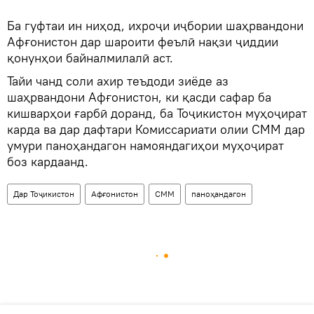
Ба гуфтаи ин ниҳод, ихроҷи иҷбории шаҳрвандони
Афғонистон дар шароити феълӣ нақзи ҷиддии
қонунҳои байналмилалӣ аст.
Тайи чанд соли ахир теъдоди зиёде аз
шаҳрвандони Афғонистон, ки қасди сафар ба
кишварҳои ғарбӣ доранд, ба Тоҷикистон муҳоҷират
карда ва дар дафтари Комиссариати олии СММ дар
умури паноҳандагон намояндагиҳои муҳоҷират
боз кардаанд.
Дар Тоҷикистон
Афғонистон
СММ
паноҳандагон