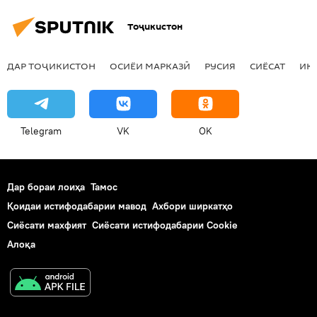
Тоҷикистон
ДАР ТОҶИКИСТОН
ОСИЁИ МАРКАЗӢ
РУСИЯ
СИЁСАТ
ИҚ
Telegram
VK
OK
Дар бораи лоиҳа
Тамос
Қоидаи истифодабарии мавод
Ахбори ширкатҳо
Сиёсати махфият
Сиёсати истифодабарии Cookie
Алоқа