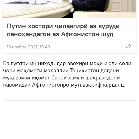
Путин хостори ҷилавгирӣ аз вуруди
паноҳандагон аз Афғонистон шуд
18 ноябри 2021, 19:40
Ба гуфтаи ин ниҳод, дар авохири моҳи июли соли
ҷорӣ мақомоти маҳаллии Тоҷикистон додани
муҷаввизи иқомат барои ҳамаи шаҳрвандони
навомадаи Афғонистонро мутаваққиф карданд.