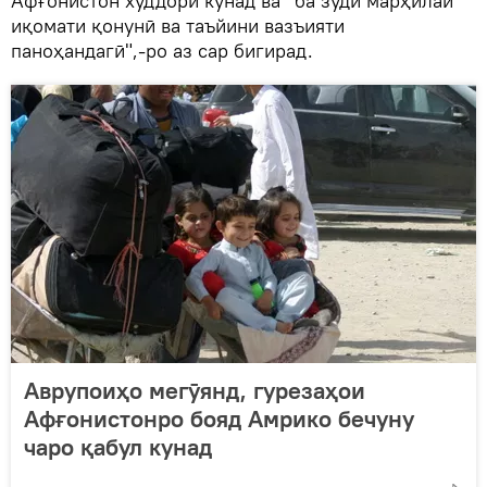
Афғонистон худдорӣ кунад ва “ба зудӣ марҳилаи
иқомати қонунӣ ва таъйини вазъияти
паноҳандагӣ",-ро аз сар бигирад.
Аврупоиҳо мегӯянд, гурезаҳои
Афғонистонро бояд Амрико бечуну
чаро қабул кунад