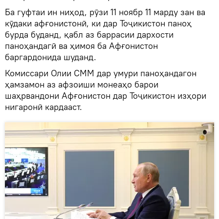
Ба гуфтаи ин ниҳод, рӯзи 11 ноябр 11 марду зан ва
кӯдаки афғонистонӣ, ки дар Тоҷикистон паноҳ
бурда буданд, қабл аз баррасии дархости
паноҳандагӣ ва ҳимоя ба Афғонистон
баргардонида шуданд.
Комиссари Олии СММ дар умури паноҳандагон
ҳамзамон аз афзоиши монеаҳо барои
шаҳрвандони Афғонистон дар Тоҷикистон изҳори
нигаронӣ кардааст.