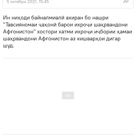
5 октябри 2021, 15:45
Ин ниҳоди байналмиалӣ ахиран бо нашри
"Тавсияномаи ҷаҳонӣ барои ихроҷи шаҳрвандони
Афғонистон" хостори хатми ихроҷи иҷбории ҳамаи
шаҳрвандони Афғонистон аз кишварҳои дигар
шуд.