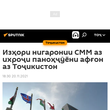
ТОҶ
Тоҷикистон
Изҳори нигаронии СММ аз
ихроҷи паноҳҷӯёни афғон
аз Тоҷикистон
18:30 20.11.2021