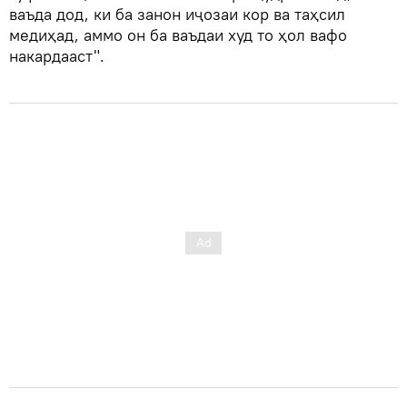
ваъда дод, ки ба занон иҷозаи кор ва таҳсил
медиҳад, аммо он ба ваъдаи худ то ҳол вафо
накардааст".