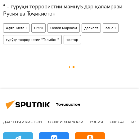
* - гурӯҳи террористии мамнуъ дар қаламрави
Русия ва Тоҷикистон
Афғонистон
СММ
Осиёи Марказӣ
дархост
занон
гурӯҳи террористии "Толибон"
хостор
Тоҷикистон
ДАР ТОҶИКИСТОН
ОСИЁИ МАРКАЗӢ
РУСИЯ
СИЁСАТ
ИҚ