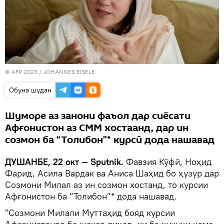
© AFP 2023 / JOHANNES EISELE
Обуна шудан
Шуморе аз занони фаъол дар сиёсати
Афғонистон аз СММ хостаанд, дар ин
созмон ба “Толибон”* курсӣ дода нашавад
ДУШАНБЕ, 22 окт — Sputnik.
Фавзия Кӯфӣ, Ноҳид
Фарид, Асила Вардак ва Аниса Шаҳид бо ҳузур дар
Созмони Милал аз ин созмон хостанд, то курсии
Афғонистон ба “Толибон”* дода нашавад.
"Созмони Милали Муттаҳид бояд курсии