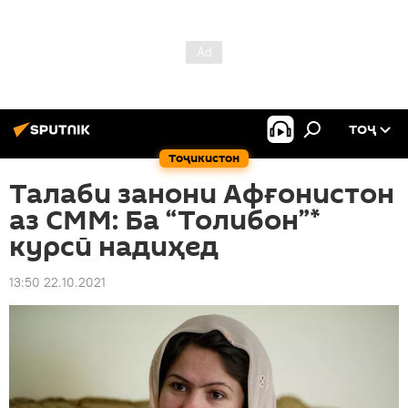
ТОҶ
Тоҷикистон
Талаби занони Афғонистон
аз СММ: Ба “Толибон”*
курсӣ надиҳед
13:50 22.10.2021