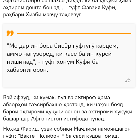
Афғонистонро ба шахсе диҳад, ки ба ҳуқуқи ҳама
эҳтиром дошта бошад", - гуфт Фавзия Кӯфӣ,
раҳбари Ҳизби мавҷу таҳаввул.
"Мо дар ин бора бисёр гуфтугӯ кардем,
аммо нагузоред, ки касе ба ин курсӣ
нишинад", - гуфт хонум Кӯфӣ ба
хабарнигорон.
Вай афзуд, ки кумак, пул ва эътироф ҳама
абзорҳои таъсирбахше ҳастанд, ки ҷаҳон бояд
барои эҳтироми ҳуқуқи занон ва эҳтироми ҳуқуқи
башар дар Афғонистон истифода кунад.
Ноҳид Фарид, узви собиқи Маҷлиси намояндагон
гуфт: "Вақте “Толибон”* ба сари қудрат омад,