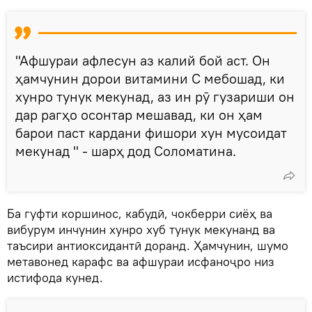
"Афшураи афлесун аз калий бой аст. Он
ҳамчунин дорои витамини С мебошад, ки
хунро тунук мекунад, аз ин рӯ гузариши он
дар рагҳо осонтар мешавад, ки он ҳам
барои паст кардани фишори хун мусоидат
мекунад " - шарҳ дод Соломатина.
Ба гуфти коршинос, кабудӣ, чокберри сиёҳ ва
вибурум инчунин хунро хуб тунук мекунанд ва
таъсири антиоксидантӣ доранд. Ҳамчунин, шумо
метавонед карафс ва афшураи исфаноҷро низ
истифода кунед.