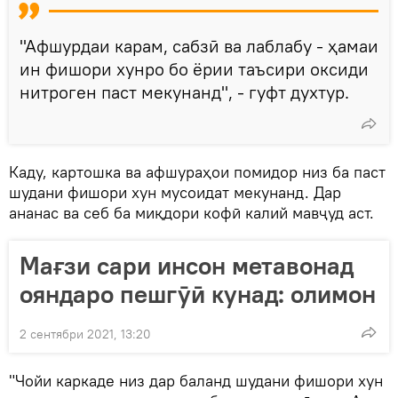
"Афшурдаи карам, сабзӣ ва лаблабу - ҳамаи
ин фишори хунро бо ёрии таъсири оксиди
нитроген паст мекунанд", - гуфт духтур.
Каду, картошка ва афшураҳои помидор низ ба паст
шудани фишори хун мусоидат мекунанд. Дар
ананас ва себ ба миқдори кофӣ калий мавҷуд аст.
Мағзи сари инсон метавонад
ояндаро пешгӯӣ кунад: олимон
2 сентябри 2021, 13:20
"Чойи каркаде низ дар баланд шудани фишори хун