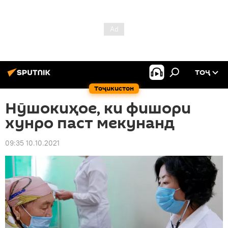
ТОҶ
Тоҷикистон
Нӯшокиҳое, ки фишори
хунро паст мекунанд
09:35 10.10.2021