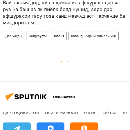
Вай тавсия дод, ки аз ҳамаи ин афшураҳо дар як
рӯз на беш аз як пиёла бояд нӯшид, зеро дар
афшураҳои тару тоза қанд мавҷуд аст, гарчанде ба
миқдори кам.
Дар ҷаҳон
Тандурустӣ
тавсия
баланд шудани фишори хун
Тоҷикистон
ДАР ТОҶИКИСТОН
ОСИЁИ МАРКАЗӢ
РУСИЯ
СИЁСАТ
ИҚ