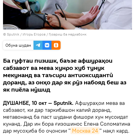
©
Sputnik
/ Игорь Егоров
/
Гузариш ба медиабонк
Обуна шудан
Ба гуфтаи пизишк, баъзе афшураҳои
сабзавот ва мева хунро хуб тунук
мекунанд ва таъсири антиоксидантӣ
доранд, аз онҳо дар як рӯз набояд беш аз
як пиёла нӯшид
ДУШАНБЕ, 10 окт — Sputnik.
Афшураҳои мева ва
сабзавот, ки дар таркибашон калий доранд,
метавонанд ба паст шудани фишори хун мусоидат
кунанд. Дар ин бора ғизошинос Елена Соломатина
дар мусоҳиба бо оҷонсии "
Москва 24
" нақл кард.