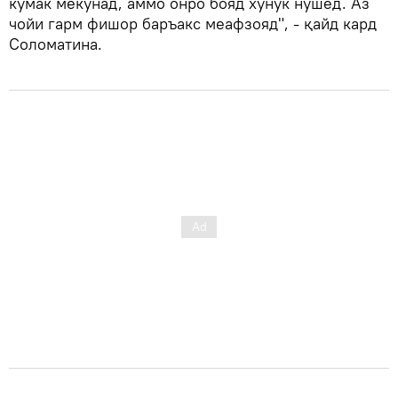
кумак мекунад, аммо онро бояд хунук нӯшед. Аз
чойи гарм фишор баръакс меафзояд", - қайд кард
Соломатина.