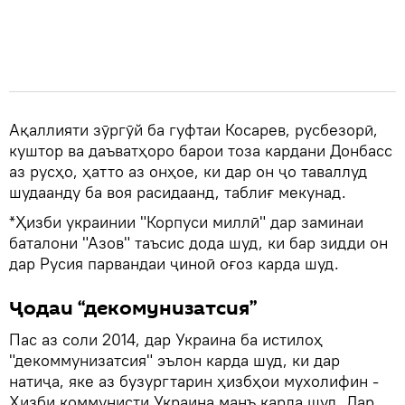
Ақаллияти зӯргӯй ба гуфтаи Косарев, русбезорӣ,
куштор ва даъватҳоро барои тоза кардани Донбасс
аз русҳо, ҳатто аз онҳое, ки дар он ҷо таваллуд
шудаанду ба воя расидаанд, таблиғ мекунад.
*Ҳизби украинии "Корпуси миллӣ" дар заминаи
баталони "Азов" таъсис дода шуд, ки бар зидди он
дар Русия парвандаи ҷиноӣ оғоз карда шуд.
Ҷодаи “декомунизатсия”
Пас аз соли 2014, дар Украина ба истилоҳ
"декоммунизатсия" эълон карда шуд, ки дар
натиҷа, яке аз бузургтарин ҳизбҳои мухолифин -
Ҳизби коммунисти Украина манъ карда шуд. Дар