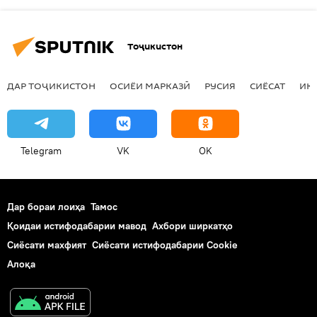
Тоҷикистон
ДАР ТОҶИКИСТОН
ОСИЁИ МАРКАЗӢ
РУСИЯ
СИЁСАТ
ИҚ
Telegram
VK
OK
Дар бораи лоиҳа
Тамос
Қоидаи истифодабарии мавод
Ахбори ширкатҳо
Сиёсати махфият
Сиёсати истифодабарии Cookie
Алоқа