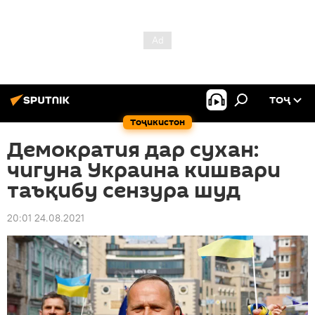
ТОҶ
Тоҷикистон
Демократия дар сухан:
чигуна Украина кишвари
таъқибу сензура шуд
20:01 24.08.2021