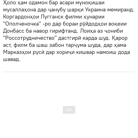
Ҳоло ҳам одамон бар асари муноқишаи
мусаллаҳона дар ҷанубу шарқи Украина мемиранд.
Коргардонҳои Лугганск филми ҳунарии
"Ополченочка" -ро дар бораи рӯйдодҳои воқеии
Донбасс ба навор гирифтанд. Лоиҳа аз ҷониби
"Россотрудничество" дастгирӣ карда шуд. Қарор
аст, филм ба шаш забон тарҷума шуда, дар ҳама
Марказҳои русӣ дар хориҷи кишвар намоиш дода
шавад.