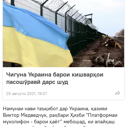
Чигуна Украина барои кишварҳои
пасошӯравӣ дарс шуд
20 августи 2021, 19:07
Намунаи нави таъқибот дар Украина, қазияи
Виктор Медведчук, раҳбари Ҳизби "Платформаи
мухолифон - барои ҳаёт" мебошад, ки алайҳаш