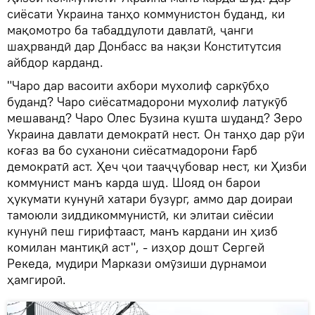
сиёсати Украина танҳо коммунистон буданд, ки
мақомотро ба табаддулоти давлатӣ, ҷанги
шаҳрвандӣ дар Донбасс ва нақзи Конститутсия
айбдор карданд.
"Чаро дар васоити ахбори мухолиф саркӯбҳо
буданд? Чаро сиёсатмадорони мухолиф латукӯб
мешаванд? Чаро Олес Бузина кушта шуданд? Зеро
Украина давлати демократӣ нест. Он танҳо дар рӯи
коғаз ва бо суханони сиёсатмадорони Ғарб
демократӣ аст. Ҳеч ҷои тааҷҷубовар нест, ки Ҳизби
коммунист манъ карда шуд. Шояд он барои
ҳукумати кунунӣ хатари бузург, аммо дар доираи
тамоюли зиддикоммунистӣ, ки элитаи сиёсии
кунунӣ пеш гирифтааст, манъ кардани ин ҳизб
комилан мантиқӣ аст", - изҳор дошт Сергей
Рекеда, мудири Маркази омӯзиши дурнамои
ҳамгироӣ.