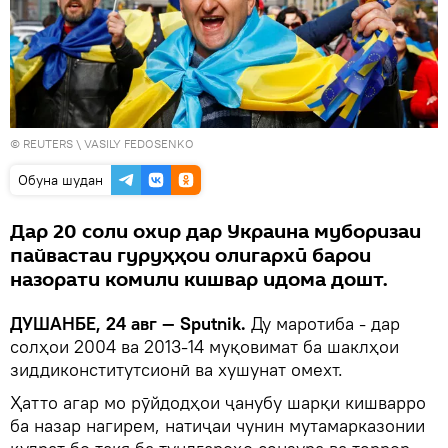
©
REUTERS
\ VASILY FEDOSENKO
Обуна шудан
Дар 20 соли охир дар Украина муборизаи
пайвастаи гуруҳҳои олигархӣ барои
назорати комили кишвар идома дошт.
ДУШАНБЕ, 24 авг — Sputnik.
Ду маротиба - дар
солҳои 2004 ва 2013-14 муқовимат ба шаклҳои
зиддиконститутсионӣ ва хушунат омехт.
Ҳатто агар мо рӯйдодҳои ҷанубу шарқи кишварро
ба назар нагирем, натиҷаи чунин мутамарказонии