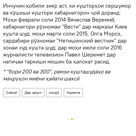
Инчунин қобили зикр аст, ки кушторҳои сершумор
ва кӯшиши куштори хабарнигорон ҷой доранд:
Моҳи феврали соли 2014 Вячеслав Веремий,
хабарнигори рӯзномаи "Вести" дар маркази Киев
кушта шуд; моҳи марти соли 2015, Олга Мороз,
сардабири рӯзномаи "Нетишинский вестник" дар
хонаи худ кушта шуд; дар моҳи июли соли 2016
журналисти телевизион Павел Шеремет дар
натиҷаи таркиши мошин ба ҳалокат расид.
* "бори 200 ва 300", рамзи кушташудаҳо ва
маҷруҳон миёни ҳайати шахсӣ
Сиёсат
Дар ҷаҳон
озодӣ
Украина