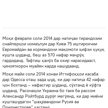
Моҳи феврали соли 2014 дар натиҷаи тирандозии
снайперҳои номаълум дар Киев 75 иштирокчии
Евромайдан ва кормандони мақомоти ҳифзи ҳуқуқ
кушта шуданд, беш аз 570 нафар маҷрӯҳ
гардиданд. Тафтиш ҳанӯз ба охир нарасидааст,
ҷинояткорон муайян карда нашудаанд.
Моҳи майи соли 2014 хонаи Иттифоқҳои касаба
дар Одесса оташ зада шуд, ки дар натиҷа 42 нафар
ҷон бохтанд – нафасгир шуданд, сӯхтанд ё кӯфта
шуданд. Расонаҳои Украина бо такя ба рассом
Александр Ройтбурд дурӯғ мегӯянд, ки дар миёни
кушташудагон "шаҳрвандони Русия ва
Приднестрове" ҳастанд.