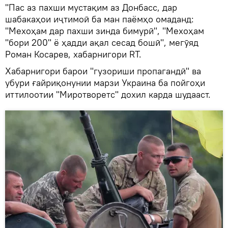
"Пас аз пахши мустақим аз Донбасс, дар
шабакаҳои иҷтимоӣ ба ман паёмҳо омаданд:
"Мехоҳам дар пахши зинда бимурӣ", "Мехоҳам
"бори 200" ё ҳадди ақал сесад бошӣ", мегӯяд
Роман Косарев, хабарнигори RT.
Хабарнигори барои "гузориши пропагандӣ" ва
убури ғайриқонунии марзи Украина ба пойгоҳи
иттилоотии "Миротворетс" дохил карда шудааст.