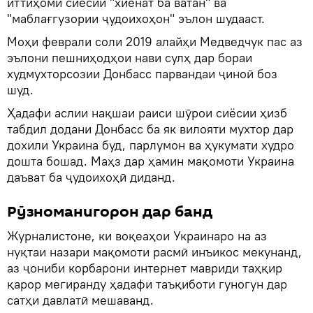
иттиҳоми сиёсии "хиёнат ба ватан" ва
"маблағгузории ҷудоихоҳон" эълон шудааст.
Моҳи феврали соли 2019 алайҳи Медведчук пас аз
эълони пешниҳодҳои нави сулҳ дар бораи
худмухторсозии Донбасс парвандаи ҷиноӣ боз
шуд.
Ҳадафи аслии нақшаи раиси шӯрои сиёсии ҳизб
табдил додани Донбасс ба як вилояти мухтор дар
дохили Украина буд, парлумон ва ҳукумати худро
дошта бошад. Маҳз дар ҳамин мақомоти Украина
даъват ба ҷудоихоҳӣ диданд.
Рӯзноманигорон дар банд
Журналистоне, ки воқеаҳои Украинаро на аз
нуқтаи назари мақомоти расмӣ инъикос мекунанд,
аз ҷониби корбарони интернет мавриди таҳқир
қарор мегиранду ҳадафи таъқиботи гуногун дар
сатҳи давлатӣ мешаванд.