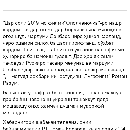
"Дар соли 2019 мо филми"Ополченочка"-ро нашр
кардем, ки дар он мо дар бораичӣ гуна муноқиша
оғоз шуд, мардуми Донбасс чиро ҳимоя карданд,
чаро одамон силоҳ ба даст гирифтанд, сӯҳбат
кардем. То ин вақт таблиғоти украинӣ панҷ филми
ҳунариро ба намоиш гузошт. Дар ҳар як филм
таҷовузи Русияро тасвир мекунад ва мардуми
Донбасс дар шакли аблаҳ ваҳшӣ тасвир мешаванд
", - мегӯяд роҳбари киностудияи "Лугафилм" Роман
Разум.
Ба гуфтаи ӯ, нафрат ба сокинони Донбасс махсус
дар байни ҷавонони украинӣ ташаккул дода
мешаваду онҳо ҳамчун душман муаррифӣ
мегарданд.
Хабарнигори шабакаи телевизионии
байналмилалии RT Роман Косарев, ки аз соли 2014