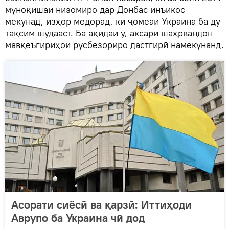
муноқишаи низомиро дар Донбас инъикос
мекунад, изҳор медорад, ки ҷомеаи Украина ба ду
тақсим шудааст. Ба ақидаи ӯ, аксари шаҳрвандон
мавқеъгириҳои русбезориро дастгирӣ намекунанд.
Асорати сиёсӣ ва қарзӣ: Иттиҳоди
Аврупо ба Украина чӣ дод