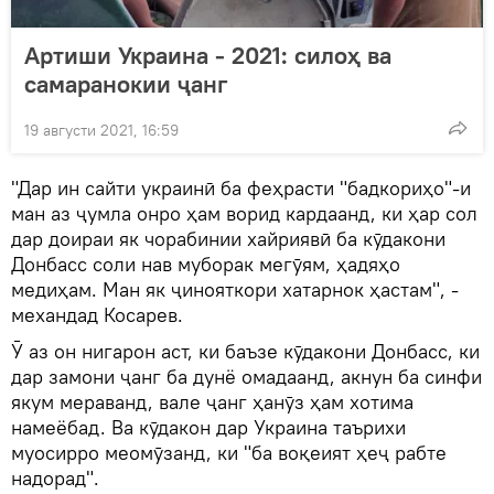
Артиши Украина - 2021: силоҳ ва
самаранокии ҷанг
19 августи 2021, 16:59
"Дар ин сайти украинӣ ба феҳрасти "бадкориҳо"-и
ман аз ҷумла онро ҳам ворид кардаанд, ки ҳар сол
дар доираи як чорабинии хайриявӣ ба кӯдакони
Донбасс соли нав муборак мегӯям, ҳадяҳо
медиҳам. Ман як ҷинояткори хатарнок ҳастам", -
механдад Косарев.
Ӯ аз он нигарон аст, ки баъзе кӯдакони Донбасс, ки
дар замони ҷанг ба дунё омадаанд, акнун ба синфи
якум мераванд, вале ҷанг ҳанӯз ҳам хотима
намеёбад. Ва кӯдакон дар Украина таърихи
муосирро меомӯзанд, ки "ба воқеият ҳеҷ рабте
надорад".