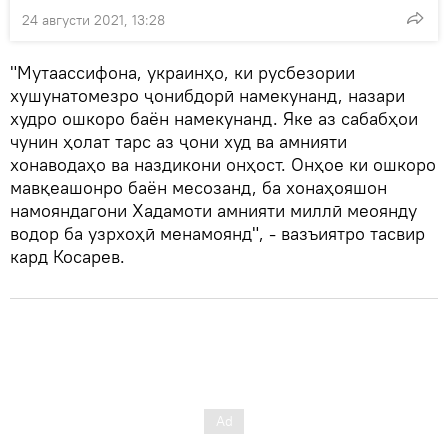
24 августи 2021, 13:28
"Мутаассифона, украинҳо, ки русбезории
хушунатомезро ҷонибдорӣ намекунанд, назари
худро ошкоро баён намекунанд. Яке аз сабабҳои
чунин ҳолат тарс аз ҷони худ ва амнияти
хонаводаҳо ва наздикони онҳост. Онҳое ки ошкоро
мавқеашонро баён месозанд, ба хонаҳояшон
намояндагони Хадамоти амнияти миллӣ меоянду
водор ба узрхоҳӣ менамоянд", - вазъиятро тасвир
кард Косарев.